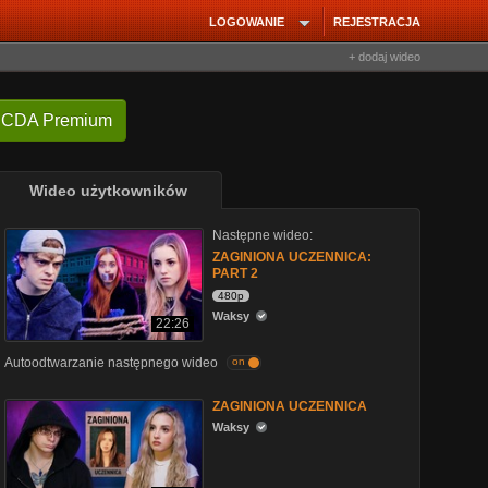
LOGOWANIE
REJESTRACJA
+ dodaj wideo
 CDA Premium
Wideo użytkowników
Następne wideo:
ZAGINIONA UCZENNICA:
PART 2
480p
Waksy
22:26
Autoodtwarzanie następnego wideo
on
ZAGINIONA UCZENNICA
Waksy