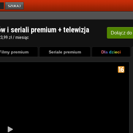
ów i seriali premium + telewizja
Dołącz
do
3,99 zł / miesiąc
Filmy premium
Seriale premium
Dla dzieci