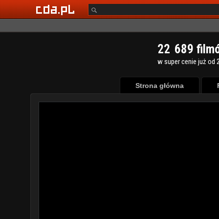
2
2
6
8
9
film
w super cenie już od 2
Strona główna