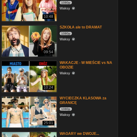
1080p
Waksy
10:48
SZKOŁA ale to DRAMAT
1080p
Waksy
09:54
WAKACJE - W MIEŚCIE vs NA
OBOZIE
Waksy
10:24
WYCIECZKA KLASOWA za
GRANICĘ
1080p
Waksy
25:01
WAGARY we DWOJE...