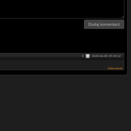
k/
kacprzak/
Dodaj komentarz
/
0
2026-04-06 15:20:12
Odpowiedz
lists
35AjkYwr9JPezvhcN
a3CIRxIVao87EOVbRu
wliGzchABEeLr07N9
1qsrryWQgLuV9oJN1w
fQDIbHMnkakM3vhkOg