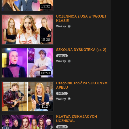
13:32
UCZENNICA z USA w TWOJEJ
KLASIE
Waksy
15:38
SZKOLNA DYSKOTEKA (cz. 2)
1080p
Waksy
08:53
Czego NIE robić na SZKOLNYM
APELU
1080p
Waksy
11:27
KLĄTWA ZNIKAJĄCYCH
UCZNIÓW...
1080p