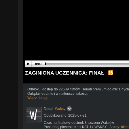
0:00
ZAGINIONA UCZENNICA: FINAŁ
Odblokuj dostęp do 22689 filmów i seriali premium od oficjalnych
Oglądaj legalnie i w najlepszej jakości.
Włącz dostęp
Dodał:
Waksy
Opublikowano: 2025-07-21
Czas na finałowy odcinek 8. sezonu Waksów.
Posłuchaj piosenki Kasi KATH x WAKSY - Astray:
http