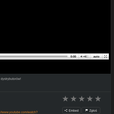
0:00
auto
 dystrybutorów!
Embed
Zgłoś
s://www.youtube.com/watch?