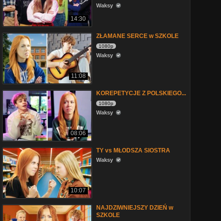
Waksy
14:30
ZŁAMANE SERCE w SZKOLE
1080p
Waksy
11:08
KOREPETYCJE Z POLSKIEGO...
1080p
Waksy
08:06
TY vs MŁODSZA SIOSTRA
Waksy
10:07
NAJDZIWNIEJSZY DZIEŃ w
SZKOLE