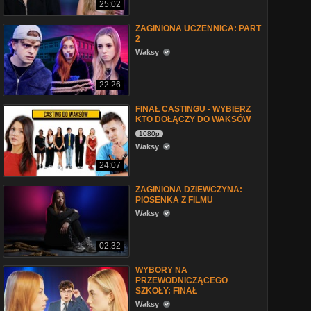
25:02
ZAGINIONA UCZENNICA: PART
2
Waksy
22:26
FINAŁ CASTINGU - WYBIERZ
KTO DOŁĄCZY DO WAKSÓW
1080p
Waksy
24:07
ZAGINIONA DZIEWCZYNA:
PIOSENKA Z FILMU
Waksy
02:32
WYBORY NA
PRZEWODNICZĄCEGO
SZKOŁY: FINAŁ
Waksy