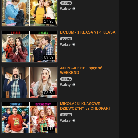
1080p
Waksy
17:35
LICEUM - 1 KLASA vs 4 KLASA
1080p
Waksy
09:59
Jak NAJLEPIEJ spędzić
WEEKEND
1080p
Waksy
08:58
MIKOŁAJKI KLASOWE -
DZIEWCZYNY vs CHŁOPAKI
1080p
Waksy
14:17