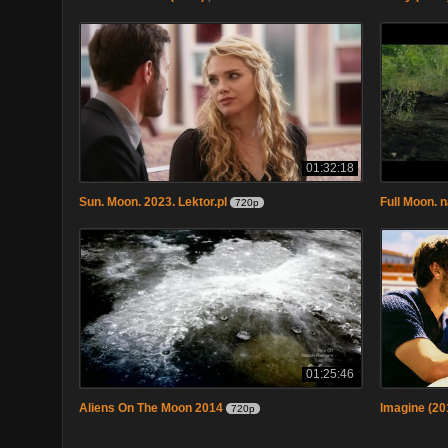
01:32:18
Sun. Moon. 2023. Lektor.pl
Full Moon. 
720p
01:25:46
Aliens On The Moon 2014
Imagine (20
720p