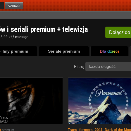
ów i seriali premium + telewizja
Dołącz
do
3,99 zł / miesiąc
Filmy premium
Seriale premium
Dla dzieci
Filtruj
każda długość
ÓRKA
EWIZJI
)
Trans_formers_2011_Dark of the Mo
premium