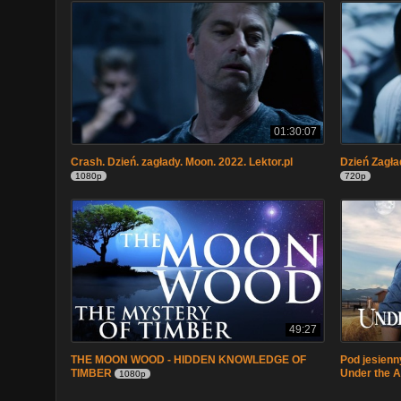
01:30:07
Crash. Dzień. zagłady. Moon. 2022. Lektor.pl
Dzień Zagła
1080p
720p
49:27
THE MOON WOOD - HIDDEN KNOWLEDGE OF
Pod jesienn
TIMBER
Under the 
1080p