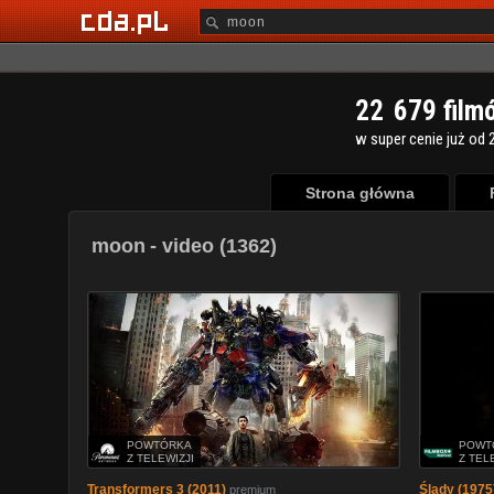
2
2
6
7
9
film
w super cenie już od 2
Strona główna
moon
- video (1362)
POWTÓRKA
POWT
Z TELEWIZJI
Z TEL
Transformers 3 (2011)
Ślady (1975
premium