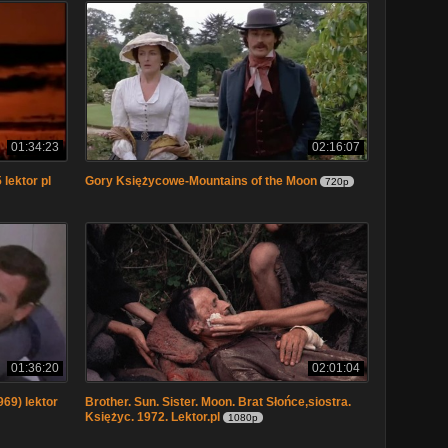
01:34:23
02:16:07
lektor pl
Gory Księżycowe-Mountains of the Moon
720p
01:36:20
02:01:04
969) lektor
Brother. Sun. Sister. Moon. Brat Słońce,siostra.
Księżyc. 1972. Lektor.pl
1080p