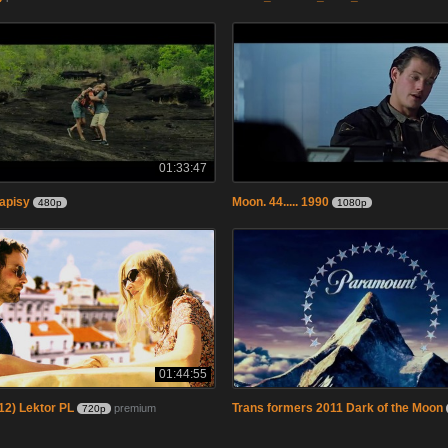
01:33:47
napisy
Moon. 44..... 1990
480p
1080p
01:44:55
12) Lektor PL
Trans formers 2011 Dark of the Moon
premium
720p