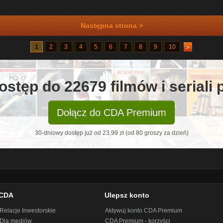
Następna strona >
1
2
3
4
5
6
7
8
9
10
ostęp do 22679 filmów i seriali
Dołącz do CDA Premium
30-dniowy dostęp już od 23,99 zł (od 80 groszy za dzień)
CDA
Ulepsz konto
Relacje Inwestorskie
Aktywuj konto CDA Premium
Dla mediów
CDA Premium - korzyści