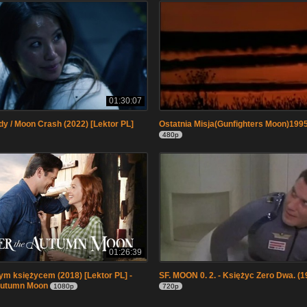
01:30:07
dy / Moon Crash (2022) [Lektor PL]
Ostatnia Misja(Gunfighters Moon)1995 
480p
01:26:39
ym księżycem (2018) [Lektor PL] -
SF. MOON 0. 2. - Księżyc Zero Dwa. (1
Autumn Moon
1080p
720p