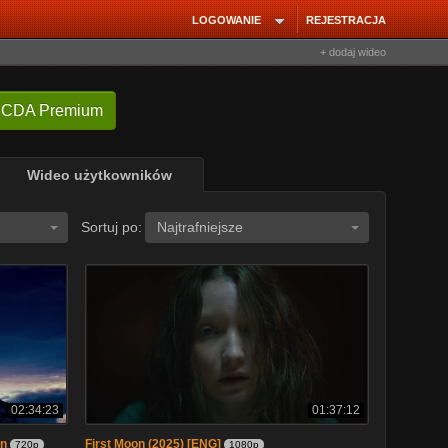
LOGOWANIE
REJESTRACJA
+ dodaj wideo
 CDA Premium
Wideo użytkowników
Sortuj po:
Najtrafniejsze
02:34:23
01:37:12
on
First Moon (2025) [ENG]
720p
1080p