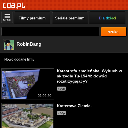
Filmy premium
Seriale premium
Dla dzieci
MENU
szukaj
RobinBang
Nowo dodane filmy
Katastrofa smoleńska. Wybuch w
skrzydle Tu-154M: dowód
rozstrzygający?
480p
01:06:20
Kraterowa Ziemia.
480p