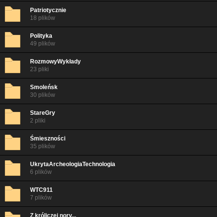
Patriotycznie
18 plików
Polityka
49 plików
RozmowyWykłady
23 pliki
Smoleńsk
30 plików
StareGry
2 pliki
Śmieszności
35 plików
UkrytaArcheologiaTechnologia
6 plików
WTC911
7 plików
Z króliczej nory...