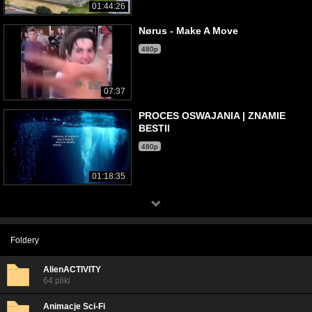
01:44:26
Nørus - Make A Move
480p
07:37
PROCES OSWAJANIA | ZNAMIE
BESTII
480p
01:18:35
Foldery
AlienACTIVITY
64 pliki
Animacje Sci-Fi