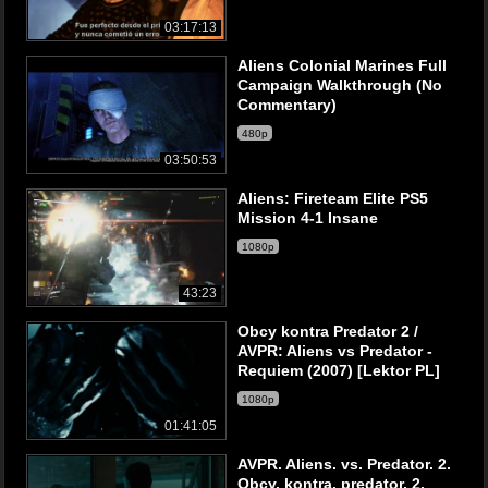
03:17:13
Aliens Colonial Marines Full
Campaign Walkthrough (No
Commentary)
480p
03:50:53
Aliens: Fireteam Elite PS5
Mission 4-1 Insane
1080p
43:23
Obcy kontra Predator 2 /
AVPR: Aliens vs Predator -
Requiem (2007) [Lektor PL]
1080p
01:41:05
AVPR. Aliens. vs. Predator. 2.
Obcy. kontra. predator. 2.