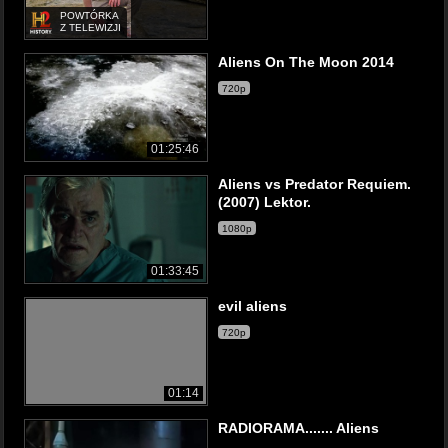
POWTÓRKA
Z TELEWIZJI
Aliens On The Moon 2014
720p
01:25:46
Aliens vs Predator Requiem.
(2007) Lektor.
1080p
01:33:45
evil aliens
720p
01:14
RADIORAMA....... Aliens