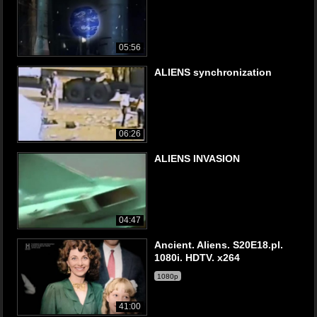
05:56
ALIENS synchronization
06:26
ALIENS INVASION
04:47
Ancient. Aliens. S20E18.pl.
1080i. HDTV. x264
1080p
41:00