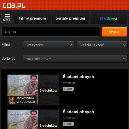
Filmy premium
Seriale premium
Dla dzieci
MENU
szukaj
Filtruj
Sortuj po
Śladami obcych
premium
1080p
8 odcinków
POWTÓRKA
Z TELEWIZJI
Śladami obcych
premium
1080p
8 odcinków