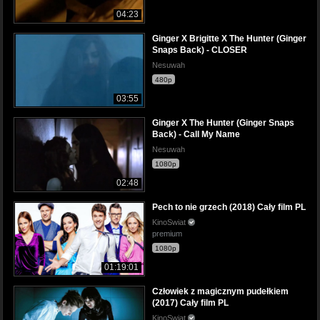
04:23
Ginger X Brigitte X The Hunter (Ginger
Snaps Back) - CLOSER
Nesuwah
480p
03:55
Ginger X The Hunter (Ginger Snaps
Back) - Call My Name
Nesuwah
1080p
02:48
Pech to nie grzech (2018) Cały film PL
KinoSwiat
premium
1080p
01:19:01
Człowiek z magicznym pudełkiem
(2017) Cały film PL
KinoSwiat