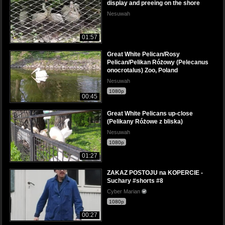
display and preeing on the shore
Nesuwah
01:57
Great White Pelican/Rosy
Pelican/Pelikan Różowy (Pelecanus
onocrotalus) Zoo, Poland
Nesuwah
1080p
00:45
Great White Pelicans up-close
(Pelikany Różowe z bliska)
Nesuwah
1080p
01:27
ZAKAZ POSTOJU na KOPERCIE -
Suchary #shorts #8
Cyber Marian
1080p
00:27