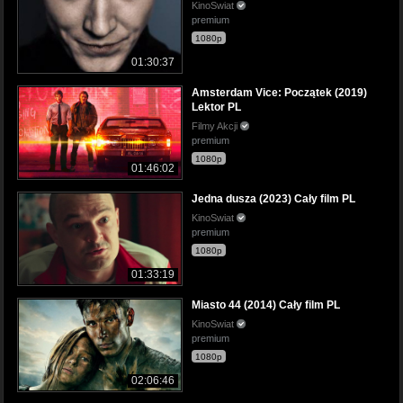
KinoSwiat
premium
1080p
01:30:37
Amsterdam Vice: Początek (2019)
Lektor PL
Filmy Akcji
premium
1080p
01:46:02
Jedna dusza (2023) Cały film PL
KinoSwiat
premium
1080p
01:33:19
Miasto 44 (2014) Cały film PL
KinoSwiat
premium
1080p
02:06:46