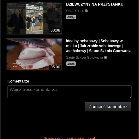
DZIEWCZYNY NA PRZYSTANKU
SHORTRIX
480p
00:08
Idealny schabowy | Schabowy w
mleku | Jak zrobić schabowego |
#schabowy | Saute Szkoła Gotowania
Saute Szkoła Gotowania
480p
05:00
Komentarze
Zamieść komentarz
Przejdź do pełnej wersji cda.pl