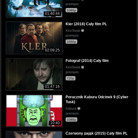
premium
1080p
01:40:44
Kler (2018) Cały film PL
KinoSwiat
premium
1080p
02:09:25
Fotograf (2014) Cały film
KinoSwiat
premium
720p
01:47:16
Porucznik Kabura Odcinek 9 (Cyber
Tusk)
Kabura
premium
1080p
10:40
Czerwony pająk (2015) Cały film PL