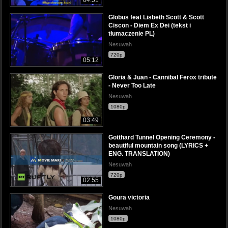
04:51
Globus feat Lisbeth Scott & Scott
Ciscon - Diem Ex Dei (tekst i
tłumaczenie PL)
Nesuwah
720p
05:12
Gloria & Juan - Cannibal Ferox tribute
- Never Too Late
Nesuwah
1080p
03:49
Gotthard Tunnel Opening Ceremony -
beautiful mountain song (LYRICS +
ENG. TRANSLATION)
Nesuwah
720p
02:55
Goura victoria
Nesuwah
1080p