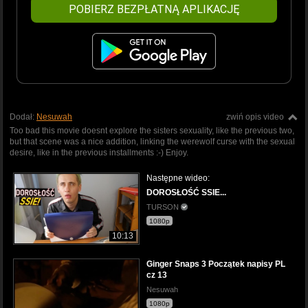
POBIERZ BEZPŁATNĄ APLIKACJĘ
Dodał:
Nesuwah
zwiń opis video
Too bad this movie doesnt explore the sisters sexuality, like the previous two,
but that scene was a nice addition, linking the werewolf curse with the sexual
desire, like in the previous installments :-) Enjoy.
Następne wideo:
DOROSŁOŚĆ SSIE...
TURSON
1080p
10:13
Ginger Snaps 3 Początek napisy PL
cz 13
Nesuwah
1080p