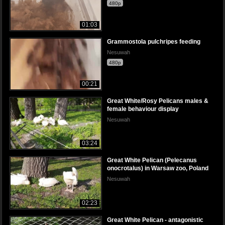
480p
01:03
Grammostola pulchripes feeding
Nesuwah
480p
00:21
Great White/Rosy Pelicans males &
female behaviour display
Nesuwah
03:24
Great White Pelican (Pelecanus
onocrotalus) in Warsaw zoo, Poland
Nesuwah
02:23
Great White Pelican - antagonistic