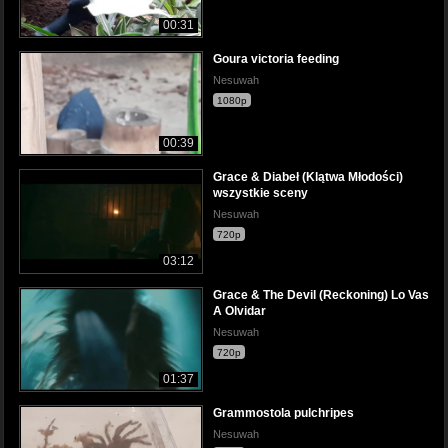
00:31
Goura victoria feeding
Nesuwah
1080p
00:39
Grace & Diabeł (Klątwa Młodości)
wszystkie sceny
Nesuwah
720p
03:12
Grace & The Devil (Reckoning) Lo Vas
A Olvidar
Nesuwah
720p
01:37
Grammostola pulchripes
Nesuwah