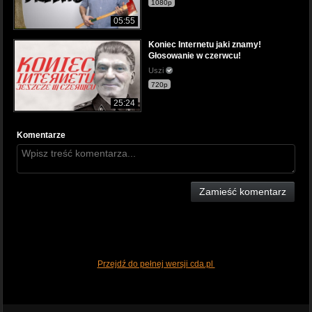
1080p
05:55
Koniec Internetu jaki znamy!
Głosowanie w czerwcu!
Uszi
720p
25:24
Komentarze
Zamieść komentarz
Przejdź do pełnej wersji cda.pl