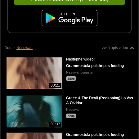
Dodał:
Nesuwah
zwiń opis video
Następne wideo:
Grammostola pulchripes feeding
NesuwahLunastar
480p
00:21
Grace & The Devil (Reckoning) Lo Vas
A Olvidar
Nesuwah
720p
01:37
Grammostola pulchripes feeding