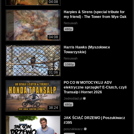
04:08
Harpies & Sirens (special tribute for
my friend) - The Tower from Wye Oak
Nesuwah
480p
04:08
Harris Hawks (Myszołowce
Towarzyskie)
Nesuwah
1080p
01:06
PO CO W MOTOCYKLU ADV
elektryczne sprzęgło? E-Clutch, czyli
Transalp i Hornet 2026
Jednoślad pl
480p
38:24
JAK ŚCIĄĆ DRZEWO | Poszukiwacz
#395
poszukiwacz