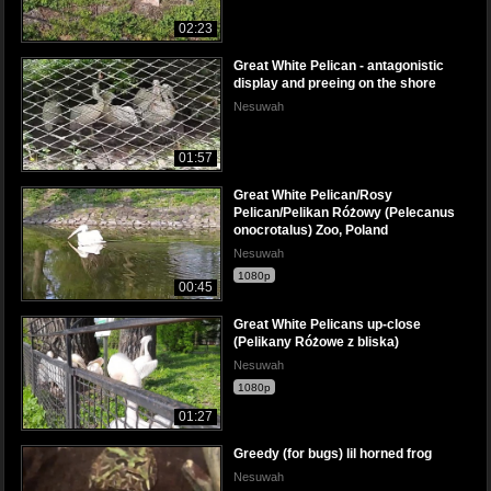
02:23
Great White Pelican - antagonistic
display and preeing on the shore
Nesuwah
01:57
Great White Pelican/Rosy
Pelican/Pelikan Różowy (Pelecanus
onocrotalus) Zoo, Poland
Nesuwah
1080p
00:45
Great White Pelicans up-close
(Pelikany Różowe z bliska)
Nesuwah
1080p
01:27
Greedy (for bugs) lil horned frog
Nesuwah