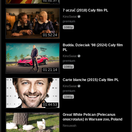
02:02:37
7 uczuć (2018) Cały film PL
KinoSwiat
premium
1080p
01:52:24
Budda. Dzieciak '98 (2024) Cały film
PL
KinoSwiat
premium
1080p
01:21:14
Carte blanche (2015) Cały film PL
KinoSwiat
premium
1080p
01:44:53
Great White Pelican (Pelecanus
onocrotalus) in Warsaw zoo, Poland
Nesuwah