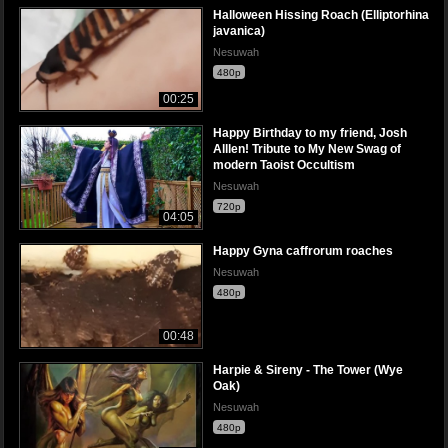
Halloween Hissing Roach (Elliptorhina
javanica)
Nesuwah
480p
00:25
Happy Birthday to my friend, Josh
Alllen! Tribute to My New Swag of
modern Taoist Occultism
Nesuwah
720p
04:05
Happy Gyna caffrorum roaches
Nesuwah
480p
00:48
Harpie & Sireny - The Tower (Wye
Oak)
Nesuwah
480p