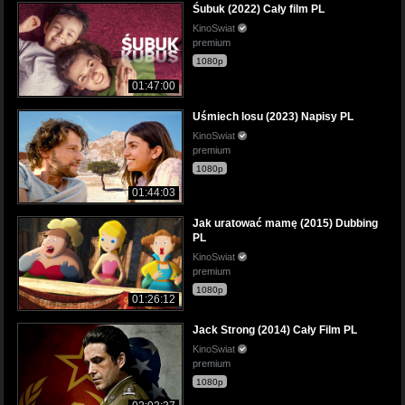
Śubuk (2022) Cały film PL
KinoSwiat
premium
1080p
01:47:00
Uśmiech losu (2023) Napisy PL
KinoSwiat
premium
1080p
01:44:03
Jak uratować mamę (2015) Dubbing
PL
KinoSwiat
premium
1080p
01:26:12
Jack Strong (2014) Cały Film PL
KinoSwiat
premium
1080p