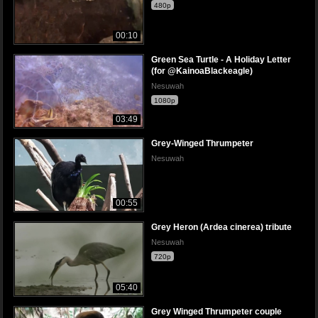
480p
00:10
Green Sea Turtle - A Holiday Letter
(for @KainoaBlackeagle)
Nesuwah
1080p
03:49
Grey-Winged Thrumpeter
Nesuwah
00:55
Grey Heron (Ardea cinerea) tribute
Nesuwah
720p
05:40
Grey Winged Thrumpeter couple