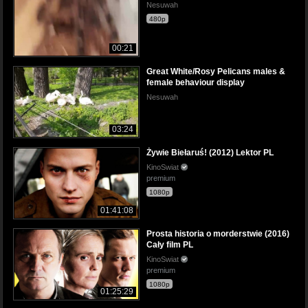
Nesuwah
480p
00:21
Great White/Rosy Pelicans males &
female behaviour display
Nesuwah
03:24
Żywie Biełaruś! (2012) Lektor PL
KinoSwiat
premium
1080p
01:41:08
Prosta historia o morderstwie (2016)
Cały film PL
KinoSwiat
premium
1080p
01:25:29