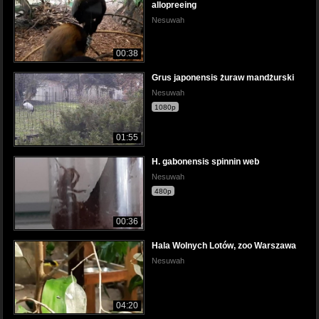
allopreeing
Nesuwah
00:38
Grus japonensis żuraw mandżurski
Nesuwah
1080p
01:55
H. gabonensis spinnin web
Nesuwah
480p
00:36
Hala Wolnych Lotów, zoo Warszawa
Nesuwah
04:20