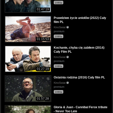
1080p
01:47:19
Prawdziwe życie aniołów (2022) Cały
film PL
KinoSwiat
premium
1080p
01:15:53
Kochanie, chyba cię zabiłem (2014)
Cały Film PL
KinoSwiat
premium
1080p
01:27:19
Ostatnia rodzina (2016) Cały film PL
KinoSwiat
premium
1080p
01:57:28
Gloria & Juan - Cannibal Ferox tribute
- Never Too Late