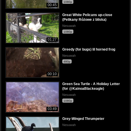
1080p
00:45
Great White Pelicans up-close
(Pelikany Różowe z bliska)
Nesuwah
1080p
01:27
Greedy (for bugs) lil horned frog
Nesuwah
480p
00:10
Green Sea Turtle - A Holiday Letter
(for @KainoaBlackeagle)
Nesuwah
1080p
03:49
Grey-Winged Thrumpeter
Nesuwah