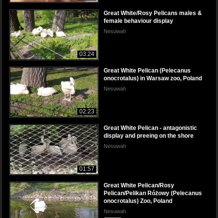
Great White/Rosy Pelicans males &
female behaviour display
Nesuwah
03:24
Great White Pelican (Pelecanus
onocrotalus) in Warsaw zoo, Poland
Nesuwah
02:23
Great White Pelican - antagonistic
display and preeing on the shore
Nesuwah
01:57
Great White Pelican/Rosy
Pelican/Pelikan Różowy (Pelecanus
onocrotalus) Zoo, Poland
Nesuwah