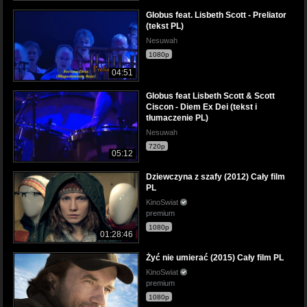
Globus feat. Lisbeth Scott - Preliator
(tekst PL)
Nesuwah
1080p
04:51
Globus feat Lisbeth Scott & Scott
Ciscon - Diem Ex Dei (tekst i
tłumaczenie PL)
Nesuwah
720p
05:12
Dziewczyna z szafy (2012) Cały film
PL
KinoSwiat
premium
1080p
01:28:46
Żyć nie umierać (2015) Cały film PL
KinoSwiat
premium
1080p