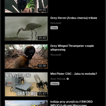
00:55
Grey Heron (Ardea cinerea) tribute
Nesuwah
720p
05:40
Grey Winged Thrumpeter couple
allopreeing
Nesuwah
00:38
Mini Ploter CNC - Jaka to melodia?
Artur Petrzak
1080p
01:47
kolizja przy przejściu // RIKORD
WIDJO // ulicami Warszawy