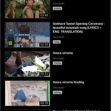
Nesuwah
1080p
03:49
Gotthard Tunnel Opening Ceremony -
beautiful mountain song (LYRICS +
ENG. TRANSLATION)
Nesuwah
720p
02:55
Goura victoria
Nesuwah
1080p
00:31
Goura victoria feeding
Nesuwah
1080p
00:39