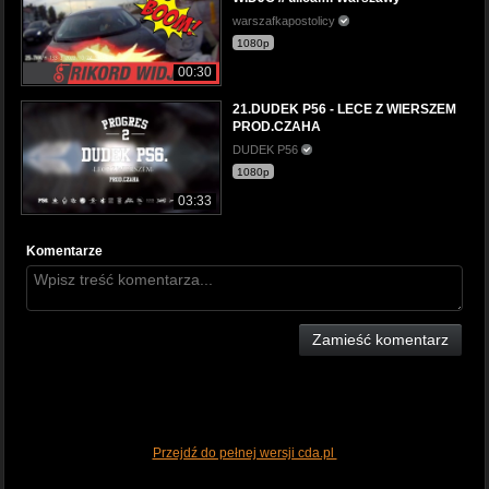
warszafkapostolicy
1080p
00:30
21.DUDEK P56 - LECE Z WIERSZEM
PROD.CZAHA
DUDEK P56
1080p
03:33
Komentarze
Zamieść komentarz
Przejdź do pełnej wersji cda.pl