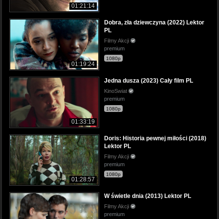
01:21:14
Dobra, zła dziewczyna (2022) Lektor
PL
Filmy Akcji
premium
1080p
01:19:24
Jedna dusza (2023) Cały film PL
KinoSwiat
premium
1080p
01:33:19
Doris: Historia pewnej miłości (2018)
Lektor PL
Filmy Akcji
premium
1080p
01:28:57
W świetle dnia (2013) Lektor PL
Filmy Akcji
premium