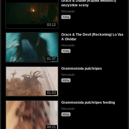
Grace & Diabeł (Klątwa Młodości)
wszystkie sceny
Nesuwah
720p
03:12
Grace & The Devil (Reckoning) Lo Vas
A Olvidar
Nesuwah
720p
01:37
Grammostola pulchripes
Nesuwah
480p
01:03
Grammostola pulchripes feeding
Nesuwah
480p
00:21