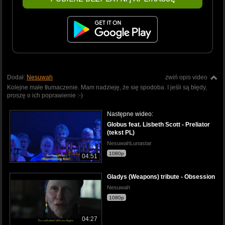
Dodał:
Nesuwah
zwiń opis video
Kolejne małe tłumaczenie. Mam nadzieję, że się spodoba. I jeśli są błędy,
proszę o ich poprawienie :-)
Następne wideo:
Globus feat. Lisbeth Scott - Preliator
(tekst PL)
NesuwahLunastar
1080p
04:51
Gladys (Weapons) tribute - Obsession
Nesuwah
1080p
04:27