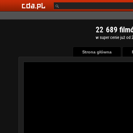
2
2
6
8
9
film
w super cenie już od 2
Strona główna