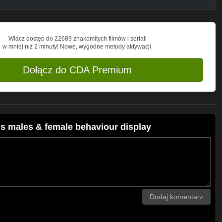
Włącz dostęp do 22689 znakomitych filmów i seriali
w mniej niż 2 minuty! Nowe, wygodne metody aktywacji.
Dołącz do CDA Premium
s males & female behaviour display
Dodaj komentarz