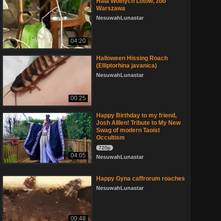
Hala Wolnych Lotów, zoo
Warszawa
NesuwahLunastar
04:20
Halloween Hissing Roach
(Elliptorhina javanica)
NesuwahLunastar
00:25
Happy Birthday to my friend,
Josh Alllen! Tribute to My New
Swag of modern Taoist
Occultism
720p
04:05
NesuwahLunastar
Happy Gyna caffrorum roaches
NesuwahLunastar
00:48