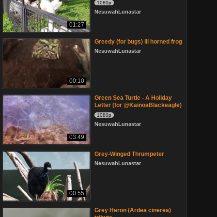
1080p
NesuwahLunastar
01:27
Greedy (for bugs) lil horned frog
NesuwahLunastar
00:10
Green Sea Turtle - A Holiday
Letter (for @KainoaBlackeagle)
1080p
NesuwahLunastar
03:49
Grey-Winged Thrumpeter
NesuwahLunastar
00:55
Grey Heron (Ardea cinerea)