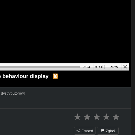
3:24
auto
 behaviour display
 dystrybutorów!
Embed
Zgłoś