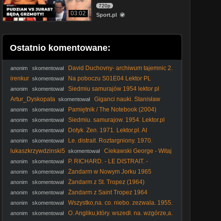
720p
03:02
Sport.pl
Ostatnio komentowane:
David Duchovny- archiwum tajemnic 2.
anonim
skomentował
8.
irenkur
Na poboczu S01E04 Lektor PL
skomentował
Siedmiu samurajów 1954 lektor pl
anonim
skomentował
Artur_Dyskopata
Giganci nauki. Stanisław
skomentował
Ulam - dokument pl
Pamiętnik / The Notebook (2004)
anonim
skomentował
Lektor PL
Siedmiu. samurajow. 1954. Lektor.pl
anonim
skomentował
Dotyk. Zen. 1971. Lektor.pl. AI
anonim
skomentował
Le. distrait. Roztargniony. 1970.
anonim
skomentował
Lektor.pl
lukaszkrzywdzinski5
Ciekawski George - Witaj
skomentował
wiosno ! (2013)
P. RICHARD. - LE DISTRAIT. -
anonim
skomentował
Roztargniony. (1970) lektor
Żandarm w Nowym Jorku 1965
anonim
skomentował
Żandarm z St. Tropez (1964)
anonim
skomentował
Żandarm z Saint Tropez 1964
anonim
skomentował
Wszystko,na. co. niebo. zezwala. 1955.
anonim
skomentował
Lektor.pl
O. Angliku,który. wszedł. na. wzgórze,a.
anonim
skomentował
zszedł. z. góry. 1995. Lektor.pl