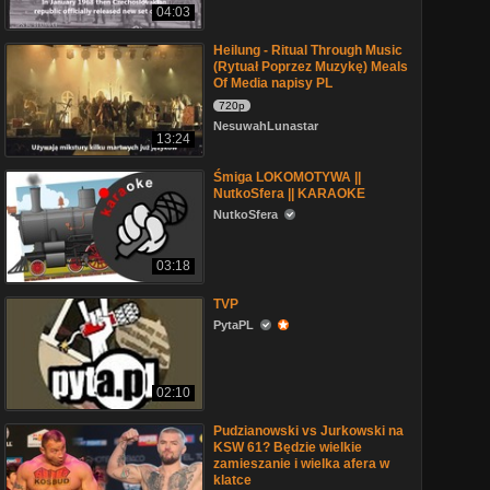
04:03
Heilung - Ritual Through Music
(Rytuał Poprzez Muzykę) Meals
Of Media napisy PL
720p
NesuwahLunastar
13:24
Śmiga LOKOMOTYWA ||
NutkoSfera || KARAOKE
NutkoSfera
03:18
TVP
PytaPL
02:10
Pudzianowski vs Jurkowski na
KSW 61? Będzie wielkie
zamieszanie i wielka afera w
klatce