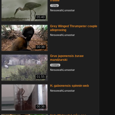
tribute
720p
NesuwahLunastar
05:40
Grey Winged Thrumpeter couple
allopreeing
NesuwahLunastar
00:38
Grus japonensis żuraw
mandżurski
1080p
NesuwahLunastar
01:55
H. gabonensis spinnin web
NesuwahLunastar
00:36