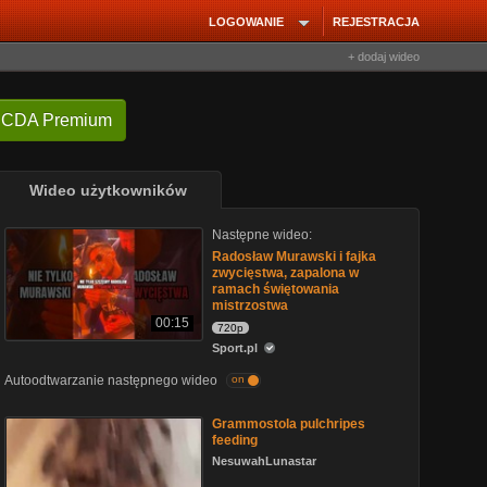
LOGOWANIE
REJESTRACJA
+ dodaj wideo
 CDA Premium
Wideo użytkowników
Następne wideo:
Radosław Murawski i fajka
zwycięstwa, zapalona w
ramach świętowania
mistrzostwa
00:15
720p
Sport.pl
Autoodtwarzanie następnego wideo
on
Grammostola pulchripes
feeding
NesuwahLunastar