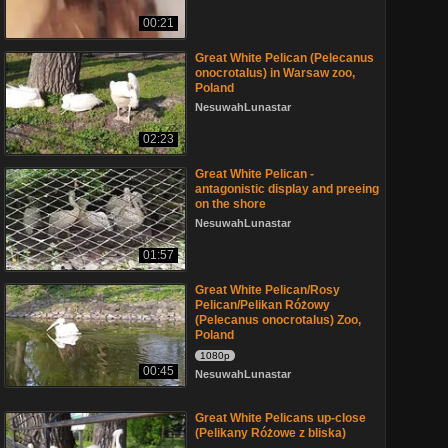
00:21
Great White Pelican (Pelecanus
onocrotalus) in Warsaw zoo,
Poland
NesuwahLunastar
02:23
Great White Pelican -
antagonistic display and preeing
on the shore
NesuwahLunastar
01:57
Great White Pelican/Rosy
Pelican/Pelikan Różowy
(Pelecanus onocrotalus) Zoo,
Poland
1080p
00:45
NesuwahLunastar
Great White Pelicans up-close
(Pelikany Różowe z bliska)