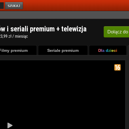
ów i seriali premium + telewizja
Dołącz
do
3,99 zł / miesiąc
Filmy premium
Seriale premium
Dla dzieci