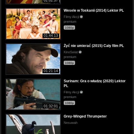
02:02:37
Wesele w Toskanii (2014) Lektor PL
Filmy Akcji
premium
1080p
01:44:13
Żyć nie umierać (2015) Cały film PL
KinoSwiat
premium
1080p
01:21:14
Surinam: Gra o władzę (2020) Lektor
PL
Filmy Akcji
premium
1080p
01:32:01
Grey-Winged Thrumpeter
Nesuwah