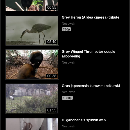
00:55
Grey Heron (Ardea cinerea) tribute
Nesuwah
720p
05:40
Grey Winged Thrumpeter couple
allopreeing
Nesuwah
00:38
Grus japonensis żuraw mandżurski
Nesuwah
1080p
01:55
H. gabonensis spinnin web
Nesuwah