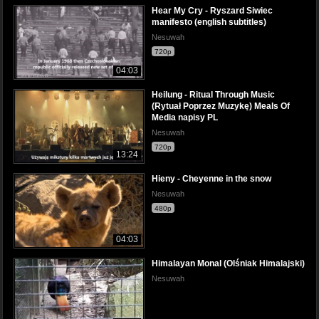
Hear My Cry - Ryszard Siwiec
manifesto (english subtitles)
Nesuwah
720p
04:03
Heilung - Ritual Through Music
(Rytuał Poprzez Muzykę) Meals Of
Media napisy PL
Nesuwah
720p
13:24
Hieny - Cheyenne in the snow
Nesuwah
480p
04:03
Himalayan Monal (Olśniak Himalajski)
Nesuwah