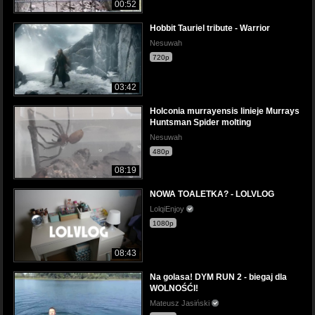
00:52
Hobbit Tauriel tribute - Warrior
Nesuwah
720p
03:42
Holconia murrayensis linieje Murrays
Huntsman Spider molting
Nesuwah
480p
08:19
NOWA TOALETKA? - LOLVLOG
LolqiEnjoy
1080p
08:43
Na golasa! DYM RUN 2 - biegaj dla
WOLNOŚĆI!
Mateusz Jasiński