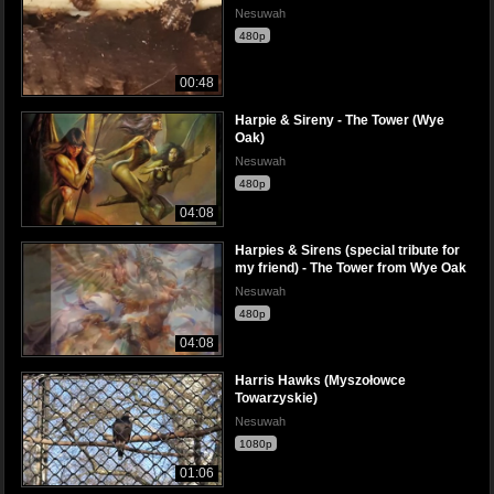
Nesuwah
480p
00:48
Harpie & Sireny - The Tower (Wye
Oak)
Nesuwah
480p
04:08
Harpies & Sirens (special tribute for
my friend) - The Tower from Wye Oak
Nesuwah
480p
04:08
Harris Hawks (Myszołowce
Towarzyskie)
Nesuwah
1080p
01:06