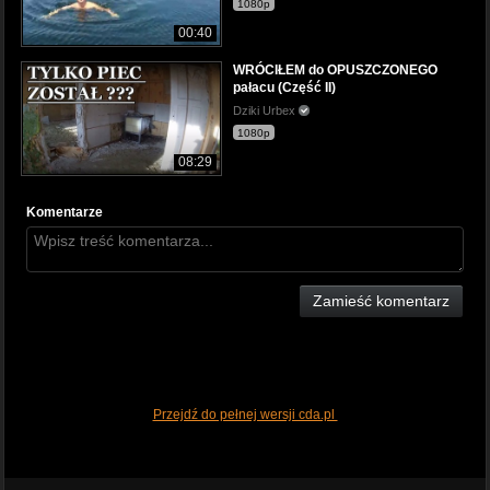
1080p
00:40
WRÓCIŁEM do OPUSZCZONEGO
pałacu (Część II)
Dziki Urbex
1080p
08:29
Komentarze
Zamieść komentarz
Przejdź do pełnej wersji cda.pl