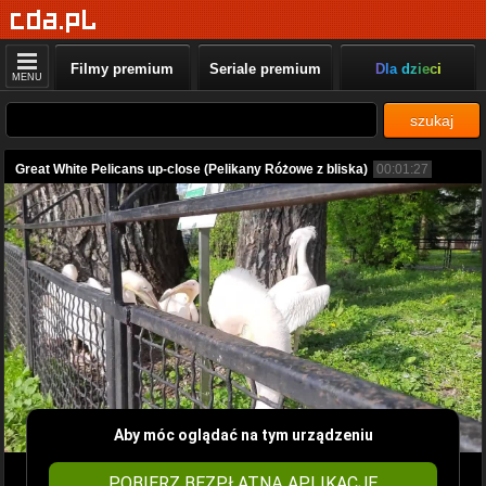
Filmy premium
Seriale premium
Dla dzieci
MENU
szukaj
Great White Pelicans up-close (Pelikany Różowe z bliska)
00:01:27
Aby móc oglądać na tym urządzeniu
POBIERZ BEZPŁATNĄ APLIKACJĘ