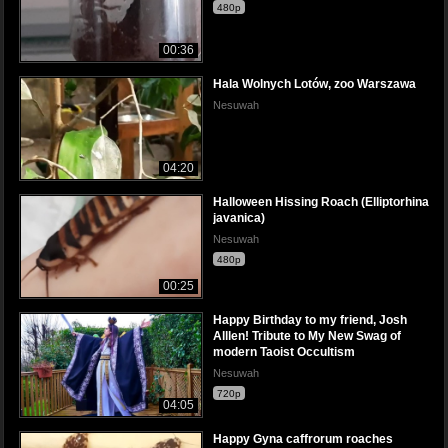
480p
00:36
Hala Wolnych Lotów, zoo Warszawa
Nesuwah
04:20
Halloween Hissing Roach (Elliptorhina
javanica)
Nesuwah
480p
00:25
Happy Birthday to my friend, Josh
Alllen! Tribute to My New Swag of
modern Taoist Occultism
Nesuwah
720p
04:05
Happy Gyna caffrorum roaches