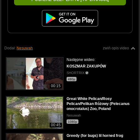
Dodał:
Nesuwah
zwiń opis video
Następne wideo:
KOSZMAR ZAKUPÓW
SHORTRIX
480p
00:15
Great White Pelican/Rosy
Pelican/Pelikan Różowy (Pelecanus
onocrotalus) Zoo, Poland
Nesuwah
1080p
00:45
Greedy (for bugs) lil horned frog