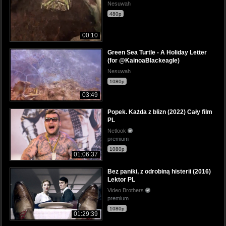
Nesuwah
480p
00:10
Green Sea Turtle - A Holiday Letter
(for @KainoaBlackeagle)
Nesuwah
1080p
03:49
Popek. Każda z blizn (2022) Cały film
PL
Netlook
premium
1080p
01:06:37
Bez paniki, z odrobiną histerii (2016)
Lektor PL
Video Brothers
premium
1080p
01:29:39