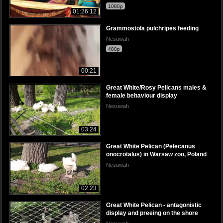
1080p
01:26:12
Grammostola pulchripes feeding
Nesuwah
480p
00:21
Great White/Rosy Pelicans males &
female behaviour display
Nesuwah
03:24
Great White Pelican (Pelecanus
onocrotalus) in Warsaw zoo, Poland
Nesuwah
02:23
Great White Pelican - antagonistic
display and preeing on the shore