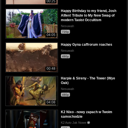
00:25
Happy Birthday to my friend, Josh
Alllen! Tribute to My New Swag of
modern Taoist Occultism
Nesuwah
720p
04:05
Happy Gyna caffrorum roaches
Nesuwah
480p
00:48
Harpie & Sireny - The Tower (Wye
Oak)
Nesuwah
480p
04:08
K2 Nixo - nowy zapach w Twoim
samochodzie
K2 Auto Jak Nowe