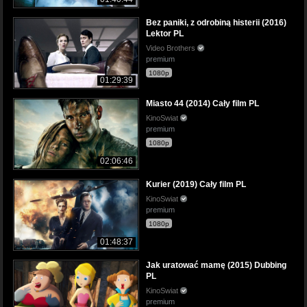
Bez paniki, z odrobiną histerii (2016)
Lektor PL
Video Brothers
premium
1080p
01:29:39
Miasto 44 (2014) Cały film PL
KinoSwiat
premium
1080p
02:06:46
Kurier (2019) Cały film PL
KinoSwiat
premium
1080p
01:48:37
Jak uratować mamę (2015) Dubbing
PL
KinoSwiat
premium