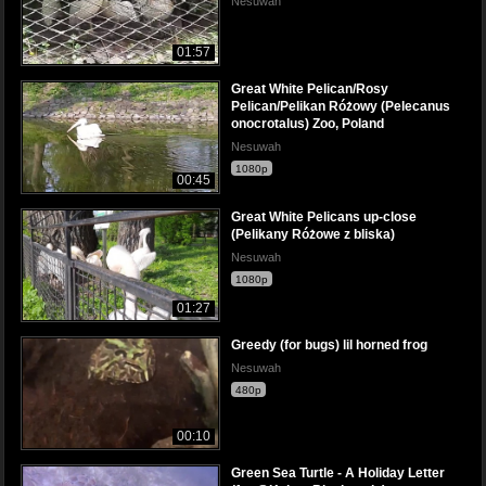
Nesuwah
01:57
Great White Pelican/Rosy
Pelican/Pelikan Różowy (Pelecanus
onocrotalus) Zoo, Poland
Nesuwah
1080p
00:45
Great White Pelicans up-close
(Pelikany Różowe z bliska)
Nesuwah
1080p
01:27
Greedy (for bugs) lil horned frog
Nesuwah
480p
00:10
Green Sea Turtle - A Holiday Letter