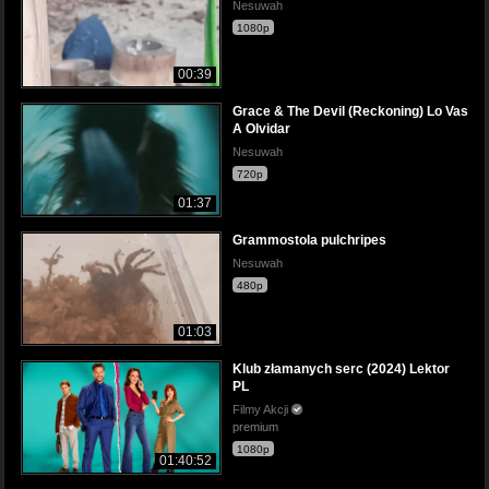
Nesuwah
1080p
00:39
Grace & The Devil (Reckoning) Lo Vas
A Olvidar
Nesuwah
720p
01:37
Grammostola pulchripes
Nesuwah
480p
01:03
Klub złamanych serc (2024) Lektor
PL
Filmy Akcji
premium
1080p
01:40:52