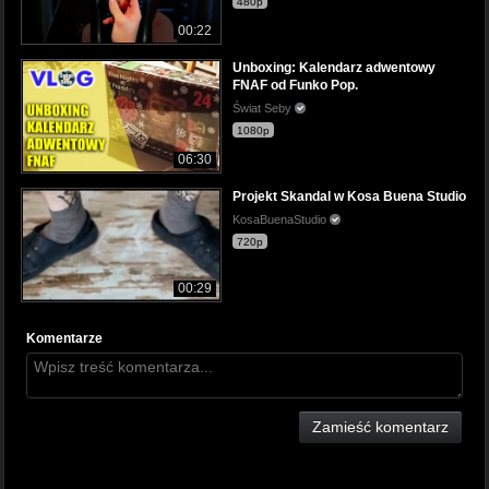
480p
00:22
Unboxing: Kalendarz adwentowy
FNAF od Funko Pop.
Świat Seby
1080p
06:30
Projekt Skandal w Kosa Buena Studio
KosaBuenaStudio
720p
00:29
Komentarze
Zamieść komentarz