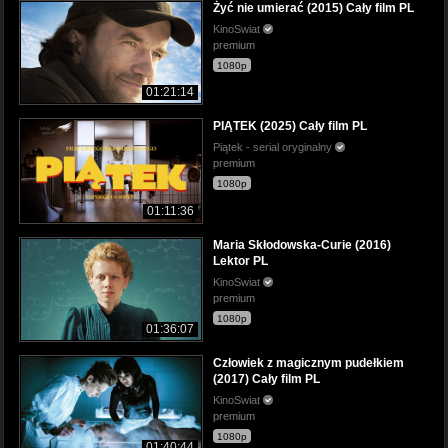
Żyć nie umierać (2015) Cały film PL
KinoSwiat
premium
1080p
01:21:14
PIĄTEK (2025) Cały film PL
Piątek - serial oryginalny
premium
1080p
01:11:36
Maria Skłodowska-Curie (2016)
Lektor PL
KinoSwiat
premium
1080p
01:36:07
Człowiek z magicznym pudełkiem
(2017) Cały film PL
KinoSwiat
premium
1080p
01:40:44