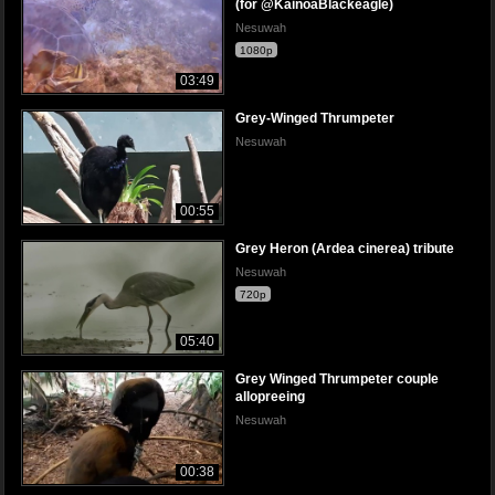
(for @KainoaBlackeagle)
Nesuwah
1080p
03:49
Grey-Winged Thrumpeter
Nesuwah
00:55
Grey Heron (Ardea cinerea) tribute
Nesuwah
720p
05:40
Grey Winged Thrumpeter couple
allopreeing
Nesuwah
00:38