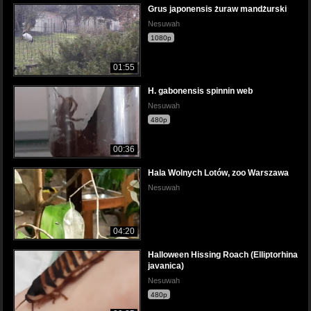
Grus japonensis żuraw mandżurski
Nesuwah
1080p
01:55
H. gabonensis spinnin web
Nesuwah
480p
00:36
Hala Wolnych Lotów, zoo Warszawa
Nesuwah
04:20
Halloween Hissing Roach (Elliptorhina
javanica)
Nesuwah
480p