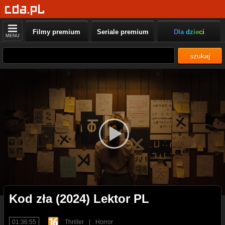
Filmy premium
Seriale premium
Dla dzieci
MENU
szukaj
Kod zła (2024) Lektor PL
01:36:55
Thriller
|
Horror