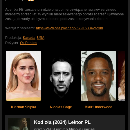
Agentka FBI zostaje przydzielona do nierozwiązanej sprawy seryjnego
mordercy sprzed lat. W wyniku nieoczekiwanego obrotu zdarzeń ujawnione
zostają dowody okultyzmu obecne podczas dokonywania zbrodni.
Wersja z napisami:
https://www.cda.pl/video/2679163342/vfilm
Produkcja:
Kanada
,
USA
Reżyser:
Oz Perkins
Kiernan Shipka
Nicolas Cage
Blair Underwood
A
Kod zła (2024) Lektor PL
oraz 22689 innych filmów i seriali