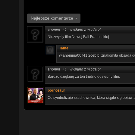
Najlepsze komentarze
anonim
wysłano z m.cda.pl
()
Niezwykly film Nowej Fali Francuskiej.
Tame
@anonima00:f41:2ceb:b: znakomita obsada gł
anonim
wysłano z m.cda.pl
()
Bardzo dziękuję za ten trudno dostepny film.
pornozaur
Co symbolizuje szachownica, która ciągle się pojawi