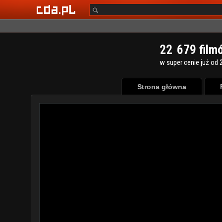
2
2
6
7
9
film
w super cenie już od 2
Strona główna