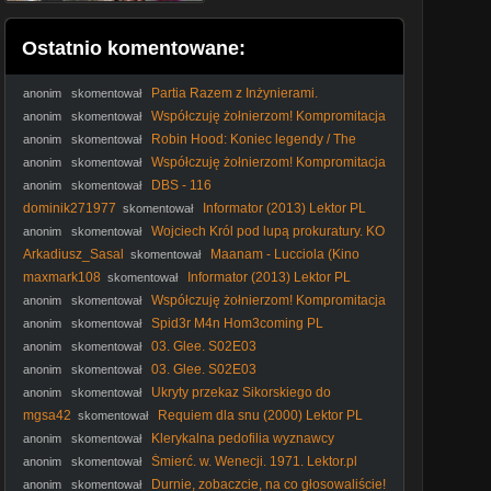
Ostatnio komentowane:
Partia Razem z Inżynierami.
anonim
skomentował
Współczuję żołnierzom! Kompromitacja
anonim
skomentował
Sobkowiak-Czarneckiej u terytorialsów
Robin Hood: Koniec legendy / The
anonim
skomentował
Death of Robin Hood (2026) [Lektor PL (AI)]
Współczuję żołnierzom! Kompromitacja
anonim
skomentował
Sobkowiak-Czarneckiej u terytorialsów
DBS - 116
anonim
skomentował
dominik271977
Informator (2013) Lektor PL
skomentował
Wojciech Król pod lupą prokuratury. KO
anonim
skomentował
uruchamia doktrynę Neumanna? - Komentarz Narodowy
Arkadiusz_Sasal
Maanam - Lucciola (Kino
skomentował
Polska Muzyka)
maxmark108
Informator (2013) Lektor PL
skomentował
Współczuję żołnierzom! Kompromitacja
anonim
skomentował
Sobkowiak-Czarneckiej u terytorialsów
Spid3r M4n Hom3coming PL
anonim
skomentował
03. Glee. S02E03
anonim
skomentował
03. Glee. S02E03
anonim
skomentował
Ukryty przekaz Sikorskiego do
anonim
skomentował
Nawrockiego #Sikorski #Nawrocki #Batyr #SilniRazem
mgsa42
Requiem dla snu (2000) Lektor PL
skomentował
#Wetoman
Klerykalna pedofilia wyznawcy
anonim
skomentował
Molocha #kler #katolicyzm #Kościółkatolicki #katokomuna
Śmierć. w. Wenecji. 1971. Lektor.pl
anonim
skomentował
#polityka
Durnie, zobaczcie, na co głosowaliście!
anonim
skomentował