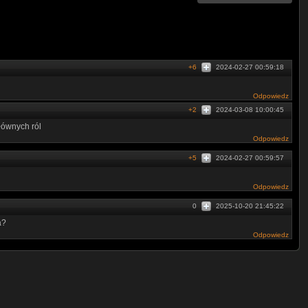
+6
2024-02-27 00:59:18
Odpowiedz
+2
2024-03-08 10:00:45
ównych ról
Odpowiedz
+5
2024-02-27 00:59:57
Odpowiedz
0
2025-10-20 21:45:22
a?
Odpowiedz