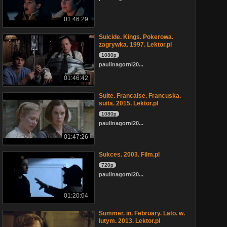
01:46:29
Suicide. Kings. Pokerowa.
zagrywka. 1997. Lektor.pl
1080p
paulinagorni20...
01:46:42
Suite. Francaise. Francuska.
suita. 2015. Lektor.pl
1080p
paulinagorni20...
01:47:26
Sukces. 2003. Film.pl
720p
paulinagorni20...
01:20:04
Summer. in. February. Lato. w.
lutym. 2013. Lektor.pl