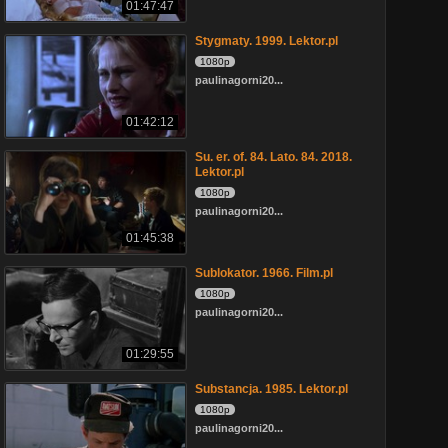
01:47:47
Stygmaty. 1999. Lektor.pl
1080p
paulinagorni20...
01:42:12
Su. er. of. 84. Lato. 84. 2018.
Lektor.pl
1080p
paulinagorni20...
01:45:38
Sublokator. 1966. Film.pl
1080p
paulinagorni20...
01:29:55
Substancja. 1985. Lektor.pl
1080p
paulinagorni20...