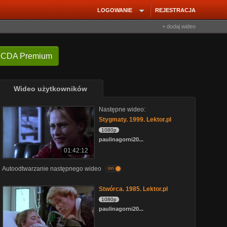
LOGOWANIE
REJESTRACJA
+ dodaj wideo
 CDA Premium
Wideo użytkowników
Następne wideo:
Stygmaty. 1999. Lektor.pl
1080p
paulinagorni20...
01:42:12
Autoodtwarzanie następnego wideo
on
Stwórca. 1985. Lektor.pl
1080p
paulinagorni20...