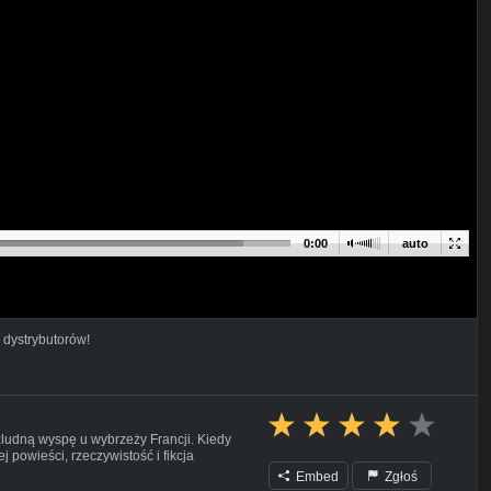
0:00
auto
 dystrybutorów!
zludną wyspę u wybrzeży Francji. Kiedy
powieści, rzeczywistość i fikcja
Embed
Zgłoś