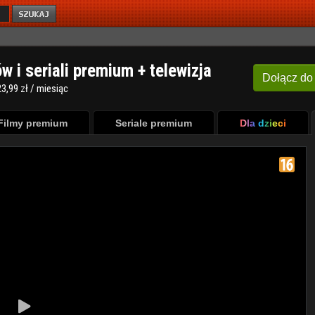
ów i seriali premium + telewizja
Dołącz
do
3,99 zł / miesiąc
Filmy premium
Seriale premium
Dla dzieci