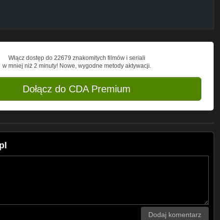
Włącz dostęp do 22679 znakomitych filmów i seriali
w mniej niż 2 minuty! Nowe, wygodne metody aktywacji.
Dołącz do CDA Premium
pl
Dodaj komentarz