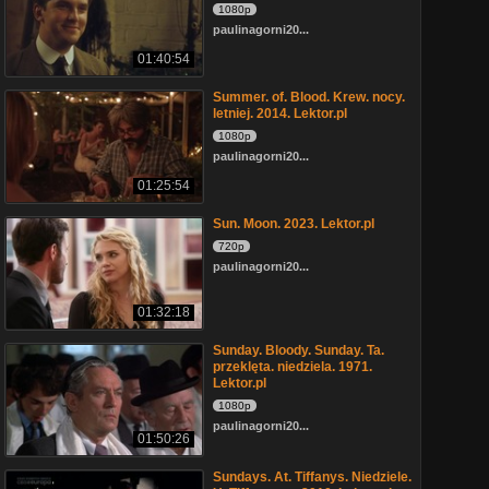
1080p
paulinagorni20...
01:40:54
Summer. of. Blood. Krew. nocy.
letniej. 2014. Lektor.pl
1080p
paulinagorni20...
01:25:54
Sun. Moon. 2023. Lektor.pl
720p
paulinagorni20...
01:32:18
Sunday. Bloody. Sunday. Ta.
przeklęta. niedziela. 1971.
Lektor.pl
1080p
paulinagorni20...
01:50:26
Sundays. At. Tiffanys. Niedziele.