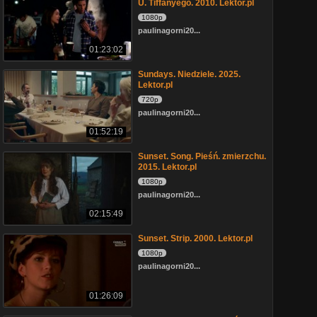
U. Tiffanyego. 2010. Lektor.pl
1080p
paulinagorni20...
01:23:02
Sundays. Niedziele. 2025.
Lektor.pl
720p
paulinagorni20...
01:52:19
Sunset. Song. Pieśń. zmierzchu.
2015. Lektor.pl
1080p
paulinagorni20...
02:15:49
Sunset. Strip. 2000. Lektor.pl
1080p
paulinagorni20...
01:26:09