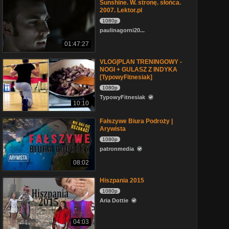
Sunshine. W. stronę. słońca.
2007. Lektor.pl
1080p
paulinagorni20...
01:47:27
VLOG|PLAN TRENINGOWY -
NOGI + GULASZ Z INDYKA
[TypowyFitnesiak]
1080p
TypowyFitnesiak
10:10
Fałszywe Biura Podroży |
Arywista
1080p
patronmedia
08:02
Hiszpania 2015
1080p
Aria Dottie
04:03