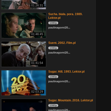
01:26:31
Sucha. biała. pora. 1989.
Lektor.pl
1080p
paulinagorni20...
01:46:45
Suent. 2002. Film.pl
1080p
paulinagorni20...
01:41:54
Sugar. Hill. 1993. Lektor.pl
1080p
paulinagorni20...
02:03:29
Sugar. Mountain. 2016. Lektor.pl
1080p
paulinagorni20...