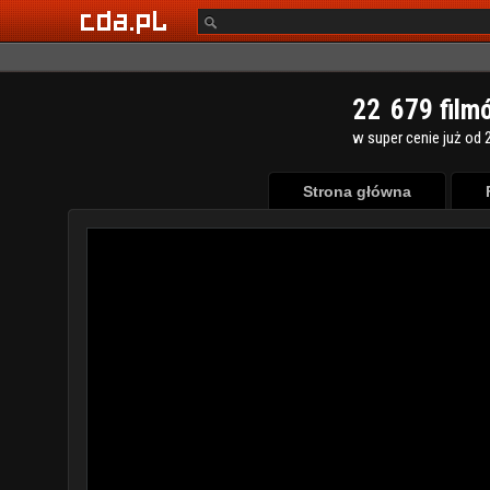
2
2
6
7
9
film
w super cenie już od 2
Strona główna