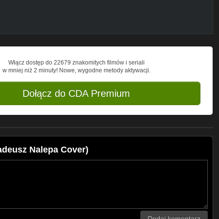
Włącz dostęp do 22679 znakomitych filmów i seriali
w mniej niż 2 minuty! Nowe, wygodne metody aktywacji.
Dołącz do CDA Premium
adeusz Nalepa Cover)
Dodaj komentarz