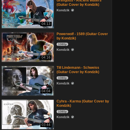
Grimgotts - Ancient Waters
(Guitar Cover by Kondzik)
Kondzik
04:13
Powerwolf - 1589 (Guitar Cover
by Kondzik)
1080p
Kondzik
04:16
Till Lindemann - Schweiss
(Guitar Cover by Kondzik)
1080p
Kondzik
04:04
Cyhra - Karma (Guitar Cover by
Kondzik)
1080p
Kondzik
03:44