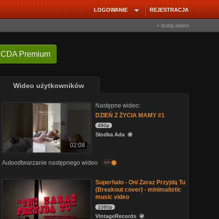
LOGOWANIE
REJESTRACJA
+ dodaj wideo
 CDA Premium
Wideo użytkowników
Następne wideo:
DZIEŃ Z ŻYCIA MAMY #1
480p
Słodka Ada
02:08
Autoodtwarzanie następnego wideo
on
Superhalo - Oni Zaraz Przyjdą Tu
(Breakout cover) - minimalistic
music video
1080p
VintageRecords