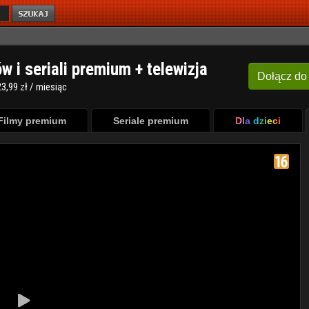
ów i seriali premium + telewizja
Dołącz
do
3,99 zł / miesiąc
Filmy premium
Seriale premium
Dla dzieci