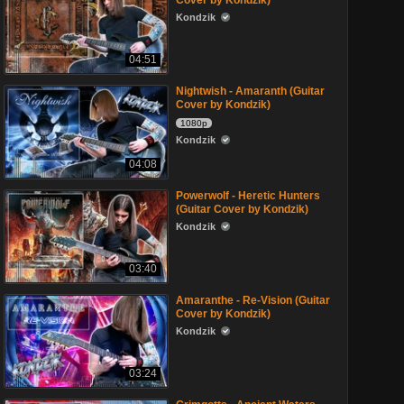
Cover by Kondzik)
Kondzik
04:51
Nightwish - Amaranth (Guitar
Cover by Kondzik)
1080p
Kondzik
04:08
Powerwolf - Heretic Hunters
(Guitar Cover by Kondzik)
Kondzik
03:40
Amaranthe - Re-Vision (Guitar
Cover by Kondzik)
Kondzik
03:24