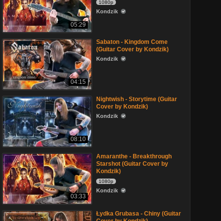
1080p
Kondzik
05:29
Sabaton - Kingdom Come
(Guitar Cover by Kondzik)
Kondzik
04:15
Nightwish - Storytime (Guitar
Cover by Kondzik)
Kondzik
08:10
Amaranthe - Breakthrough
Starshot (Guitar Cover by
Kondzik)
1080p
Kondzik
03:33
Łydka Grubasa - Chiny (Guitar