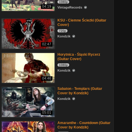
1080p
04:19
VintageRecords
KSU - Ciemne Ścieżki (Guitar
Cover)
720p
Kondzik
02:47
Horytnica - Śląski Rycerz
(Guitar Cover)
1080p
Kondzik
04:46
Sabaton - Templars (Guitar
Cover by Kondzik)
Kondzik
05:01
Amaranthe - Countdown (Guitar
Cover by Kondzik)