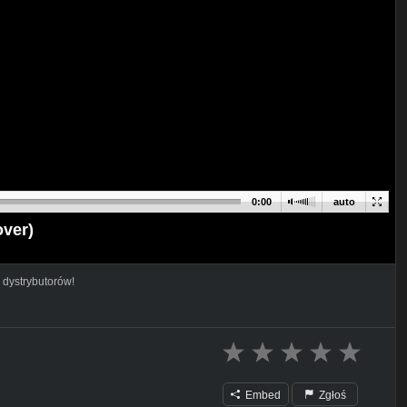
0:00
auto
ver)
 dystrybutorów!
Embed
Zgłoś