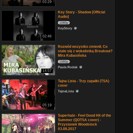
03:29
Key Story - Shadow [Official
Audio]
1080p
KeyStory
02:46
Rozwód wszystko zmienił. Co
stało się z wokalistką Breakout?
Mira Kubasińska
1080p
Paula Rodak
14:57
Tajna Lista - Trzy zapałki (TSA)
cover
TajnaLista
05:19
Superhalo - Feel Good Hit of the
Summer (QOTSA cover) -
Przystanek Woodstock
03.08.2017