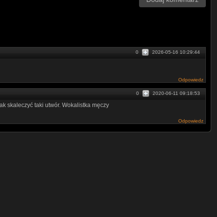
0
2026-05-16 10:29:44
Odpowiedz
0
2020-06-11 09:18:53
k skaleczyć taki utwór. Wokalistka męczy
Odpowiedz