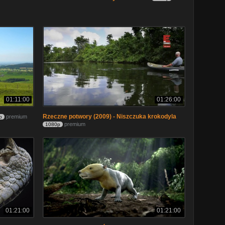
01:11:00
01:26:00
Rzeczne potwory (2009) - Niszczuka krokodyla
premium
p
premium
1080p
01:21:00
01:21:00