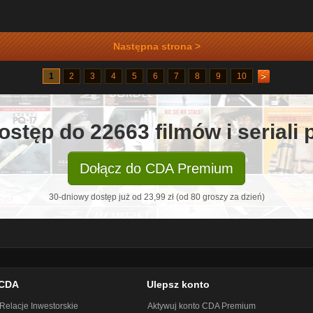
Następna strona >
1
2
3
4
5
6
7
8
9
10
ostęp do 22663 filmów i seriali
Dołącz do CDA Premium
30-dniowy dostęp już od 23,99 zł (od 80 groszy za dzień)
CDA
Ulepsz konto
Relacje Inwestorskie
Aktywuj konto CDA Premium