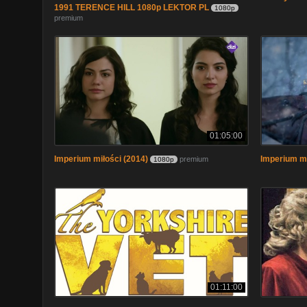
1991 TERENCE HILL 1080p LEKTOR PL
1080p
premium
01:05:00
Imperium miłości (2014)
Imperium mi
premium
1080p
01:11:00