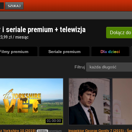
y i seriale premium + telewizja
Dołącz
do
3,99 zł / miesiąc
Filmy premium
Seriale premium
Dla dzieci
Filtruj
każda długość
01:00:00
z Yorkshire 10 (2019)
Inspektor George Gently 7 (2015) - Św
premium
1080p