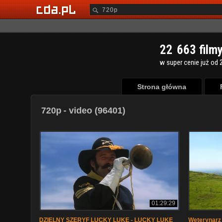
2
2
6
6
3
film
w super cenie już od 2
Strona główna
720p
- video (96401)
01:29:29
DZIELNY SZERYF LUCKY LUKE - LUCKY LUKE
Weterynarz 