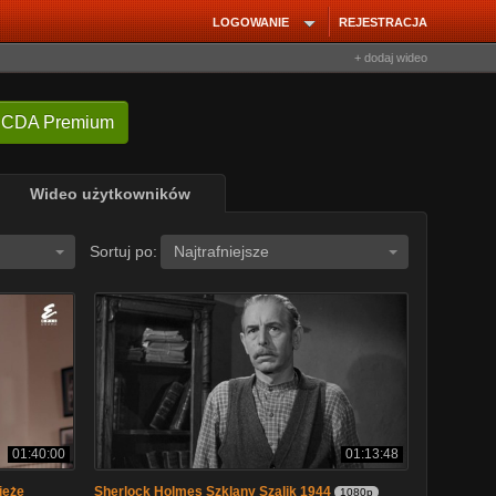
LOGOWANIE
REJESTRACJA
+ dodaj wideo
 CDA Premium
Wideo użytkowników
Sortuj po:
Najtrafniejsze
01:40:00
01:13:48
ieże
Sherlock Holmes Szklany Szalik 1944
1080p