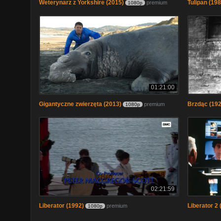
Weterynarz z Yorkshire (2015)
Tulipan (198
premium
1080p
01:21:00
Gigantyczne zwierzęta (2013)
Brzdąc (192
premium
1080p
02:21:59
Liberator (1992)
Liberator 2 
premium
1080p