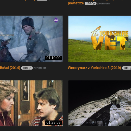
powietrze
premium
1080p
01:10:00
łości (2014)
Weterynarz z Yorkshire 8 (2019)
premium
1080p
1080
01:29:59