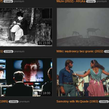
7)
Węże (2022) - Afryka
premium
premium
1080p
1080p
01:15:00
1)
Wilki: wędrowcy bez granic (2022)
premium
1080p
10
02:18:00
(1995)
Samotny wilk McQuade (1983)
premium
1080p
1080p