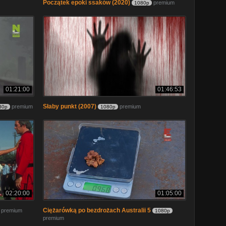
Początek epoki ssaków (2020)
premium
1080p
01:21:00
01:46:53
Słaby punkt (2007)
premium
premium
80p
1080p
02:20:00
01:05:00
Ciężarówką po bezdrożach Australii 5
premium
1080p
premium