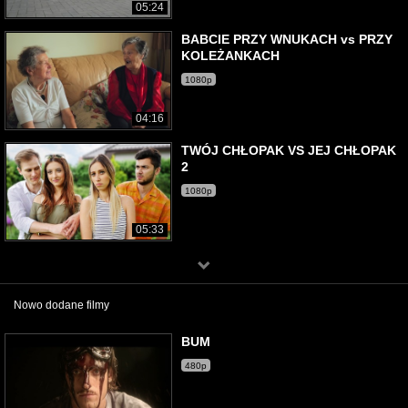
05:24
BABCIE PRZY WNUKACH vs PRZY
KOLEŻANKACH
1080p
04:16
TWÓJ CHŁOPAK VS JEJ CHŁOPAK
2
1080p
05:33
Nowo dodane filmy
BUM
480p