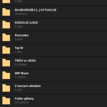
1 plik
NAJBARDZIEJ [...] SYTUACJE
38 plików
RODZAJE LUDZI
2 pliki
Rozrywka
3 pliki
Top W
1 plik
TWÓJ vs JEGO
11 plików
WiP Music
7 plików
Z naszym udziałem
1 plik
Folder główny
225 plików