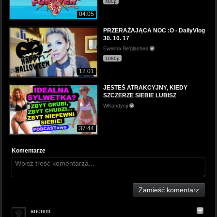
480p
04:05
PRZERAŻAJĄCA NOC :O - DailyVlog
30. 10. 17
Ewelina Be'glashes
1080p
12:01
JESTEŚ ATRAKCYJNY, KIEDY
SZCZERZE SIEBIE LUBISZ
WKondycji
37:44
Komentarze
Zamieść komentarz
anonim