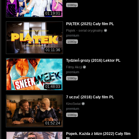
1080p
01:19:01
PIĄTEK (2025) Cały film PL
Piątek - serial oryginalny
premium
1080p
01:11:36
Tydzień grozy (2016) Lektor PL
Filmy Akcji
premium
1080p
01:48:03
7 uczuć (2018) Cały film PL
KinoSwiat
premium
1080p
01:52:24
Popek. Każda z blizn (2022) Cały film
PL