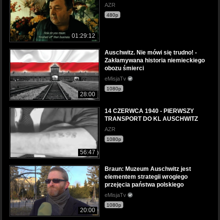
AZR
480p
01:29:12
Auschwitz. Nie mówi się trudno! -
Zakłamywana historia niemieckiego
obozu śmierci
eMisjaTv
1080p
28:00
14 CZERWCA 1940 - PIERWSZY
TRANSPORT DO KL AUSCHWITZ
AZR
1080p
56:47
Braun: Muzeum Auschwitz jest
elementem strategii wrogiego
przejęcia państwa polskiego
eMisjaTv
1080p
20:00