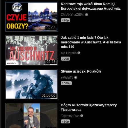
Kontrowersja wokół filmu Komisji
Europejskiej dotyczącego Auschwitz
ZMIANYnaZIEMI
480p
02:03
Jak zabić 1 mln ludzi? Oto jak
mordowano w Auschwitz. AleHistoria
odc. 110
Ale Historia
720p
05:48
Słynne ucieczki Polaków
eMisjaTv
1080p
01:00:00
Bóg w Auschwitz #jezuswystarczy
#jezuswraca
Tajemny Plan
480p