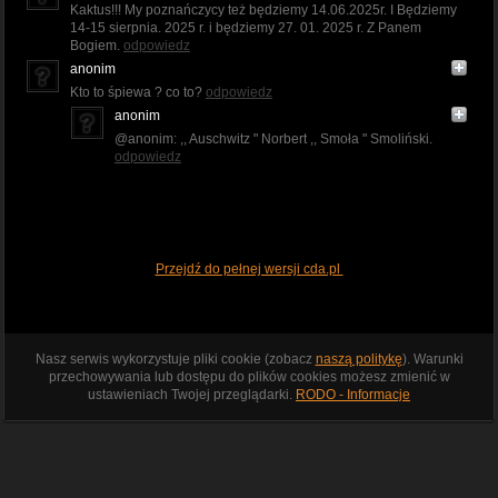
Kaktus!!! My poznańczycy też będziemy 14.06.2025r. I Będziemy
14-15 sierpnia. 2025 r. i będziemy 27. 01. 2025 r. Z Panem
Bogiem.
odpowiedz
anonim
Kto to śpiewa ? co to?
odpowiedz
anonim
@anonim: ,, Auschwitz " Norbert ,, Smoła " Smoliński.
odpowiedz
Przejdź do pełnej wersji cda.pl
Nasz serwis wykorzystuje pliki cookie (zobacz
naszą politykę
). Warunki
przechowywania lub dostępu do plików cookies możesz zmienić w
ustawieniach Twojej przeglądarki.
RODO - Informacje