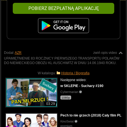
POBIERZ BEZPŁATNĄ APLIKACJĘ
Dodał:
AZR
zwiń opis video
UPAMIĘTNIENIE 83 ROCZNICY PIERWSZEGO TRANSPORTU POLAKÓW
DO NIEMIECKIEGO OBOZU KL AUSCHWITZ W DNIU 14.06.1940 ROKU.
W katalogu:
Historia / Biografia
Następne wideo:
w SKLEPIE - Suchary #190
Cybermarian
1080p
03:29
Pech to nie grzech (2018) Cały film PL
KinoSwiat
premium