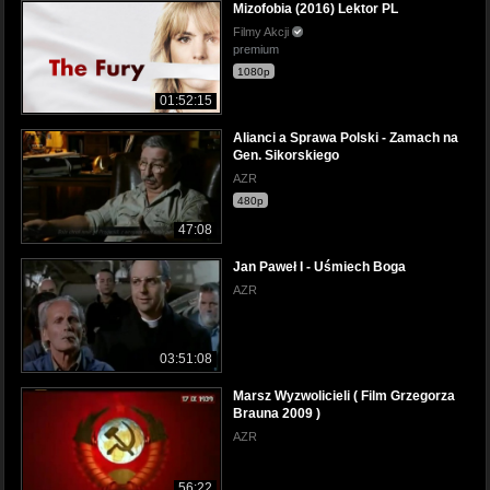
Mizofobia (2016) Lektor PL
Filmy Akcji
premium
1080p
01:52:15
Alianci a Sprawa Polski - Zamach na
Gen. Sikorskiego
AZR
480p
47:08
Jan Paweł I - Uśmiech Boga
AZR
03:51:08
Marsz Wyzwolicieli ( Film Grzegorza
Brauna 2009 )
AZR
56:22