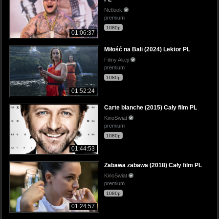
Netlook
premium
1080p
01:06:37
Miłość na Bali (2024) Lektor PL
Filmy Akcji
premium
1080p
01:52:24
Carte blanche (2015) Cały film PL
KinoSwiat
premium
1080p
01:44:53
Zabawa zabawa (2018) Cały film PL
KinoSwiat
premium
1080p
01:24:57