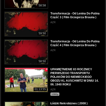
58:58
Transformacja - Od Lenina Do Putina
Część 3 ( Film Grzegorza Brauna )
AZR
59:50
Transformacja - Od Lenina Do Putina
Część 4 ( Film Grzegorza Brauna )
AZR
58:50
UPAMIĘTNIENIE 83 ROCZNICY
PIERWSZEGO TRANSPORTU
POLAKÓW DO NIEMIECKIEGO
OBOZU KL AUSCHWITZ W DNIU 14.
06. 1940 ROKU
01:13:55
AZR
1080p
Łódzki Nekrobiznes ( 2008 )