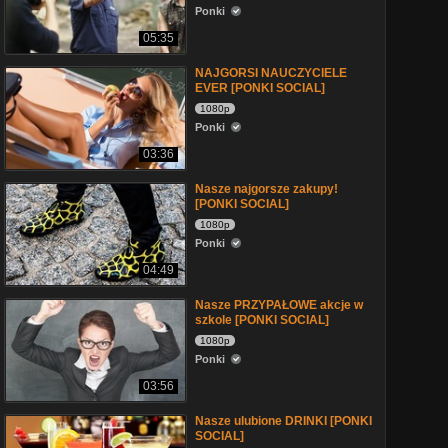
Ponki
05:35
NAJGORSI NAUCZYCIELE
EVER [PONKI SOCIAL]
1080p
Ponki
03:36
Nasze najgorsze zakupy!
[PONKI SOCIAL]
1080p
Ponki
04:49
Nasze PRZYPAŁOWE akcje w
szkole [PONKI SOCIAL]
1080p
Ponki
03:56
Nasze ulubione DRINKI [PONKI
SOCIAL]