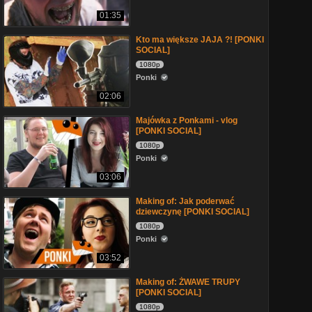
01:35
Kto ma większe JAJA ?! [PONKI
SOCIAL]
1080p
Ponki
02:06
Majówka z Ponkami - vlog
[PONKI SOCIAL]
1080p
Ponki
03:06
Making of: Jak poderwać
dziewczynę [PONKI SOCIAL]
1080p
Ponki
03:52
Making of: ŻWAWE TRUPY
[PONKI SOCIAL]
1080p