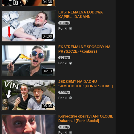
04:38
EKSTREMALNA LODOWA
KĄPIEL - DAKANN
1080p
Ponki
04:00
EKSTREMALNE SPOSOBY NA
PRYSZCZE (+konkurs)
1080p
Ponki
04:13
JEDZIEMY NA DACHU
SAMOCHODU! [PONKI SOCIAL]
1080p
Ponki
05:05
Koniecznie obejrzyj ANTOLOGIE
Dakanna! [Ponki Social]
1080p
Ponki