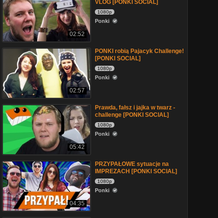
VLOG [PONKI SOCIAL]
1080p
Ponki
02:52
PONKI robią Pajacyk Challenge!
[PONKI SOCIAL]
1080p
Ponki
02:57
Prawda, fałsz i jajka w twarz -
challenge [PONKI SOCIAL]
1080p
Ponki
05:42
PRZYPAŁOWE sytuacje na
IMPREZACH [PONKI SOCIAL]
1080p
Ponki
04:35