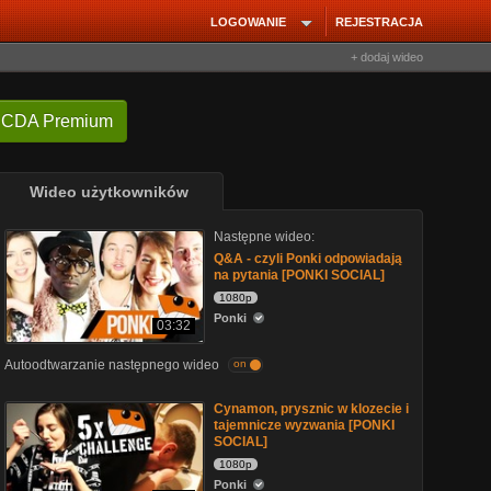
LOGOWANIE
REJESTRACJA
+ dodaj wideo
 CDA Premium
Wideo użytkowników
Następne wideo:
Q&A - czyli Ponki odpowiadają
na pytania [PONKI SOCIAL]
1080p
Ponki
03:32
Autoodtwarzanie następnego wideo
on
Cynamon, prysznic w klozecie i
tajemnicze wyzwania [PONKI
SOCIAL]
1080p
Ponki