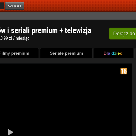
ów i seriali premium + telewizja
Dołącz
do
3,99 zł / miesiąc
Filmy premium
Seriale premium
Dla dzieci