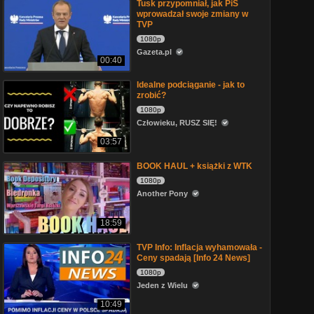
Tusk przypomniał, jak PiS
wprowadzał swoje zmiany w
TVP
1080p
Gazeta.pl
00:40
Idealne podciąganie - jak to
zrobić?
1080p
Człowieku, RUSZ SIĘ!
03:57
BOOK HAUL + książki z WTK
1080p
Another Pony
18:59
TVP Info: Inflacja wyhamowała -
Ceny spadają [Info 24 News]
1080p
Jeden z Wielu
10:49