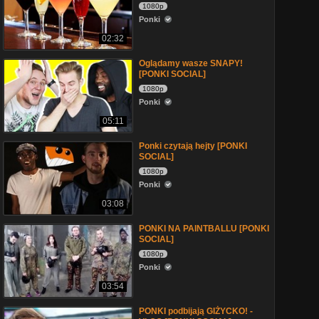
1080p
Ponki
02:32
Oglądamy wasze SNAPY!
[PONKI SOCIAL]
1080p
Ponki
05:11
Ponki czytają hejty [PONKI
SOCIAL]
1080p
Ponki
03:08
PONKI NA PAINTBALLU [PONKI
SOCIAL]
1080p
Ponki
03:54
PONKI podbijają GIŻYCKO! -