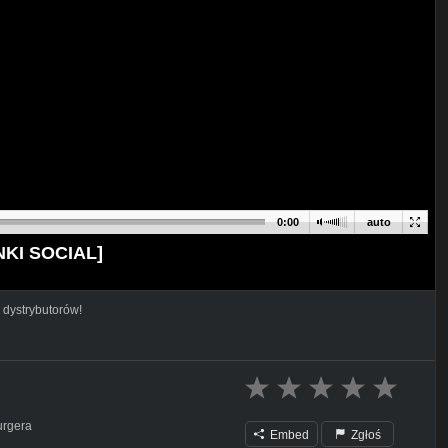
0:00
auto
NKI SOCIAL]
 dystrybutorów!
urgera
Embed
Zgłoś