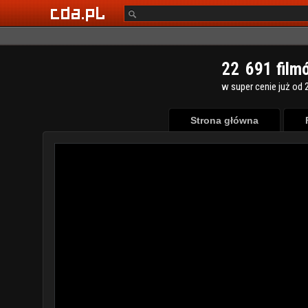
2
2
6
9
1
film
w super cenie już od 2
Strona główna