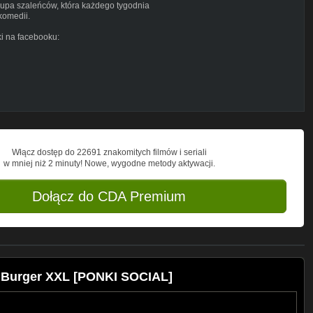
grupa szaleńców, która każdego tygodnia
komedii.
i na facebooku:
Włącz dostęp do 22691 znakomitych filmów i seriali
w mniej niż 2 minuty! Nowe, wygodne metody aktywacji.
Dołącz do CDA Premium
Burger XXL [PONKI SOCIAL]