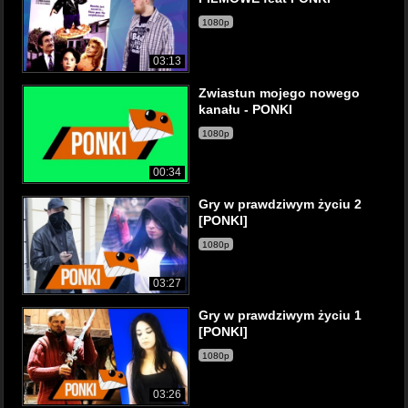
1080p
03:13
Zwiastun mojego nowego
kanału - PONKI
1080p
00:34
Gry w prawdziwym życiu 2
[PONKI]
1080p
03:27
Gry w prawdziwym życiu 1
[PONKI]
1080p
03:26