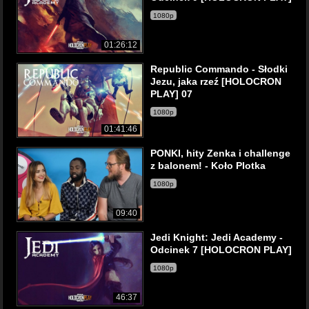
1080p
01:26:12
Republic Commando - Słodki
Jezu, jaka rzeź [HOLOCRON
PLAY] 07
1080p
01:41:46
PONKI, hity Zenka i challenge
z balonem! - Koło Plotka
1080p
09:40
Jedi Knight: Jedi Academy -
Odcinek 7 [HOLOCRON PLAY]
1080p
46:37