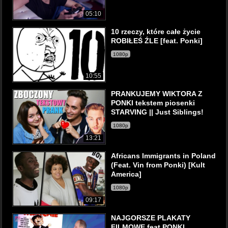
05:10
10 rzeczy, które całe życie
ROBIŁEŚ ŹLE [feat. Ponki]
1080p
10:55
PRANKUJEMY WIKTORA Z
PONKI tekstem piosenki
STARVING || Just Siblings!
1080p
13:21
Africans Immigrants in Poland
(Feat. Vin from Ponki) [Kult
America]
1080p
09:17
NAJGORSZE PLAKATY
FILMOWE feat PONKI