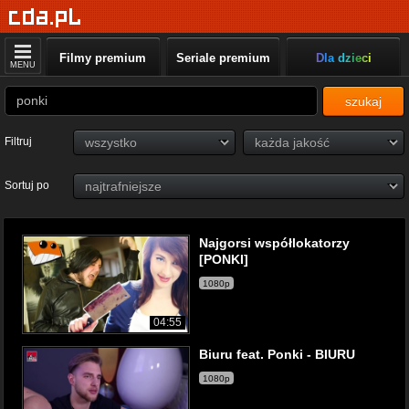
Filmy premium
Seriale premium
Dla dzieci
MENU
szukaj
Filtruj
Sortuj po
Najgorsi współlokatorzy
[PONKI]
1080p
04:55
Biuru feat. Ponki - BIURU
1080p