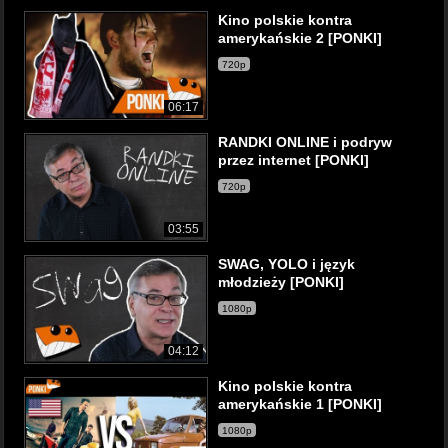
Kino polskie kontra
amerykańskie 2 [PONKI]
720p
06:17
RANDKI ONLINE i podryw
przez internet [PONKI]
720p
03:55
SWAG, YOLO i język
młodzieży [PONKI]
1080p
04:12
Kino polskie kontra
amerykańskie 1 [PONKI]
1080p