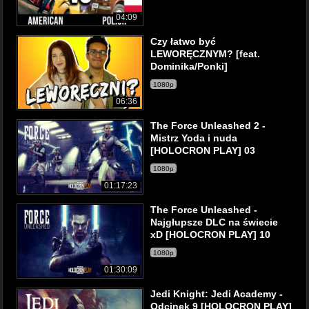
04:09
Czy łatwo być
LEWORĘCZNYM? [feat.
Dominika/Ponki]
1080p
06:36
The Force Unleashed 2 -
Mistrz Yoda i nuda
[HOLOCRON PLAY] 03
1080p
01:17:23
The Force Unleashed -
Najgłupsze DLC na świecie
xD [HOLOCRON PLAY] 10
1080p
01:30:09
Jedi Knight: Jedi Academy -
Odcinek 9 [HOLOCRON PLAY]