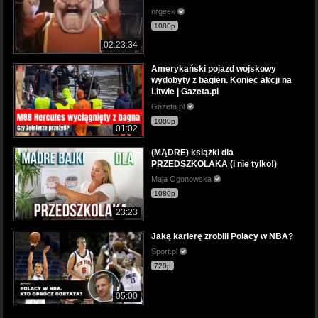
nrgeek
1080p
02:23:34
Amerykański pojazd wojskowy
wydobyty z bagien. Koniec akcji na
Litwie | Gazeta.pl
Gazeta.pl
1080p
01:02
(MĄDRE) książki dla
PRZEDSZKOLAKA (i nie tylko!)
Maja Ogonowska
1080p
23:23
Jaką karierę zrobili Polacy w NBA?
Sport.pl
720p
05:00