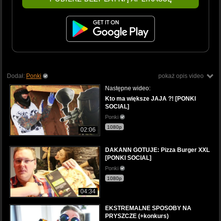
Dodał:
Ponki
pokaż opis video
Następne wideo:
Kto ma większe JAJA ?! [PONKI
SOCIAL]
Ponki
1080p
02:06
DAKANN GOTUJE: Pizza Burger XXL
[PONKI SOCIAL]
Ponki
1080p
04:34
EKSTREMALNE SPOSOBY NA
PRYSZCZE (+konkurs)