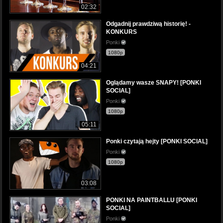
02:32
Odgadnij prawdziwą historię! -
KONKURS
Ponki
1080p
04:21
Oglądamy wasze SNAPY! [PONKI
SOCIAL]
Ponki
1080p
05:11
Ponki czytają hejty [PONKI SOCIAL]
Ponki
1080p
03:08
PONKI NA PAINTBALLU [PONKI
SOCIAL]
Ponki