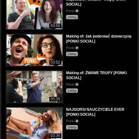
SOCIAL]
Ponki
1080p
03:06
Making of: Jak poderwać dziewczynę
[PONKI SOCIAL]
Ponki
1080p
03:52
Making of: ŻWAWE TRUPY [PONKI
SOCIAL]
Ponki
1080p
05:35
NAJGORSI NAUCZYCIELE EVER
[PONKI SOCIAL]
Ponki
1080p
03:36