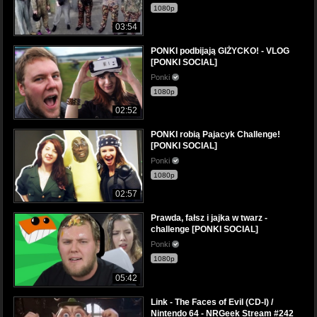
1080p
03:54
PONKI podbijają GIŻYCKO! - VLOG
[PONKI SOCIAL]
Ponki
1080p
02:52
PONKI robią Pajacyk Challenge!
[PONKI SOCIAL]
Ponki
1080p
02:57
Prawda, fałsz i jajka w twarz -
challenge [PONKI SOCIAL]
Ponki
1080p
05:42
Link - The Faces of Evil (CD-I) /
Nintendo 64 - NRGeek Stream #242