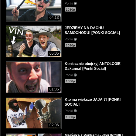
Ponki
1080p
04:13
JEDZIEMY NA DACHU
SAMOCHODU! [PONKI SOCIAL]
Ponki
1080p
05:05
Koniecznie obejrzyj ANTOLOGIE
Dakanna! [Ponki Social]
Ponki
1080p
01:35
Kto ma większe JAJA ?! [PONKI
SOCIAL]
Ponki
1080p
02:06
Majówka z Ponkami - vlog [PONKI