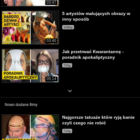
03:47
5 artystów malujących obrazy w
inny sposób
1080p
03:40
Jak przetrwać Kwarantannę -
poradnik apokaliptyczny
720p
05:14
Nowo dodane filmy
Najgorsze tatuaże które ryją banie
czyli czego nie robić
720p