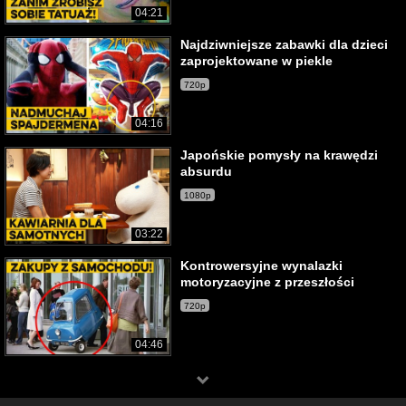
04:21
Najdziwniejsze zabawki dla dzieci
zaprojektowane w piekle
720p
04:16
Japońskie pomysły na krawędzi
absurdu
1080p
03:22
Kontrowersyjne wynalazki
motoryzacyjne z przeszłości
720p
04:46