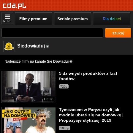
Filmy premium
Seriale premium
Dla dzieci
MENU
szukaj
Siedowiaduj
Najlepsze filmy na kanale
Sie Dowiaduj
5 dziwnych produktów z fast
foodów
720p
03:28
Tymczasem w Paryżu czyli jak
modnie ubrać się na domówkę |
Propozycje stylizacji 2019
1080p