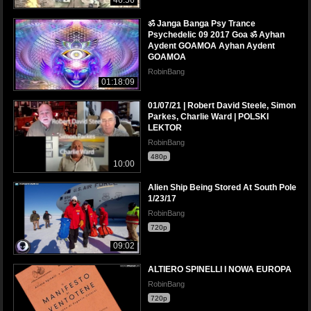
46:56
ॐ Janga Banga Psy Trance
Psychedelic 09 2017 Goa ॐ Ayhan
Aydent GOAMOA Ayhan Aydent
GOAMOA
RobinBang
01:18:09
01/07/21 | Robert David Steele, Simon
Parkes, Charlie Ward | POLSKI
LEKTOR
RobinBang
480p
10:00
Alien Ship Being Stored At South Pole
1/23/17
RobinBang
720p
09:02
ALTIERO SPINELLI I NOWA EUROPA
RobinBang
720p