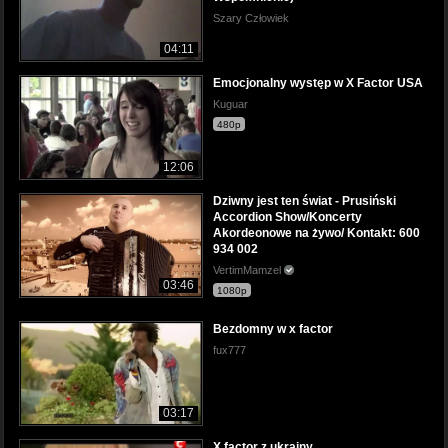
Szary Człowiek
04:11
Emocjonalny występ w X Factor USA
Kuguar
480p
12:06
Dziwny jest ten świat - Prusiński
Accordion Show/Koncerty
Akordeonowe na żywo/ Kontakt: 600
934 002
VertimMamzel
03:46
1080p
Bezdomny w x factor
fux777
03:17
X factor z ukrainy