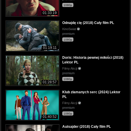
1080p
01:33:19
Odnajdę cię (2018) Cały film PL
KinoSwiat
premium
1080p
01:19:11
Doris: Historia pewnej miłości (2018)
Lektor PL
Filmy Akcji
premium
1080p
01:28:57
Klub złamanych serc (2024) Lektor
PL
Filmy Akcji
premium
1080p
01:40:52
Autsajder (2018) Cały film PL