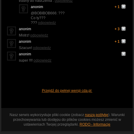
trudny do nauczenia .
odpowiedz
anonim
+ 1
@BOBIBOB666: ???
Co ty???
???
odpowiedz
anonim
+ 3
Mistrz!
odpowiedz
anonim
+ 1
Szacun!
odpowiedz
anonim
super !!!!
odpowiedz
Przejdź do pełnej wersji cda.pl
Nasz serwis wykorzystuje pliki cookie (zobacz
naszą politykę
). Warunki
przechowywania lub dostępu do plików cookies możesz zmienić w
ustawieniach Twojej przeglądarki.
RODO - Informacje