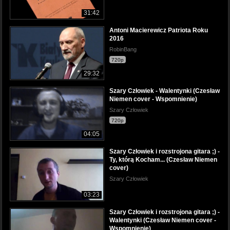
31:42
Antoni Macierewicz Patriota Roku
2016
RobinBang
720p
29:32
Szary Człowiek - Walentynki (Czesław
Niemen cover - Wspomnienie)
Szary Człowiek
720p
04:05
Szary Człowiek i rozstrojona gitara ;) -
Ty, którą Kocham... (Czesław Niemen
cover)
Szary Człowiek
03:23
Szary Człowiek i rozstrojona gitara ;) -
Walentynki (Czesław Niemen cover -
Wspomnienie)