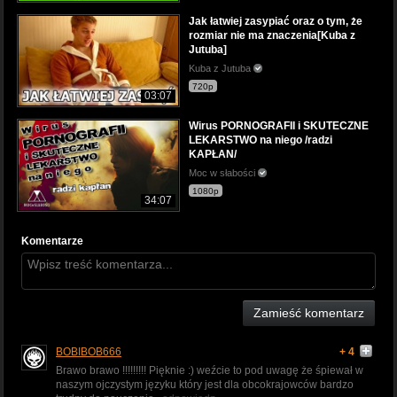
Jak łatwiej zasypiać oraz o tym, że
rozmiar nie ma znaczenia[Kuba z
Jutuba]
Kuba z Jutuba
720p
03:07
Wirus PORNOGRAFII i SKUTECZNE
LEKARSTWO na niego /radzi
KAPŁAN/
Moc w słabości
1080p
34:07
Komentarze
Zamieść komentarz
BOBIBOB666
+ 4
Brawo brawo !!!!!!!!! Pięknie :) weźcie to pod uwagę że śpiewał w
naszym ojczystym języku który jest dla obcokrajowców bardzo