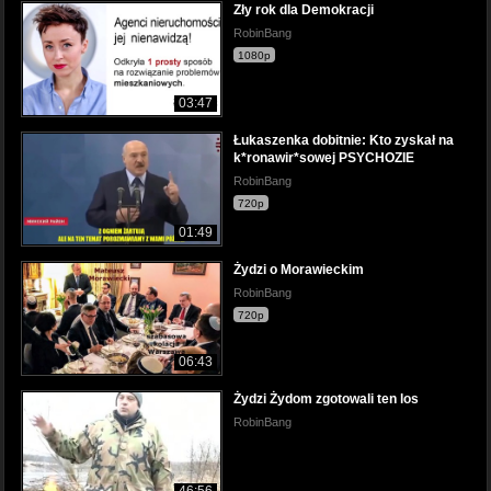
Zły rok dla Demokracji
RobinBang
1080p
03:47
Łukaszenka dobitnie: Kto zyskał na
k*ronawir*sowej PSYCHOZIE
RobinBang
720p
01:49
Żydzi o Morawieckim
RobinBang
720p
06:43
Żydzi Żydom zgotowali ten los
RobinBang