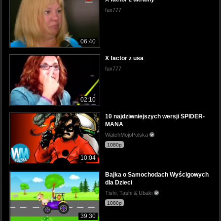
fux777
06:40
X factor z usa
fux777
02:10
10 najdziwniejszych wersji SPIDER-
MANA
WatchMojoPolska
1080p
10:04
Bajka o Samochodach Wyścigowych
dla Dzieci
Tishi, Tashi & Ubaki
1080p
39:30