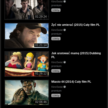
KinoSwiat
premium
1080p
01:29:24
Żyć nie umierać (2015) Cały film PL
KinoSwiat
premium
1080p
01:21:14
Jak uratować mamę (2015) Dubbing
PL
KinoSwiat
premium
1080p
01:26:12
Miasto 44 (2014) Cały film PL
KinoSwiat
premium
1080p
02:06:46