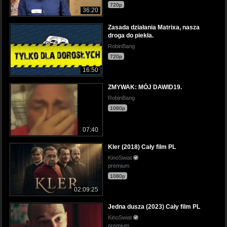
720p
36:20
Zasada działania Matrixa, nasza
droga do piekła.
RobinBang
720p
16:50
ZMYWAK: MÓJ DAWID19.
RobinBang
1080p
07:40
Kler (2018) Cały film PL
KinoSwiat
premium
1080p
02:09:25
Jedna dusza (2023) Cały film PL
KinoSwiat
premium