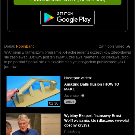
Dodał:
RobinBang
zwiń opis video
W Armenii w tamtejszym programie X-Factor jeden z uczestników zdecydował
się zaśpiewać ,,Dziwny jest ten świat” Czesława Niemena i co ciekawe, zrobił
to po polsku! Spotkał się z niezwykle ciepłym przyjęciem publiczności jak i
jurorów.
Następne wideo:
Amazing Balls Illusion I HOW TO
MAKE
Jacensson
1080p
02:30
Wybitny Ekspert finansowy Ernst
Wolff wyjaśnia, kto i dlaczego wywołał
obecny kryzys.
RobinBang