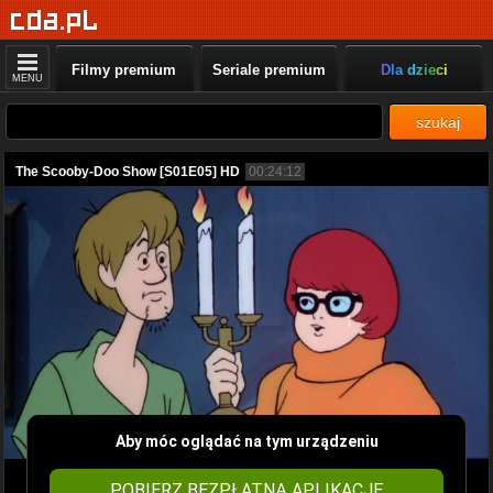
Filmy premium
Seriale premium
Dla dzieci
MENU
szukaj
The Scooby-Doo Show [S01E05] HD
00:24:12
Aby móc oglądać na tym urządzeniu
POBIERZ BEZPŁATNĄ APLIKACJĘ