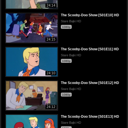
24:14
The Scooby-Doo Show [S01E10] HD
Stare Bajki HD
1080p
24:15
The Scooby-Doo Show [S01E11] HD
Stare Bajki HD
1080p
24:10
The Scooby-Doo Show [S01E12] HD
Stare Bajki HD
1080p
24:12
The Scooby-Doo Show [S01E13] HD
Stare Bajki HD