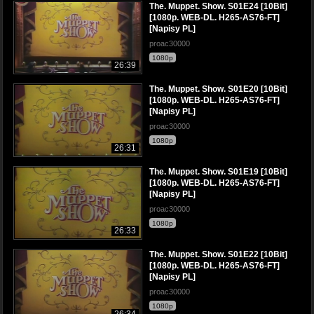
The. Muppet. Show. S01E24 [10Bit]
[1080p. WEB-DL. H265-AS76-FT]
[Napisy PL]
proac30000
1080p
26:39
The. Muppet. Show. S01E20 [10Bit]
[1080p. WEB-DL. H265-AS76-FT]
[Napisy PL]
proac30000
1080p
26:31
The. Muppet. Show. S01E19 [10Bit]
[1080p. WEB-DL. H265-AS76-FT]
[Napisy PL]
proac30000
1080p
26:33
The. Muppet. Show. S01E22 [10Bit]
[1080p. WEB-DL. H265-AS76-FT]
[Napisy PL]
proac30000
1080p
26:34