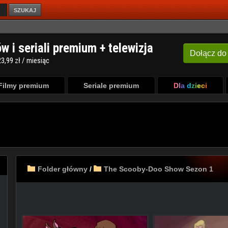
SZUKAJ
Filmy premium
Seriale premium
Dla dzieci
Folder główny
/
The Scooby-Doo Show Sezon 1