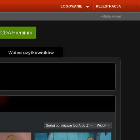
LOGOWANIE
REJESTRACJA
+ dodaj wideo
Wideo użytkowników
Sortuj po: nazwie [od A do Z]
Widok