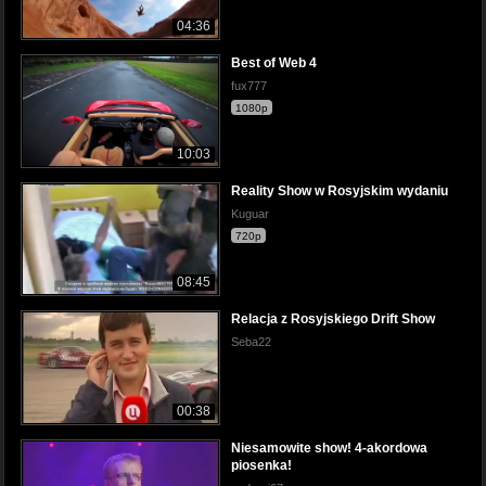
04:36
Best of Web 4
fux777
1080p
10:03
Reality Show w Rosyjskim wydaniu
Kuguar
720p
08:45
Relacja z Rosyjskiego Drift Show
Seba22
00:38
Niesamowite show! 4-akordowa
piosenka!