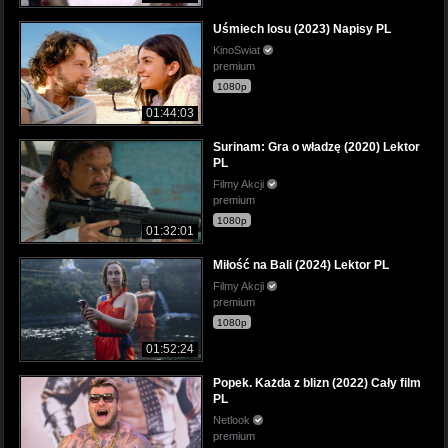
Uśmiech losu (2023) Napisy PL
KinoSwiat
premium
1080p
01:44:03
Surinam: Gra o władzę (2020) Lektor
PL
Filmy Akcji
premium
1080p
01:32:01
Miłość na Bali (2024) Lektor PL
Filmy Akcji
premium
1080p
01:52:24
Popek. Każda z blizn (2022) Cały film
PL
Netlook
premium