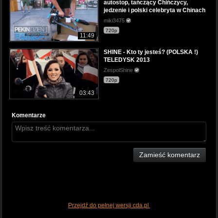
autostop, tańczący Chińczycy,
jedzenie i polski celebryta w Chinach
miki3475
720p
11:49
SHINE - Kto ty jesteś? (POLSKA !)
TELEDYSK 2013
ZespolShine
720p
03:43
Komentarze
Zamieść komentarz
Przejdź do pełnej wersji cda.pl