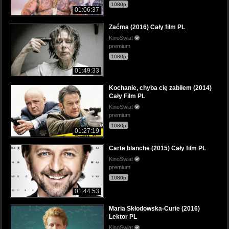
1080p
01:06:37
Zaćma (2016) Cały film PL
KinoSwiat
premium
1080p
01:49:33
Kochanie, chyba cię zabiłem (2014)
Cały Film PL
KinoSwiat
premium
1080p
01:27:19
Carte blanche (2015) Cały film PL
KinoSwiat
premium
1080p
01:44:53
Maria Skłodowska-Curie (2016)
Lektor PL
KinoSwiat