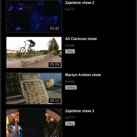
Zajebiste show 2
fux777
03:42
Ali Clarkson show
honda
720p
05:09
Martyn Ashton show
honda
1080p
06:12
Zajebiste show 3
fux777
720p
02:57