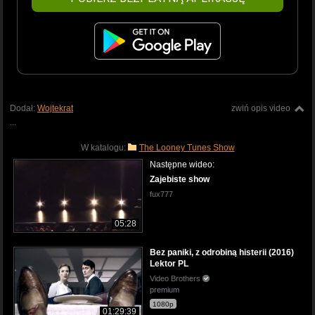
Dodał:
Wojtekrat
zwiń opis video
...
W katalogu:
The Looney Tunes Show
Następne wideo:
Zajebiste show
fux777
05:28
Bez paniki, z odrobiną histerii (2016)
Lektor PL
Video Brothers
premium
1080p
01:29:39