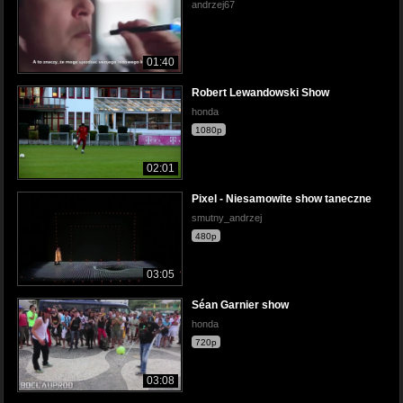
andrzej67
01:40
Robert Lewandowski Show
honda
1080p
02:01
Pixel - Niesamowite show taneczne
smutny_andrzej
480p
03:05
Séan Garnier show
honda
720p
03:08