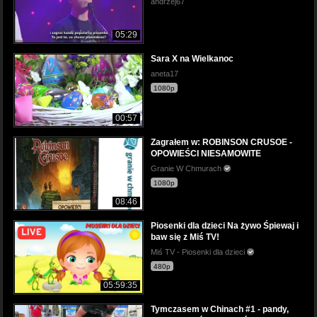
andrzej67
05:29
Sara X na Wielkanoc
aneta17
1080p
00:57
Zagrałem w: ROBINSON CRUSOE -
OPOWIEŚCI NIESAMOWITE
Granie W Chmurach
1080p
08:46
Piosenki dla dzieci Na żywo Śpiewaj i
baw się z Miś TV!
Miś TV - Piosenki dla dzieci
480p
05:59:35
Tymczasem w Chinach #1 - pandy,