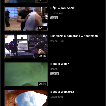
Bójki w Talk Show
Green_pal
480p
12:21
Eksplozja e-papierosa w spodniach
kacper1337
00:45
Best of Web 7
honda
1080p
06:44
Best of Web 2012
Dragon191