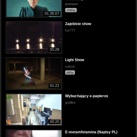
premium
1080p
01:36:07
Zajebiste show
fux777
05:28
Light Show
sulson
480p
01:22
Wybuchający e-papieros
godlike
00:20
E-metamfetamina (Napisy PL)