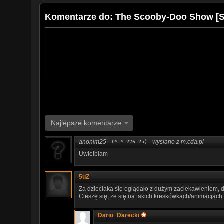
Komentarze do: The Scooby-Doo Show [
Najlepsze komentarze
anonim25
wysłano z m.cda.pl
(*.*.226.25)
Uwielbiam
5uZ
Za dzieciaka się oglądało z dużym zaciekawieniem, doz
Cieszę się, że się na takich kreskówkach/animacjac
Dario_Darecki