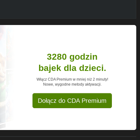
3280 godzin
bajek dla dzieci.
Włącz CDA Premium w mniej niż 2 minuty!
Nowe, wygodne metody aktywacji.
Dołącz do CDA Premium