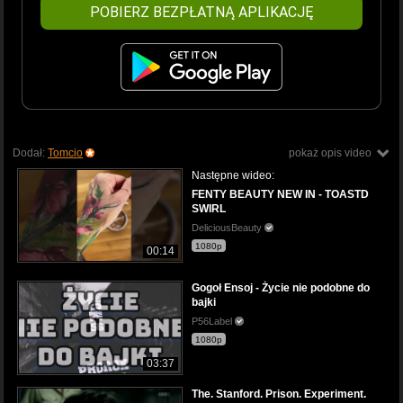
POBIERZ BEZPŁATNĄ APLIKACJĘ
Dodał:
Tomcio
pokaż opis video
Następne wideo:
FENTY BEAUTY NEW IN - TOASTD
SWIRL
DeliciousBeauty
1080p
00:14
Gogoł Ensoj - Życie nie podobne do
bajki
P56Label
1080p
03:37
The. Stanford. Prison. Experiment.