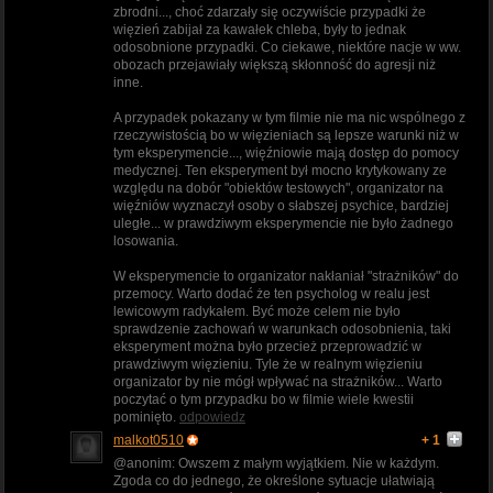
zbrodni..., choć zdarzały się oczywiście przypadki że
więzień zabijał za kawałek chleba, były to jednak
odosobnione przypadki. Co ciekawe, niektóre nacje w ww.
obozach przejawiały większą skłonność do agresji niż
inne.
A przypadek pokazany w tym filmie nie ma nic wspólnego z
rzeczywistością bo w więzieniach są lepsze warunki niż w
tym eksperymencie..., więźniowie mają dostęp do pomocy
medycznej. Ten eksperyment był mocno krytykowany ze
względu na dobór "obiektów testowych", organizator na
więźniów wyznaczył osoby o słabszej psychice, bardziej
uległe... w prawdziwym eksperymencie nie było żadnego
losowania.
W eksperymencie to organizator nakłaniał "strażników" do
przemocy. Warto dodać że ten psycholog w realu jest
lewicowym radykałem. Być może celem nie było
sprawdzenie zachowań w warunkach odosobnienia, taki
eksperyment można było przecież przeprowadzić w
prawdziwym więzieniu. Tyle że w realnym więzieniu
organizator by nie mógł wpływać na strażników... Warto
poczytać o tym przypadku bo w filmie wiele kwestii
pominięto.
odpowiedz
malkot0510
+ 1
@anonim: Owszem z małym wyjątkiem. Nie w każdym.
Zgoda co do jednego, że określone sytuacje ułatwiają