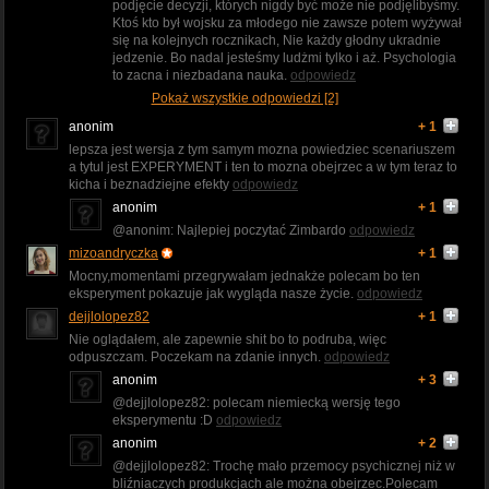
podjęcie decyzji, których nigdy być może nie podjęlibyśmy.
Ktoś kto był wojsku za młodego nie zawsze potem wyżywał
się na kolejnych rocznikach, Nie każdy głodny ukradnie
jedzenie. Bo nadal jesteśmy ludżmi tylko i aż. Psychologia
to zacna i niezbadana nauka.
odpowiedz
Pokaż wszystkie odpowiedzi [2]
anonim
+ 1
lepsza jest wersja z tym samym mozna powiedziec scenariuszem
a tytul jest EXPERYMENT i ten to mozna obejrzec a w tym teraz to
kicha i beznadziejne efekty
odpowiedz
anonim
+ 1
@anonim: Najlepiej poczytać Zimbardo
odpowiedz
mizoandryczka
+ 1
Mocny,momentami przegrywałam jednakże polecam bo ten
eksperyment pokazuje jak wygląda nasze życie.
odpowiedz
dejjlolopez82
+ 1
Nie oglądałem, ale zapewnie shit bo to podruba, więc
odpuszczam. Poczekam na zdanie innych.
odpowiedz
anonim
+ 3
@dejjlolopez82: polecam niemiecką wersję tego
eksperymentu :D
odpowiedz
anonim
+ 2
@dejjlolopez82: Trochę mało przemocy psychicznej niż w
bliźniaczych produkcjach ale można obejrzec.Polecam