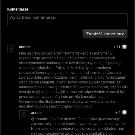
Komentarze
Zamieść komentarz
anonim
+ 11
Film jest rekonstrukcją tzw. "stanfordskiego eksperymentu
więziennego" jednego z najgłośniejszych i donośniejszych
eksperymentów naukowych w dziedzinie psychologii i patologii
więzi międzyludzkich. Pokazał, że w każdym normalnym
człowieku kryje się chęć dominowania nad innymi, budowania
swojego dobrostanu kosztem innych, z tendencją do "wyłączania"
współczucia i empatii. Innymi słowy, każdy zwykły człowiek jest
materiałem na oprawcę rodem z SS (wersja niemiecka) czy NKWD
(wersja rosyjska), należy tylko stworzyć odpowiednie warunki by
przemiana dawała profity i nie groziła konsekwencjami.
Generalnie film dla koneserów i osób wrażliwych, a nie dla
egoistów, dupków i psychopatów.
odpowiedz
anonim
+ 4
@anonim: Jesteś w błędzie. To nie sytuacja warunkuje
zachowania, to mentalność, uwarunkowania kulturowe itd.
Niemieckie obozy śmierci są najlepszym przykładem, nie
wszyscy więźniowie takich obozów uciekali się do