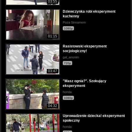
03:55
Dziewczynka robi eksperyment
kuchenny
Poza Streamem
1080p
01:15
Rasistowski eksperyment
socjologiczny!
gal_anonim
720p
03:47
"Masz ognia?". Szokujący
eksperyment
honda
1080p
04:32
Uprowadzenie dziecka! eksperyment
społeczny
honda