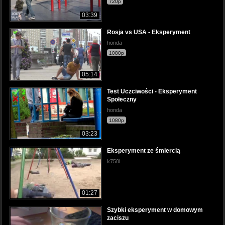
720p
03:39
Rosja vs USA - Eksperyment
honda
1080p
05:14
Test Uczciwości - Eksperyment
Społeczny
honda
1080p
03:23
Eksperyment ze śmiercią
k750i
01:27
Szybki eksperyment w domowym
zaciszu