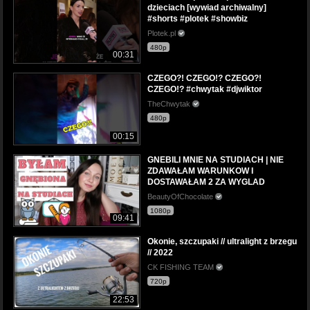
dzieciach [wywiad archiwalny]
#shorts #plotek #showbiz
Plotek.pl
480p
00:31
CZEGO?! CZEGO!? CZEGO?!
CZEGO!? #chwytak #djwiktor
TheChwytak
480p
00:15
GNEBILI MNIE NA STUDIACH | NIE
ZDAWAŁAM WARUNKOW I
DOSTAWAŁAM 2 ZA WYGLAD
BeautyOfChocolate
1080p
09:41
Okonie, szczupaki // ultralight z brzegu
// 2022
CK FISHING TEAM
720p
22:53