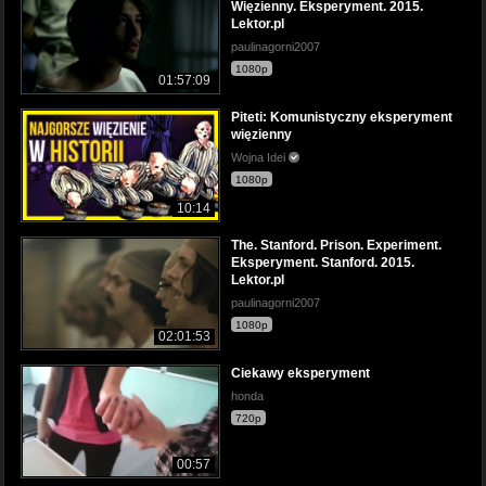
Więzienny. Eksperyment. 2015.
Lektor.pl
paulinagorni2007
1080p
01:57:09
Piteti: Komunistyczny eksperyment
więzienny
Wojna Idei
1080p
10:14
The. Stanford. Prison. Experiment.
Eksperyment. Stanford. 2015.
Lektor.pl
paulinagorni2007
1080p
02:01:53
Ciekawy eksperyment
honda
720p
00:57