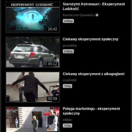
Starożytni Astronauci - Eksperyment
Ludzkość
Kosmiczne Opowieści
1080p
20:42
Ciekawy eksperyment społeczny
grzesiekp
1080p
05:12
Ciekawy eksperyment z alkogoglami
crash404
720p
00:59
Potęga marketingu - eksperyment
społeczny
w0jtas
720p