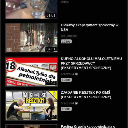
Villain
01:01
Ciekawy eksperyment społeczny w
USA
gal_anonim
1080p
04:31
KUPNO ALKOHOLU MAŁOLETNIEMU
PRZY SPRZEDAWCY
(EKSPERYMENT SPOŁECZNY)
brzoza24
1080p
08:04
ZJADANIE RESZTEK PO KIMŚ
(EKSPERYMENT SPOŁECZNY)
brzoza24
1080p
05:49
Paulina Krupińska opowiedziała o