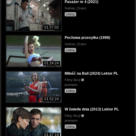
Pasażer nr 4 (2021)
Nathan_Drake
1080p
01:57:02
Pechowa przesyłka (1998)
Nathan_Drake
1080p
01:24:24
Miłość na Bali (2024) Lektor PL
Filmy Akcji
premium
1080p
01:52:24
W świetle dnia (2013) Lektor PL
Filmy Akcji
premium
1080p
01:47:19