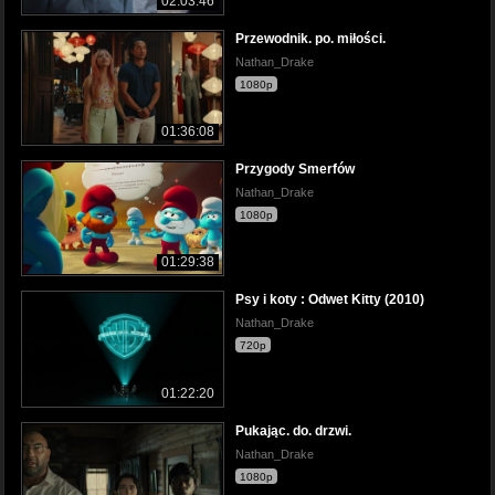
02:03:46
Przewodnik. po. miłości.
Nathan_Drake
1080p
01:36:08
Przygody Smerfów
Nathan_Drake
1080p
01:29:38
Psy i koty : Odwet Kitty (2010)
Nathan_Drake
720p
01:22:20
Pukając. do. drzwi.
Nathan_Drake
1080p