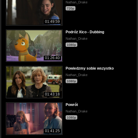
Nathan_Drake
720p
01:49:59
Podróż Xico - Dubbing
Nathan_Drake
1080p
01:26:40
Powiedzmy sobie wszystko
Nathan_Drake
1080p
01:43:18
Powrót
Nathan_Drake
1080p
01:41:25