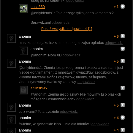
Biorę go na celownik.
odpowiedz
baca350
+ 1
@onlyfriends1: To dlaczego tylko jeden komentarz?
Sprawdzam!
odpowiedz
Pokaż wszystkie odpowiedzi [1]
anonim
+ 6
masakra po pijaku tez sie nie da tego szajsu ogladac
odpowiedz
anonim
@anonim: Nom XD
odpowiedz
anonim
+ 5
@onlyfriends1: Ziemia jest przeogromna i płaska a nad nami jest
nieboskłon/firmament, z mnóstwem gwiazd/gwiazdozbiorów, z
kilkoma tarczami słońc i księżyców, biedny, zaślepiony,
zindoktrynowany ćwoku systemowy.
odpowiedz
afilinski95
@anonim: Ziemia jest płaska? Nie mówimy tu o płaskich
mózgach i osobowościach?
odpowiedz
anonim
+ 5
co z wami? To arcydzieło
odpowiedz
anonim
+ 4
świetne, wizjonerskie kino ... nie dla idiotów !
odpowiedz
anonim
+ 4