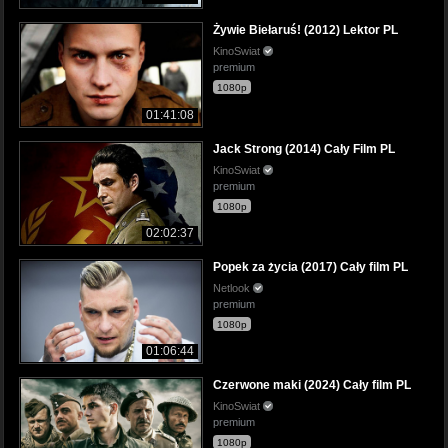
Żywie Biełaruś! (2012) Lektor PL
KinoSwiat
premium
1080p
01:41:08
Jack Strong (2014) Cały Film PL
KinoSwiat
premium
1080p
02:02:37
Popek za życia (2017) Cały film PL
Netlook
premium
1080p
01:06:44
Czerwone maki (2024) Cały film PL
KinoSwiat
premium
1080p