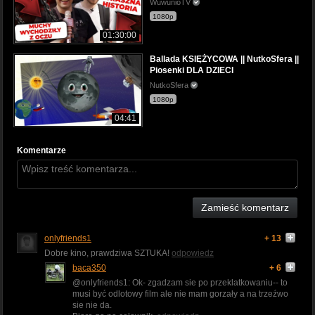
WuwunioTV
1080p
01:30:00
Ballada KSIĘŻYCOWA || NutkoSfera ||
Piosenki DLA DZIECI
NutkoSfera
1080p
04:41
Komentarze
Zamieść komentarz
onlyfriends1
+ 13
Dobre kino, prawdziwa SZTUKA!
odpowiedz
baca350
+ 6
@onlyfriends1: Ok- zgadzam sie po przeklatkowaniu-- to
musi być odlotowy film ale nie mam gorzały a na trzeźwo
sie nie da.