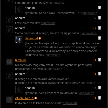
Oglądnołem to na trzeźwo
odpowiedz
anonim
@anonim: Serio? Wow... Niesamowite... XD
odpowiedz
anonim
+ 2
Uwielbiam ten film!
odpowiedz
anonim
+ 2
Sama nie wiem dlaczego, ale film mi się podobał :)
odpowiedz
Baragund
@anonim: Najlepsze filmy czesto maja taki odbior, ze sie
czuje, ze sa dobre ale nie wiadomo do konca dla czego.
Czasem potrzeba kilku lat zeby sie dowiedziec, czasem
kilkudziesieciu.
odpowiedz
pin9270
+ 1
Niesamowity magiczny świat. Ten film wychodzi poza ramy
przeciętnego człowieka.
odpowiedz
anonim
+ 1
dlaczego nie ma zakazu komentowania?
dlaczego nie ma zakazu wyświetlania tego filmu?
odpowiedz
anonim
+ 5
@anonim: A co z zakazem zakazywania?
odpowiedz
ADAMOWATY
+ 1
faktycznie na to trzeba złapać klimat
odpowiedz