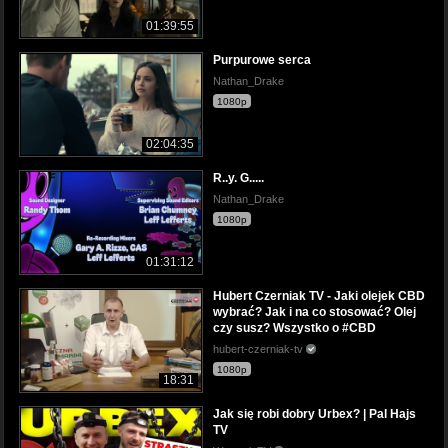
01:39:55
Purpurowe serca
Nathan_Drake
1080p
02:04:35
R..y. G.....
Nathan_Drake
1080p
01:31:12
Hubert Czerniak TV - Jaki olejek CBD
wybrać? Jak i na co stosować? Olej
czy susz? Wszystko o #CBD
hubert-czerniak-tv
1080p
18:31
Jak się robi dobry Urbex? | Pal Hajs
TV