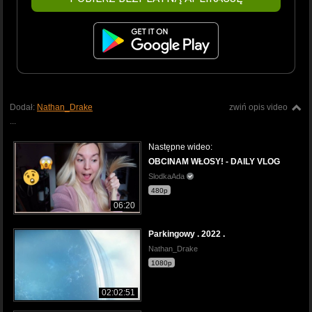
Dodał:
Nathan_Drake
zwiń opis video
...
Następne wideo:
OBCINAM WŁOSY! - DAILY VLOG
SlodkaAda
480p
06:20
Parkingowy . 2022 .
Nathan_Drake
1080p
02:02:51