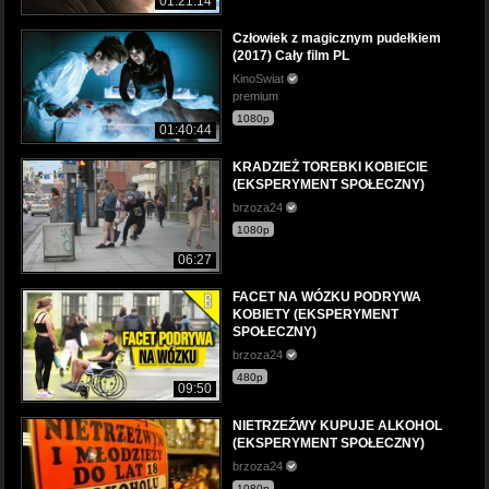
01:21:14
Człowiek z magicznym pudełkiem
(2017) Cały film PL
KinoSwiat
premium
1080p
01:40:44
KRADZIEŻ TOREBKI KOBIECIE
(EKSPERYMENT SPOŁECZNY)
brzoza24
1080p
06:27
FACET NA WÓZKU PODRYWA
KOBIETY (EKSPERYMENT
SPOŁECZNY)
brzoza24
480p
09:50
NIETRZEŹWY KUPUJE ALKOHOL
(EKSPERYMENT SPOŁECZNY)
brzoza24
1080p