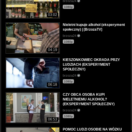
brzoza24
1080p
03:02
Nieletni kupuje alkohol (eksperyment
społeczny) | [BrzozaTV]
brzoza24
1080p
04:19
KIESZONKOWIEC OKRADA PRZY
LUDZIACH (EKSPERYMENT
SPOŁECZNY)
brzoza24
1080p
06:18
CZY OBCA OSOBA KUPI
NIELETNIEMU ALKOHOL?
(EKSPERYMENT SPOŁECZNY)
brzoza24
1080p
06:53
POMOC LUDZI OSOBIE NA WÓZKU