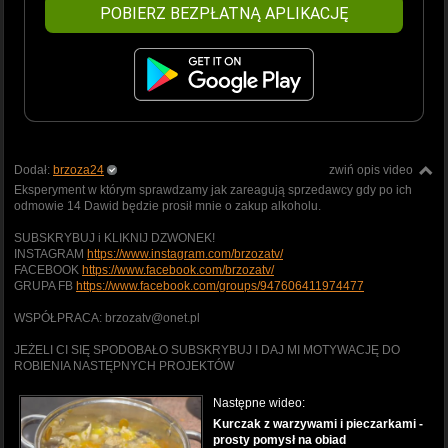
POBIERZ BEZPŁATNĄ APLIKACJĘ
Dodał:
brzoza24
zwiń opis video
Eksperyment w którym sprawdzamy jak zareagują sprzedawcy gdy po ich
odmowie 14 Dawid będzie prosił mnie o zakup alkoholu.
SUBSKRYBUJ i KLIKNIJ DZWONEK!
INSTAGRAM
https://www.instagram.com/brzozatv/
FACEBOOK
https://www.facebook.com/brzozatv/
GRUPA FB
https://www.facebook.com/groups/947606411974477
WSPÓŁPRACA: brzozatv@onet.pl
JEŻELI CI SIĘ SPODOBAŁO SUBSKRYBUJ I DAJ MI MOTYWACJĘ DO
ROBIENIA NASTĘPNYCH PROJEKTÓW
Następne wideo:
Kurczak z warzywami i pieczarkami -
prosty pomysł na obiad