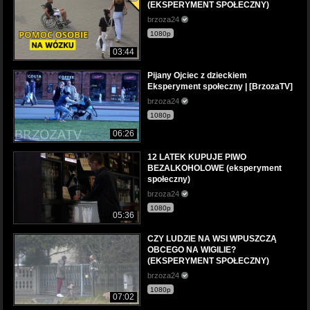
(EKSPERYMENT SPOŁECZNY)
brzoza24
1080p
03:44
Pijany Ojciec z dzieckiem
Eksperyment społeczny | [BrzozaTV]
brzoza24
1080p
06:26
12 LATEK KUPUJE PIWO
BEZALKOHOLOWE (eksperyment
społeczny)
brzoza24
1080p
05:36
CZY LUDZIE NA WSI WPUSZCZĄ
OBCEGO NA WIGILIE?
(EKSPERYMENT SPOŁECZNY)
brzoza24
1080p
07:02