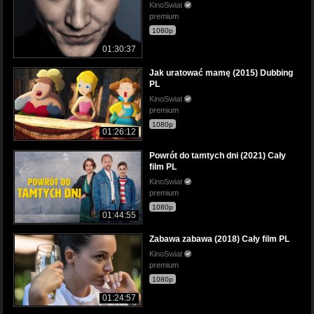
KinoSwiat
premium
1080p
01:30:37
Jak uratować mamę (2015) Dubbing
PL
KinoSwiat
premium
1080p
01:26:12
Powrót do tamtych dni (2021) Cały
film PL
KinoSwiat
premium
1080p
01:44:55
Zabawa zabawa (2018) Cały film PL
KinoSwiat
premium
1080p
01:24:57