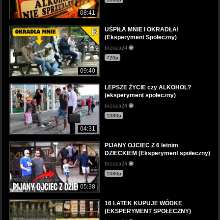
08:41
UŚPIŁA MNIE I OKRADŁA!
(Eksperyment Społeczny)
brzoza24
720p
09:40
LEPSZE ŻYCIE czy ALKOHOL?
(eksperyment społeczny)
brzoza24
1080p
04:31
PIJANY OJCIEC Z 6 letnim
DZIECKIEM (Eksperyment społeczny)
brzoza24
1080p
05:38
16 LATEK KUPUJE WÓDKĘ
(EKSPERYMENT SPOŁECZNY)