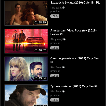
Szczęście świata (2016) Cały film PL
KinoSwiat
premium
1080p
01:38:19
Amsterdam Vice: Początek (2019)
Lektor PL
Filmy Akcji
premium
1080p
01:46:02
Ciemno, prawie noc (2019) Cały film
PL
KinoSwiat
premium
1080p
01:49:04
Żyć nie umierać (2015) Cały film PL
KinoSwiat
premium
1080p