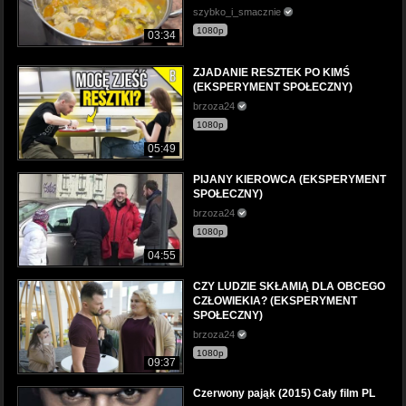
szybko_i_smacznie
1080p
03:34
ZJADANIE RESZTEK PO KIMŚ
(EKSPERYMENT SPOŁECZNY)
brzoza24
1080p
05:49
PIJANY KIEROWCA (EKSPERYMENT
SPOŁECZNY)
brzoza24
1080p
04:55
CZY LUDZIE SKŁAMIĄ DLA OBCEGO
CZŁOWIEKIA? (EKSPERYMENT
SPOŁECZNY)
brzoza24
1080p
09:37
Czerwony pająk (2015) Cały film PL