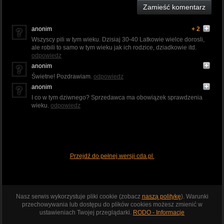
Zamieść komentarz
anonim
+ 2
Wszyscy pili w tym wieku. Dzisiaj 30-40 Latkowie wielce dorosli,
ale robili to samo w tym wieku jak ich rodzice, dziadkowie itd.
odpowiedz
anonim
Świetne! Pozdrawiam.
odpowiedz
anonim
I co w tym dziwnego? Sprzedawca ma obowiązek sprawdzenia
wieku.
odpowiedz
Przejdź do pełnej wersji cda.pl
Nasz serwis wykorzystuje pliki cookie (zobacz
naszą politykę
). Warunki
przechowywania lub dostępu do plików cookies możesz zmienić w
ustawieniach Twojej przeglądarki.
RODO - Informacje