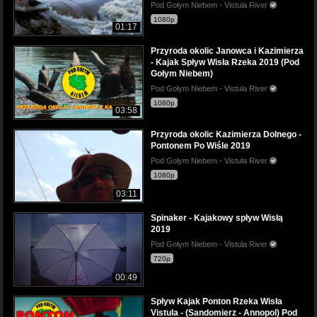
Pod Gołym Niebem - Vistula River
1080p
01:17
Przyroda okolic Janowca i Kazimierza
- Kajak Spływ Wisła Rzeka 2019 (Pod
Gołym Niebem)
Pod Gołym Niebem - Vistula River
1080p
03:58
Przyroda okolic Kazimierza Dolnego -
Pontonem Po Wiśle 2019
Pod Gołym Niebem - Vistula River
1080p
03:11
Spinaker - Kajakowy spływ Wisłą
2019
Pod Gołym Niebem - Vistula River
720p
00:49
Spływ Kajak Ponton Rzeka Wisła
Vistula - (Sandomierz - Annopol) Pod