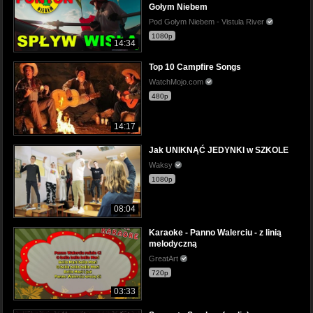
Gołym Niebem
Pod Gołym Niebem - Vistula River
1080p
14:34
Top 10 Campfire Songs
WatchMojo.com
480p
14:17
Jak UNIKNĄĆ JEDYNKI w SZKOLE
Waksy
1080p
08:04
Karaoke - Panno Walerciu - z linią
melodyczną
GreatArt
720p
03:33