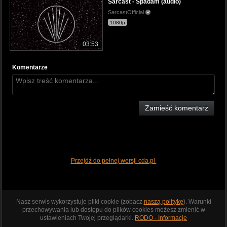
Sarcast - Spadam (audio)
SarcastOfficial
1080p
03:53
Komentarze
Zamieść komentarz
Przejdź do pełnej wersji cda.pl
Nasz serwis wykorzystuje pliki cookie (zobacz
naszą politykę
). Warunki
przechowywania lub dostępu do plików cookies możesz zmienić w
ustawieniach Twojej przeglądarki.
RODO - Informacje