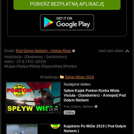
POBIERZ BEZPŁATNĄ APLIKACJĘ
Dodał:
Pod Gołym Niebem - Vistula River
zwiń opis video
lokalizacja - (Opatowiec - Sandomierz)
video - J.P & T.P.O. (2019)
#Kajak #Spływ #Wisła #SpływWisłą #Ponton
W katalogu:
Spływ Wisłą 2019
Następne wideo:
Spływ Kajak Ponton Rzeka Wisła
Vistula - (Sandomierz - Annopol) Pod
Gołym Niebem
Pod_Golym_Niebem
14:34
1080p
Kajakiem Po Wiśle 2019 ( Pod Gołym
Niebem )