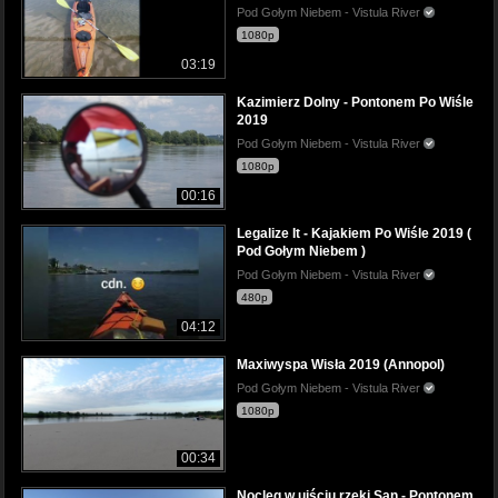
Pod Gołym Niebem - Vistula River
1080p
03:19
Kazimierz Dolny - Pontonem Po Wiśle
2019
Pod Gołym Niebem - Vistula River
1080p
00:16
Legalize It - Kajakiem Po Wiśle 2019 (
Pod Gołym Niebem )
Pod Gołym Niebem - Vistula River
480p
04:12
Maxiwyspa Wisła 2019 (Annopol)
Pod Gołym Niebem - Vistula River
1080p
00:34
Nocleg w ujściu rzeki San - Pontonem