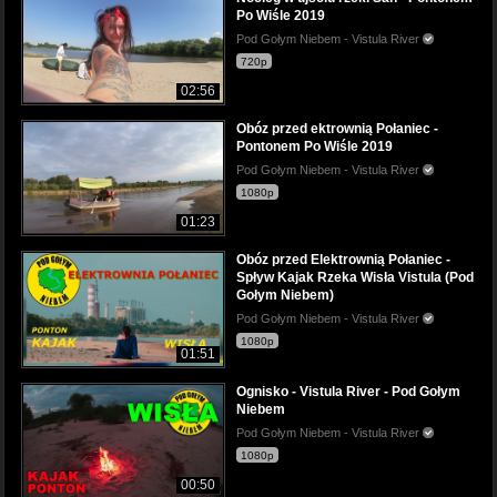
Po Wiśle 2019
Pod Gołym Niebem - Vistula River
720p
02:56
Obóz przed ektrownią Połaniec -
Pontonem Po Wiśle 2019
Pod Gołym Niebem - Vistula River
1080p
01:23
Obóz przed Elektrownią Połaniec -
Spływ Kajak Rzeka Wisła Vistula (Pod
Gołym Niebem)
Pod Gołym Niebem - Vistula River
1080p
01:51
Ognisko - Vistula River - Pod Gołym
Niebem
Pod Gołym Niebem - Vistula River
1080p
00:50