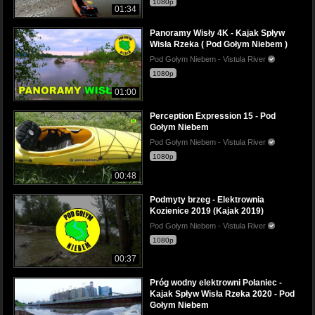
1080p
01:34
Panoramy Wisły 4K - Kajak Spływ
Wisła Rzeka ( Pod Gołym Niebem )
Pod Gołym Niebem - Vistula River
1080p
01:00
Perception Expression 15 - Pod
Gołym Niebem
Pod Gołym Niebem - Vistula River
1080p
00:48
Podmyty brzeg - Elektrownia
Kozienice 2019 (Kajak 2019)
Pod Gołym Niebem - Vistula River
1080p
00:37
Próg wodny elektrowni Połaniec -
Kajak Spływ Wisła Rzeka 2020 - Pod
Gołym Niebem