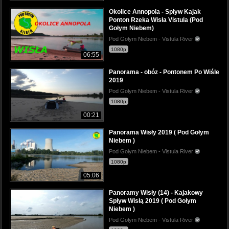
Okolice Annopola - Spływ Kajak
Ponton Rzeka Wisła Vistula (Pod
Gołym Niebem)
Pod Gołym Niebem - Vistula River
1080p
06:55
Panorama - obóz - Pontonem Po Wiśle
2019
Pod Gołym Niebem - Vistula River
1080p
00:21
Panorama Wisły 2019 ( Pod Gołym
Niebem )
Pod Gołym Niebem - Vistula River
1080p
05:06
Panoramy Wisły (14) - Kajakowy
Spływ Wisłą 2019 ( Pod Gołym
Niebem )
Pod Gołym Niebem - Vistula River