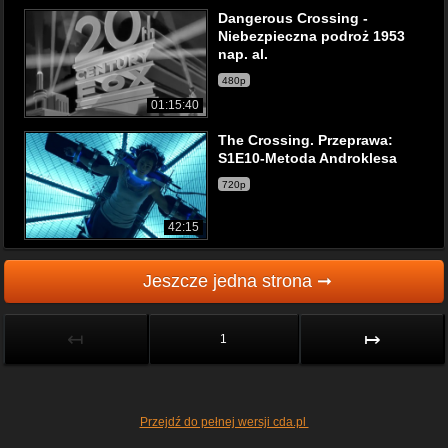
Dangerous Crossing -
Niebezpieczna podroż 1953
nap. al.
480p
01:15:40
The Crossing. Przeprawa:
S1E10-Metoda Androklesa
720p
42:15
Jeszcze jedna strona ➞
↤
↦
1
Przejdź do pełnej wersji cda.pl