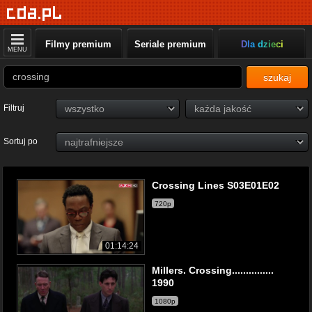
Filmy premium
Seriale premium
Dla dzieci
MENU
szukaj
Filtruj
Sortuj po
Crossing Lines S03E01E02
720p
01:14:24
Millers. Crossing...............
1990
1080p