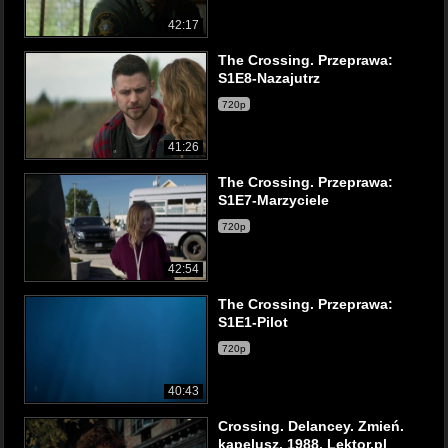
42:17
The Crossing. Przeprawa:
S1E8-Nazajutrz
720p
41:26
The Crossing. Przeprawa:
S1E7-Marzyciele
720p
42:54
The Crossing. Przeprawa:
S1E1-Pilot
720p
40:43
Crossing. Delancey. Zmień.
kapelusz. 1988. Lektor.pl