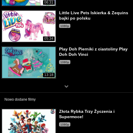
06:31
Little Live Pets Iskierka & Zequins
bajki po polsku
1080p
05:34
Play Doh Pierniki z ciastoliny Play
Doh Doh Vinci
1080p
13:18
Nowo dodane filmy
Złota Rybka Trzy Życzenia i
Supermoce!
1080p