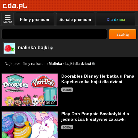
Filmy premium
Seriale premium
Dla dzieci
MENU
szukaj
malinka-bajki
Najlepsze filmy na kanale
Malinka • bajki dla dzieci
Doorables Disney Herbatka u Pana
Kapelusznika bajki dla dzieci
1080p
09:00
Play Doh Poopsie Smakołyki dla
jednorożca kreatywne zabawki
1080p