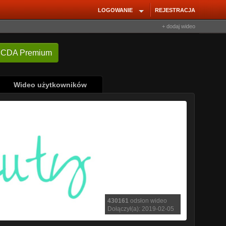
LOGOWANIE
REJESTRACJA
+ dodaj wideo
Wideo użytkowników
430161
odsłon wideo
Dołączył(a): 2019-02-05