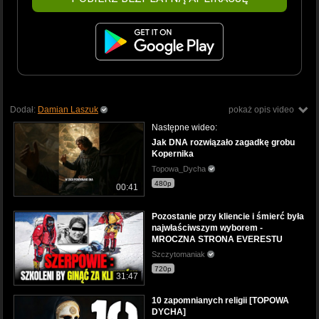
Dodał:
Damian Laszuk
pokaż opis video
Następne wideo:
Jak DNA rozwiązało zagadkę grobu
Kopernika
Topowa_Dycha
480p
00:41
Pozostanie przy kliencie i śmierć była
najwłaściwszym wyborem -
MROCZNA STRONA EVERESTU
Szczytomaniak
720p
31:47
10 zapomnianych religii [TOPOWA
DYCHA]