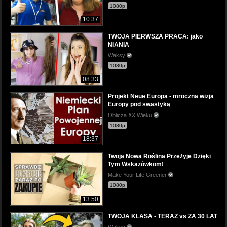
1080p
10:37
TWOJA PIERWSZA PRACA: jako
NIANIA
Waksy
1080p
08:33
Projekt Neue Europa - mroczna wizja
Europy pod swastyką
Oblicza XX Wieku
1080p
18:37
Twoja Nowa Roślina Przeżyje Dzięki
Tym Wskazówkom!
Make Your Life Greener
1080p
13:50
TWOJA KLASA - TERAZ vs ZA 30 LAT
Waksy