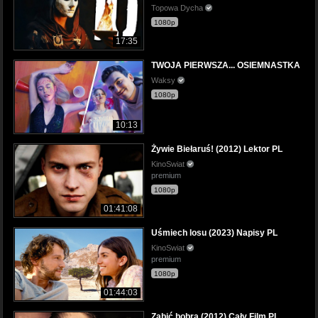
Topowa Dycha
1080p
17:35
TWOJA PIERWSZA... OSIEMNASTKA
Waksy
1080p
10:13
Żywie Biełaruś! (2012) Lektor PL
KinoSwiat
premium
1080p
01:41:08
Uśmiech losu (2023) Napisy PL
KinoSwiat
premium
1080p
01:44:03
Zabić bobra (2012) Cały Film PL