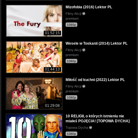
Mizofobia (2016) Lektor PL
Filmy Akcji
premium
1080p
01:52:15
Wesele w Toskanii (2014) Lektor PL
Filmy Akcji
premium
1080p
01:44:13
Miłość od kuchni (2022) Lektor PL
Filmy Akcji
premium
1080p
01:29:08
10 RELIGII, o których istnieniu nie
miałeś POJĘCIA! [TOPOWA DYCHA]
Topowa Dycha
1080p