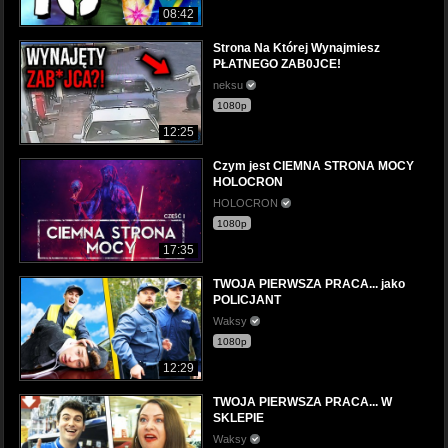
08:42
Strona Na Której Wynajmiesz
PŁATNEGO ZAB0JCE!
neksu
1080p
12:25
Czym jest CIEMNA STRONA MOCY
HOLOCRON
HOLOCRON
1080p
17:35
TWOJA PIERWSZA PRACA... jako
POLICJANT
Waksy
1080p
12:29
TWOJA PIERWSZA PRACA... W
SKLEPIE
Waksy