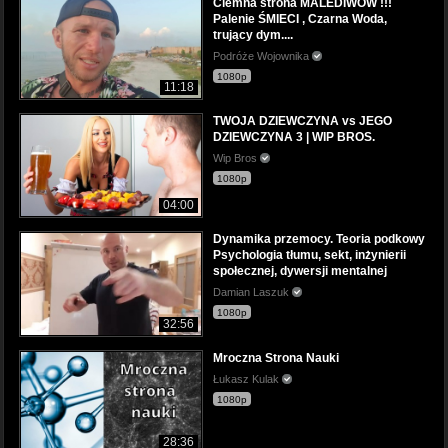
Ciemna strona MALEDIWÓW !!!
Palenie ŚMIECI , Czarna Woda,
trujący dym....
Podróże Wojownika
1080p
11:18
TWOJA DZIEWCZYNA vs JEGO
DZIEWCZYNA 3 | WIP BROS.
Wip Bros
1080p
04:00
Dynamika przemocy. Teoria podkowy
Psychologia tłumu, sekt, inżynierii
społecznej, dywersji mentalnej
Damian Laszuk
1080p
32:56
Mroczna Strona Nauki
Łukasz Kulak
1080p
28:36