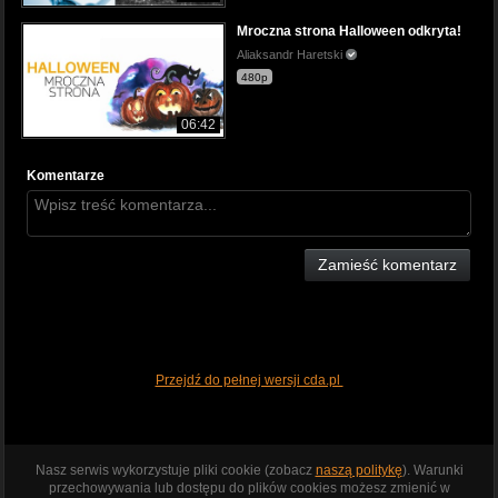
Mroczna strona Halloween odkryta!
Aliaksandr Haretski
480p
06:42
Komentarze
Zamieść komentarz
Przejdź do pełnej wersji cda.pl
Nasz serwis wykorzystuje pliki cookie (zobacz
naszą politykę
). Warunki
przechowywania lub dostępu do plików cookies możesz zmienić w