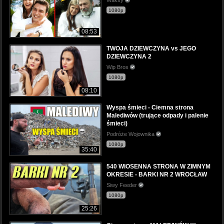
1080p
08:53
TWOJA DZIEWCZYNA vs JEGO
DZIEWCZYNA 2
Wip Bros
1080p
08:10
Wyspa śmieci - Ciemna strona
Malediwów (trujące odpady i palenie
śmieci)
Podróże Wojownika
1080p
35:40
540 WIOSENNA STRONA W ZIMNYM
OKRESIE - BARKI NR 2 WROCŁAW
Siwy Feeder
1080p
25:26