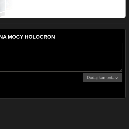
GLHvEu1HeolX9hvrn1gV5ko2
ZGLG79BQd3t8GEloS9drQwQO4
1998):
LFjutvWnf0seRrnLJ_u2E09
TRONA MOCY HOLOCRON
ZGLEF6rN4gTXC3RCQhQy6Q146
o5OWM9w4xrA0YLjX9H69_
ZGLHWw0SXvpamPrVg2rEaMk7D
Dodaj komentarz