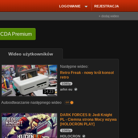
LOGOWANIE
REJESTRACJA
+ dodaj wideo
 CDA Premium
Wideo użytkowników
Następne wideo:
Retro Freak - nowy król konsol
retro
1080p
arhn eu
14:23
Autoodtwarzanie następnego wideo
on
DARK FORCES II: Jedi Knight
PL - Ciemna strona Mocy wzywa
[HOLOCRON PLAY]
1080p
HOLOCRON