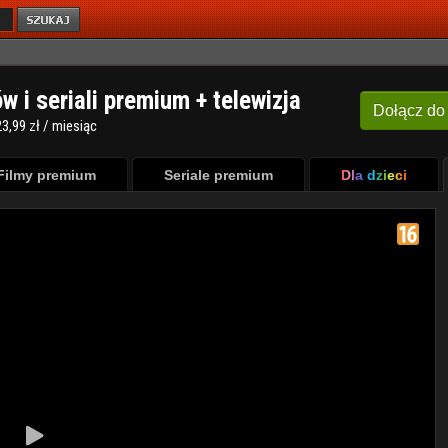
ów i seriali premium + telewizja
Dołącz
do
3,99 zł / miesiąc
Filmy premium
Seriale premium
Dla dzieci