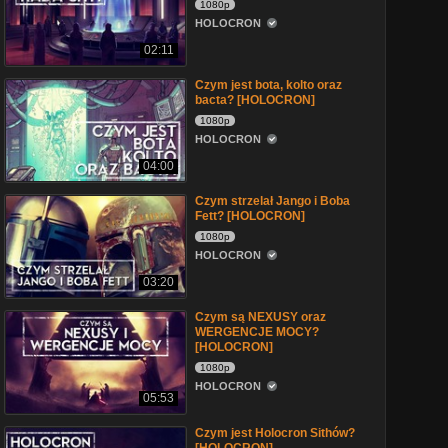
1080p
HOLOCRON
02:11
Czym jest bota, kolto oraz
bacta? [HOLOCRON]
1080p
HOLOCRON
04:00
Czym strzelał Jango i Boba
Fett? [HOLOCRON]
1080p
HOLOCRON
03:20
Czym są NEXUSY oraz
WERGENCJE MOCY?
[HOLOCRON]
1080p
HOLOCRON
05:53
Czym jest Holocron Sithów?