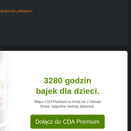
://patronite.pl/dakann
6
ann_baranski
yt
ideos
niom z świata Gwiezdnych Wojen
eżeli jesteś fanem lub zaczynasz
u coś dla siebie!
3280 godzin
owiadam na pytania od widzów związane
bajek dla dzieci.
kiem z tej serii.
 świata Star Wars. Każdą grę postaram
Włącz CDA Premium w mniej niż 2 minuty!
Nowe, wygodne metody aktywacji.
Dołącz do CDA Premium
ZGLFMKM2czYVn_Oc3LMqKvQ5z