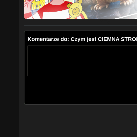
PLAYLISTA JEDI KNIGHT: JEDI ACADEMY (2003):
https://www.youtube.com/playlist?listPL8zmG5pLZ
PLAYLISTA JEDI KNIGHT II: JEDI OUTCAST (2002):
https://www.youtube.com/playlist?listPL8zmG5pL
PLAYLISTA JEDI KNIGHT: MYSTERIES OF THE SITH (
https://www.youtube.com/playlist?listPL8zmG5pLZG
Komentarze do: Czym jest CIEMNA S
PLAYLISTA JEDI KNIGHT(1997):
https://www.youtube.com/playlist?listPL8zmG5pL
PLAYLISTA SHADOWS OF THE EMPIRE (1996):
https://youtube.com/playlist?listPL8zmG5pLZGLG
PLAYLISTA DARKFORCES (1995):
https://www.youtube.com/playlist?listPL8zmG5pL