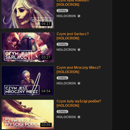
Czym była Abeloth?
[HOLOCRON]
1080p
HOLOCRON
04:17
Czym jest Sarlacc?
[HOLOCRON]
1080p
HOLOCRON
03:27
Czym jest Mroczny Miecz?
[HOLOCRON]
1080p
HOLOCRON
04:54
Czym były wyścigi podów?
[HOLOCRON]
1080p
HOLOCRON
03:55