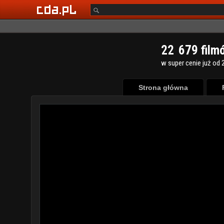
2
2
6
7
9
film
w super cenie już od 2
Strona główna