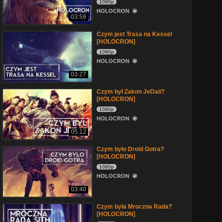
1080p
HOLOCRON
03:59
Czym jest Trasa na Kessel
[HOLOCRON]
1080p
HOLOCRON
03:27
Czym był Zakon JeDaii?
[HOLOCRON]
1080p
HOLOCRON
05:12
Czym było Droid Gotra?
[HOLOCRON]
1080p
HOLOCRON
03:40
Czym była Mroczna Rada?
[HOLOCRON]