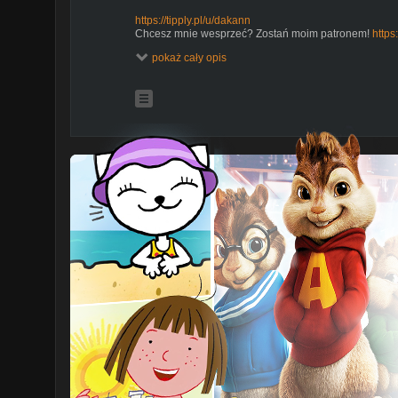
https://tipply.pl/u/dakann
Chcesz mnie wesprzeć? Zostań moim patronem!
https
Oficjalny sklep z gadżetami!
http://tinyurl.com/yb957do
pokaż cały opis
Podobało się? Zostaw łapkę w górze!
Chcesz więcej? Daj suba!
http://goo.gl/DTg97r
Zajrzyj na mój FanPage:
http://facebook.com/dakann
Zlookaj instagram:
http://instagram.com/grzegorz_dak
HOLOCRON w formie AUDIO
http://anchor.fm/holocron
Kontakt lub współpraca: dakannbiznes@gmail.com
Discord:
http://discord.gg/vQAhvVP
Animacja intro:
https://www.instagram.com/cgimati/
Muzyka intro:
https://www.youtube.com/c/APvJMusic/v
//HOLOCRON// to seria poświęcona różnym zagadnie
Expanded Universe, zarówno z Legend jak i Kanonu. J
przygodę z kultowym uniwersum, na pewno znajdziesz t
//HOLOCRON EXTRA// to dodatkowa seria w której op
z światem Gwiezdnych Wojen!
Jeżeli masz jakieś pytanie - zadaj je pod ostatnim odcin
//HOLOCRON PLAY// to moje zmagania z retro grami z
się przejść do końca razem z Wami.
Wszystkie odcinki znajdziesz tutaj:
PLAYLISTA THE FORCE UNLEASHED (2008):
https://www.youtube.com/playlist?listPL8zmG5pL