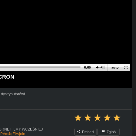
0:00
auto
OCRON
 dystrybutorów!
BRNE FILMY WCZEŚNIEJ
Embed
Zgłoś
gPVm4qElA/join