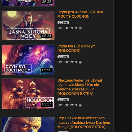
36:33
Czym jest JASNA STRONA
MOCY HOLOCRON
1080p
HOLOCRON
08:34
Czym był Duch Mocy?
[HOLOCRON]
1080p
HOLOCRON
05:50
Dlaczego Vader nie używał
błyskawic Mocy? Kto nie
wykonał Rozkazu 66?
[HOLOCRON EXTRA]
1080p
03:27
HOLOCRON
Czy Chewie miał dzieci? Kto
nauczył Anakina bycia Duchem
Mocy? [HOLOCRON EXTRA]