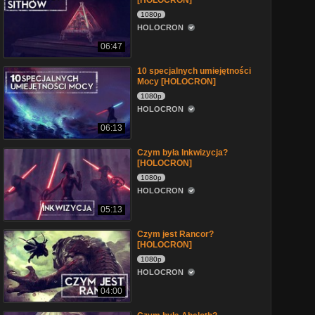
[HOLOCRON]
1080p
HOLOCRON
06:47
10 specjalnych umiejętności
Mocy [HOLOCRON]
1080p
HOLOCRON
06:13
Czym była Inkwizycja?
[HOLOCRON]
1080p
HOLOCRON
05:13
Czym jest Rancor?
[HOLOCRON]
1080p
HOLOCRON
04:00