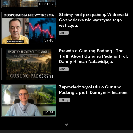
01:31:57
Stoimy nad przepaścią. Witkowski:
Gospodarka nie wytrzyma tego
wstrząsu.
480p
57:48
Prawda o Gunung Padang | The
Truth About Gunung Padang Prof.
Danny Hilman Natawidjaja.
480p
01:08:31
Zapowiedź wywiadu o Gunung
Padang z prof. Dannym Hilmanem.
1080p
10:26