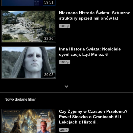
59:51
Nieznana Historia Świata: Sztuczne
struktury sprzed milionów lat
1080p
32:26
Inna Historia Świata: Nosiciele
cywilizacji, Ląd Mu cz. 6
1080p
39:03
Nowo dodane filmy
Czy Żyjemy w Czasach Przełomu?
Paweł Sieczko o Granicach AI i
Lekcjach z Historii.
480p