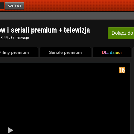
ów i seriali premium + telewizja
Dołącz
do
3,99 zł / miesiąc
Filmy premium
Seriale premium
Dla dzieci