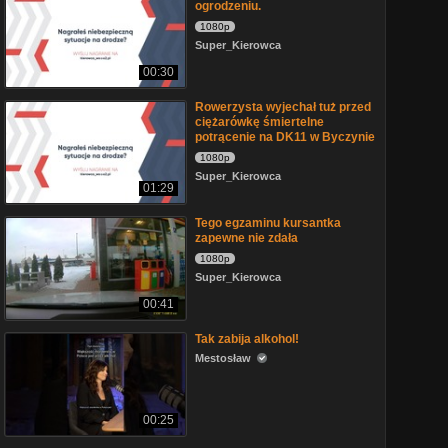
ogrodzeniu.
1080p
Super_Kierowca
00:30
Rowerzysta wyjechał tuż przed
ciężarówkę śmiertelne
potrącenie na DK11 w Byczynie
1080p
Super_Kierowca
01:29
Tego egzaminu kursantka
zapewne nie zdała
1080p
Super_Kierowca
00:41
Tak zabija alkohol!
Mestosław
00:25