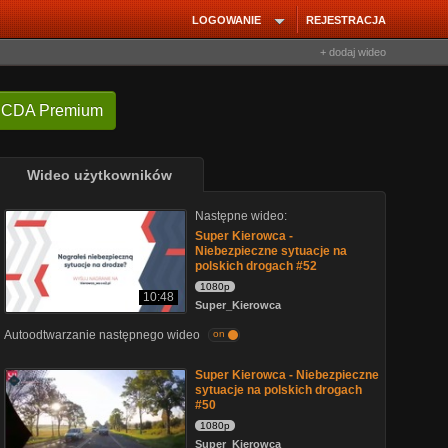
LOGOWANIE
REJESTRACJA
+ dodaj wideo
 CDA Premium
Wideo użytkowników
Następne wideo:
Super Kierowca -
Niebezpieczne sytuacje na
polskich drogach #52
1080p
10:48
Super_Kierowca
Autoodtwarzanie następnego wideo
on
Super Kierowca - Niebezpieczne
sytuacje na polskich drogach
#50
1080p
Super_Kierowca