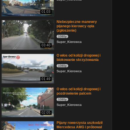
01:03
Niebezpieczne manewry
pijanego kierowcy opla
(zgłoszenie)
1080p
Super_Kierowca
03:40
O włos od kolizji drogowej i
blokowanie skrzyżowania
1080p
Super_Kierowca
01:49
O włos od kolizji drogowej i
pozdrowienie palcem
1080p
Super_Kierowca
02:05
Pijany rowerzysta uszkodził
Mercedesa AMG i próbował