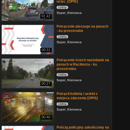
uciec. [OPIS]
1080p
Super_Kierowca
01:42
Potrącenie pieszego na pasach
- ku przestrodze
1080p
Super_Kierowca
00:31
Potrącenie trzech nastolatek na
pasach w Raciborzu - ku
przestrodze
1080p
Super_Kierowca
00:27
Potrącił kobietę i uciekł z
miejsca zdarzenia [OPIS]
1080p
Super_Kierowca
00:40
Pościg policyjny zakończony na