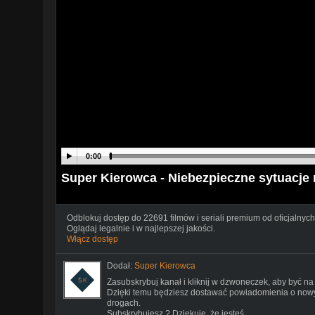
0:00
Super Kierowca - Niebezpieczne sytuacje 
Odblokuj dostęp do 22691 filmów i seriali premium od oficjalnych
Oglądaj legalnie i w najlepszej jakości.
Włącz dostęp
Dodał:
Super Kierowca
Zasubskrybuj kanał i kliknij w dzwoneczek, aby być na
Dzięki temu będziesz dostawać powiadomienia o nowy
drogach.
Subskrybujesz ? Dziękuję, że jesteś