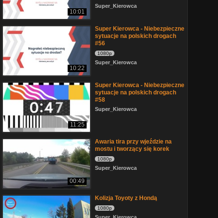
Super_Kierowca
10:01
Super Kierowca - Niebezpieczne
sytuacje na polskich drogach
#56
1080p
Super_Kierowca
10:22
Super Kierowca - Niebezpieczne
sytuacje na polskich drogach
#58
Super_Kierowca
11:25
Awaria tira przy wjeździe na
mostu i tworzący się korek
1080p
Super_Kierowca
00:49
Kolizja Toyoty z Hondą
1080p
Super_Kierowca