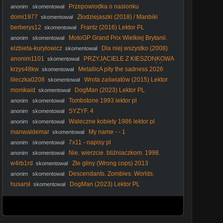
Przepowiodka o nasionku
anonim
skomentował
domi1977
Złodziejaszki (2018) / Manbiki
skomentował
Kazoku
berberys12
Frantz (2016) Lektor PL
skomentował
MotoGP Grand Prix Wielkiej Brytanii.
anonim
skomentował
SPRINT Polski komentarz 2026-08-08 16-45-26
elzbieta-kurylowicz
Dla niej wszystko (2008)
skomentował
Lektor PL
anonim1101
PRZYJACIELE Z KIESZONKOWA
skomentował
| SEZON 2 | ODCINEK 26 | POWRÓT DO DOMU CZĘŚĆ 2 |
krzys48kw
MetallicA pity the sadness 2026
skomentował
SERIAL ANIMOWANY
Radom Pionki Chorzów Warsaw Mars Venus fake yeah
lileczka0208
Wrota zaświatów (2015) Lektor
skomentował
tuning room 72s HIT
PL
monikaid
DogMan (2023) Lektor PL
skomentował
Tombstone 1993 lektor pl
anonim
skomentował
SYZYF. 4
anonim
skomentował
Waleczne kobiety 1986 lektor pl
anonim
skomentował
manwaldemar
My name - - 1
skomentował
7x11 - napisy pl
anonim
skomentował
Nie. wierzcie. bliźniaczkom. 1998.
anonim
skomentował
Lektor.pl
w4rb1rd
Złe gliny (Wrong cops) 2013
skomentował
Descendants. Zombies. Worlds.
anonim
skomentował
Collide. Concert. Special. 2026.plSUB. 1080p. WEB-DL.
husarsl
DogMan (2023) Lektor PL
skomentował
H264-OzW