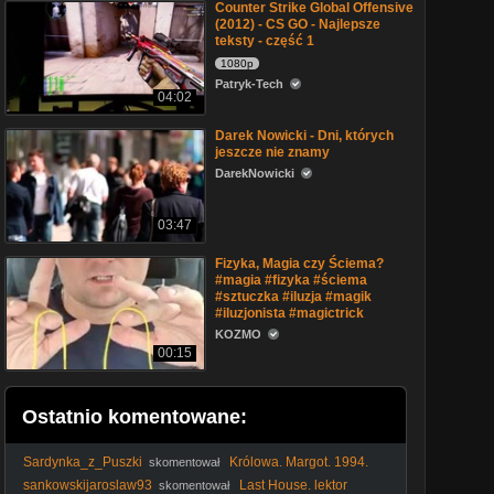
Counter Strike Global Offensive
(2012) - CS GO - Najlepsze
teksty - część 1
1080p
Patryk-Tech
04:02
Darek Nowicki - Dni, których
jeszcze nie znamy
DarekNowicki
03:47
Fizyka, Magia czy Ściema?
#magia #fizyka #ściema
#sztuczka #iluzja #magik
#iluzjonista #magictrick
KOZMO
00:15
Ostatnio komentowane:
Sardynka_z_Puszki
Królowa. Margot. 1994.
skomentował
Lektor.pl
sankowskijaroslaw93
Last House. lektor
skomentował