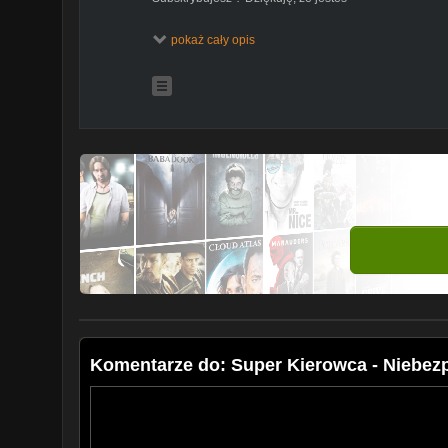
--------------------------------------------------------------------------
pokaż cały opis
Zarejestrowałeś niebezpieczną sytuacje?
Wyślij ją na kierowca_wo@o2.pl
--------------------------------------------------------------------------
Tutaj też zajrzyj:
Na Trzeciego:
https://linkd.pl/zr4u
Error:
https://linkd.pl/zr44
łódzkie ulice:
https://linkd.pl/zr4z
krzych76 A:
https://linkd.pl/zr47
Wojciech Zawada:
https://linkd.pl/zr4r
Ciuchcia1895:
https://linkd.pl/zr49
#Agresjanadrodze #kolizje #wypadek #wypadki
Komentarze do: Super Kierowca - Niebezp