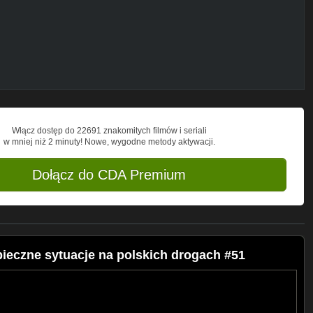
-----------------
-----------------
Włącz dostęp do 22691 znakomitych filmów i seriali
w mniej niż 2 minuty! Nowe, wygodne metody aktywacji.
Dołącz do CDA Premium
ieczne sytuacje na polskich drogach #51