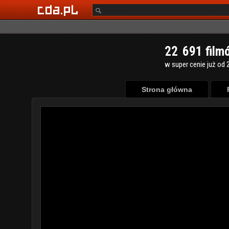
2
2
6
9
1
film
w super cenie już od 2
Strona główna