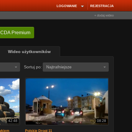
LOGOWANIE
REJESTRACJA
+ dodaj wideo
 CDA Premium
Wideo użytkowników
Sortuj po:
Najtrafniejsze
42:48
08:28
awkiem
Polskie Drogi 11