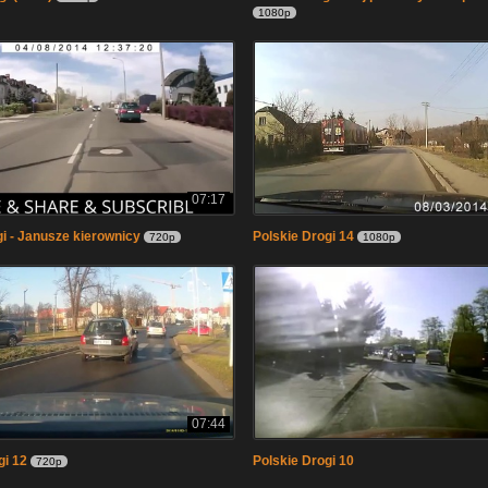
1080p
07:17
gi - Janusze kierownicy
Polskie Drogi 14
720p
1080p
07:44
gi 12
Polskie Drogi 10
720p