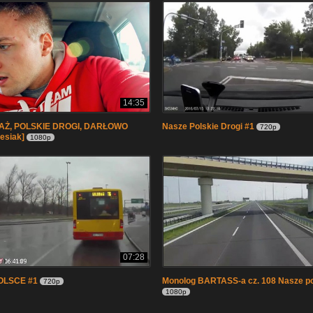
14:35
AŻ, POLSKIE DROGI, DARŁOWO
Nasze Polskie Drogi #1
720p
esiak]
1080p
07:28
OLSCE #1
Monolog BARTASS-a cz. 108 Nasze pol
720p
1080p