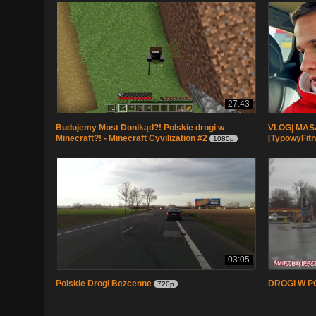
27:43
Budujemy Most Donikąd?! Polskie drogi w
VLOG| MAS
Minecraft?! - Minecraft Cyvilization #2
[TypowyFitn
1080p
03:05
Polskie Drogi Bezcenne
DROGI W P
720p