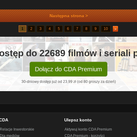
Następna strona >
1
2
3
4
5
6
7
8
9
10
ostęp do 22689 filmów i seriali
Dołącz do CDA Premium
30-dniowy dostęp już od 23,99 zł (od 80 groszy za dzień)
CDA
Ulepsz konto
Relacje Inwestorskie
Aktywuj konto CDA Premium
Dla mediów
CDA Premium - korzyści