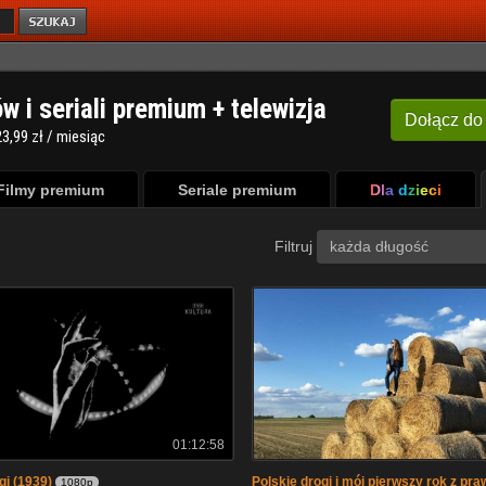
ów i seriali premium + telewizja
Dołącz
do
3,99 zł / miesiąc
Filmy premium
Seriale premium
Dla dzieci
Filtruj
każda długość
01:12:58
gi (1939)
Polskie drogi i mój pierwszy rok z pr
1080p