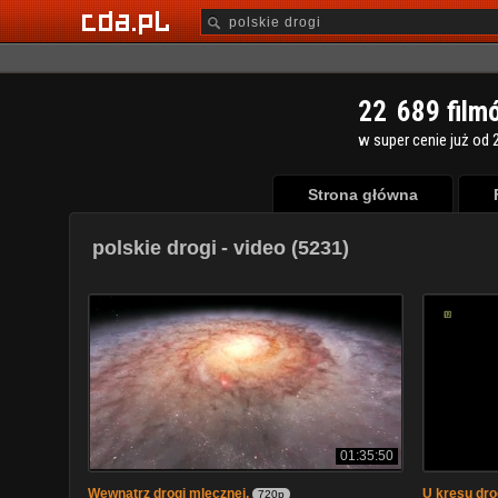
2
2
6
8
9
film
w super cenie już od 2
Strona główna
polskie drogi
- video (5231)
01:35:50
Wewnątrz drogi mlecznej.
U kresu dro
720p