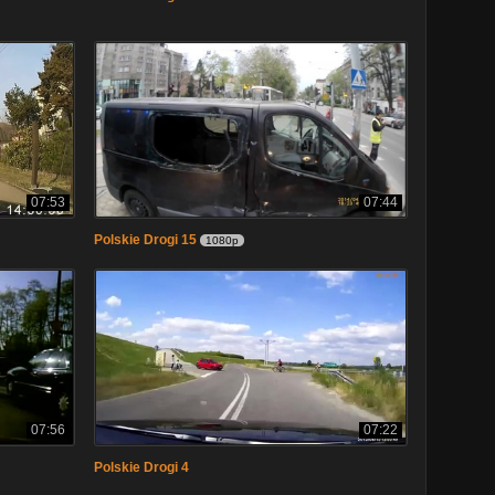
07:53
07:44
Polskie Drogi 15
1080p
07:56
07:22
Polskie Drogi 4