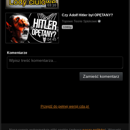
03:10
Czy Adolf Hitler był OPĘTANY?
Topowe Teorie Spiskowe
1080p
04:45
Komentarze
Zamieść komentarz
Przejdź do pełnej wersji cda.pl
Nasz serwis wykorzystuje pliki cookie (zobacz
naszą politykę
). Warunki