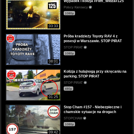
Wypadek i kolizja #Film_Widza#125
Polscy Kierowcy
1080p
03:33
Próba kradzieży Toyoty RAV 4 z
posesji w Warszawie. STOP PIRAT
STOP PIRAT
1080p
08:01
Kolizja z hulajnogą przy skręcaniu na
parking. STOP PIRAT
STOP PIRAT
480p
01:25
Stop Cham #157 - Niebezpieczne i
chamskie sytuacje na drogach
STOPCHAM
1080p
09:42