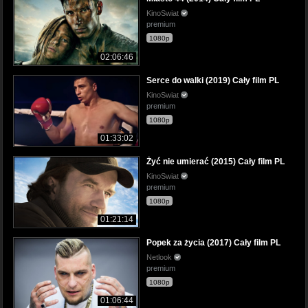
KinoSwiat
premium
1080p
02:06:46
Serce do walki (2019) Cały film PL
KinoSwiat
premium
1080p
01:33:02
Żyć nie umierać (2015) Cały film PL
KinoSwiat
premium
1080p
01:21:14
Popek za życia (2017) Cały film PL
Netlook
premium
1080p
01:06:44