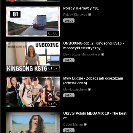
Polscy Kierowcy #81
Polscy Kierowcy
1080p
05:00
UNBOXING odc. 2: Kingsong KS16 -
monocykl elektryczny
Elektryczne Monocykle pl
1080p
01:37
Myly Ludzie - Zobacz jak odjeżdżam
(official video)
Mylyludziechelm
1080p
02:48
Ukryty Polski MEGAMIX 18 - The best
of
Cyber Marian
1080p