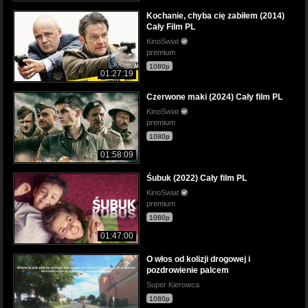
Kochanie, chyba cię zabiłem (2014)
Cały Film PL
KinoSwiat
premium
1080p
01:27:19
Czerwone maki (2024) Cały film PL
KinoSwiat
premium
1080p
01:58:09
Śubuk (2022) Cały film PL
KinoSwiat
premium
1080p
01:47:00
O włos od kolizji drogowej i
pozdrowienie palcem
Super Kierowca
1080p