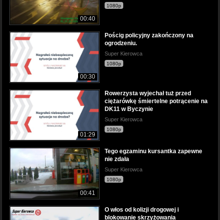
1080p
00:40
Pościg policyjny zakończony na
ogrodzeniu.
Super Kierowca
1080p
00:30
Rowerzysta wyjechał tuż przed
ciężarówkę śmiertelne potrącenie na
DK11 w Byczynie
Super Kierowca
1080p
01:29
Tego egzaminu kursantka zapewne
nie zdała
Super Kierowca
1080p
00:41
O włos od kolizji drogowej i
blokowanie skrzyżowania