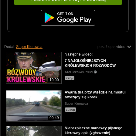
Dodał:
Super Kierowca
pokaż opis video
Następne wideo:
7 NAJGŁOŚNIEJSZYCH
KRÓLEWSKICH ROZWODÓW
AToCiekaweOfficial
720p
10:00
Awaria tira przy wjeździe na mostu i
tworzący się korek
Super Kierowca
1080p
00:49
Niebezpieczne manewry pijanego
kierowcy opla (zgłoszenie)