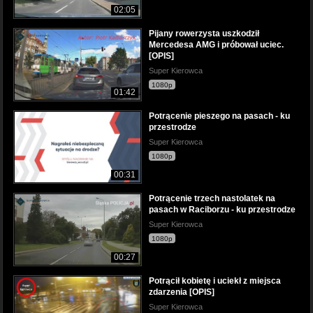
02:05
Pijany rowerzysta uszkodził
Mercedesa AMG i próbował uciec.
[OPIS]
Super Kierowca
1080p
01:42
Potrącenie pieszego na pasach - ku
przestrodze
Super Kierowca
1080p
00:31
Potrącenie trzech nastolatek na
pasach w Raciborzu - ku przestrodze
Super Kierowca
1080p
00:27
Potrącił kobietę i uciekł z miejsca
zdarzenia [OPIS]
Super Kierowca