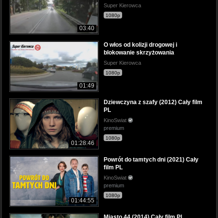
Super Kierowca
1080p
03:40
O włos od kolizji drogowej i
blokowanie skrzyżowania
Super Kierowca
1080p
01:49
Dziewczyna z szafy (2012) Cały film
PL
KinoSwiat
premium
1080p
01:28:46
Powrót do tamtych dni (2021) Cały
film PL
KinoSwiat
premium
1080p
01:44:55
Miasto 44 (2014) Cały film PL