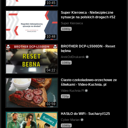
10:45
Super Kierowca - Niebezpieczne
sytuacje na polskich drogach #52
Super Kierowca
1080p
10:48
BROTHER DCP-L5500DN - Reset
bębna
ArekOdDrukarek
1080p
04:22
Ciasto czekoladowo-orzechowe ze
śliwkami - Video-Kuchnia. pl
Video Kuchnia Pl
720p
02:59
HASŁO do WiFi - Suchary#125
Cyber Marian
1080p