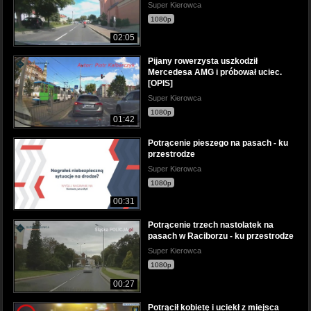
Super Kierowca
1080p
02:05
Pijany rowerzysta uszkodził
Mercedesa AMG i próbował uciec.
[OPIS]
Super Kierowca
1080p
01:42
Potrącenie pieszego na pasach - ku
przestrodze
Super Kierowca
1080p
00:31
Potrącenie trzech nastolatek na
pasach w Raciborzu - ku przestrodze
Super Kierowca
1080p
00:27
Potrącił kobietę i uciekł z miejsca