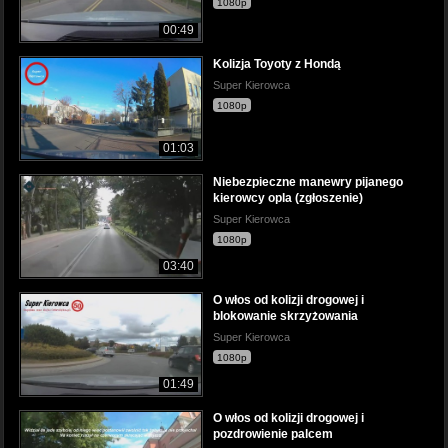
1080p
00:49
Kolizja Toyoty z Hondą
Super Kierowca
1080p
01:03
Niebezpieczne manewry pijanego
kierowcy opla (zgłoszenie)
Super Kierowca
1080p
03:40
O włos od kolizji drogowej i
blokowanie skrzyżowania
Super Kierowca
1080p
01:49
O włos od kolizji drogowej i
pozdrowienie palcem