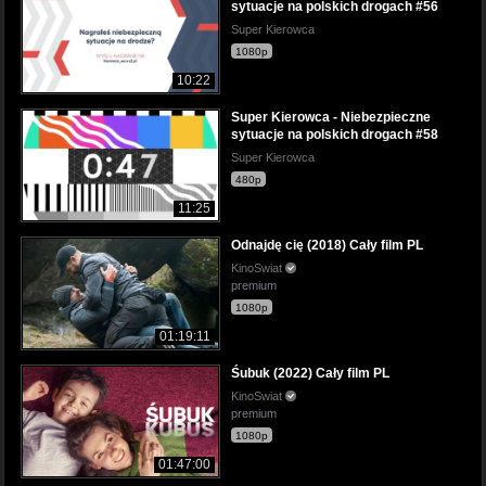
sytuacje na polskich drogach #56
Super Kierowca
1080p
10:22
Super Kierowca - Niebezpieczne
sytuacje na polskich drogach #58
Super Kierowca
480p
11:25
Odnajdę cię (2018) Cały film PL
KinoSwiat
premium
1080p
01:19:11
Śubuk (2022) Cały film PL
KinoSwiat
premium
1080p
01:47:00