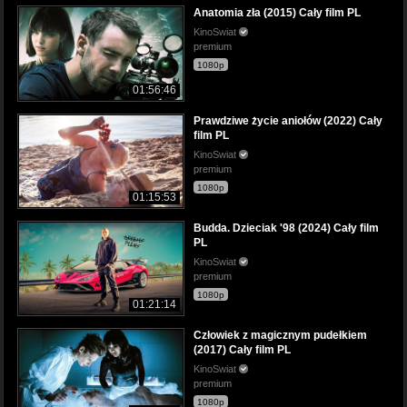
Anatomia zła (2015) Cały film PL
KinoSwiat
premium
1080p
01:56:46
Prawdziwe życie aniołów (2022) Cały
film PL
KinoSwiat
premium
1080p
01:15:53
Budda. Dzieciak '98 (2024) Cały film
PL
KinoSwiat
premium
1080p
01:21:14
Człowiek z magicznym pudełkiem
(2017) Cały film PL
KinoSwiat
premium
1080p