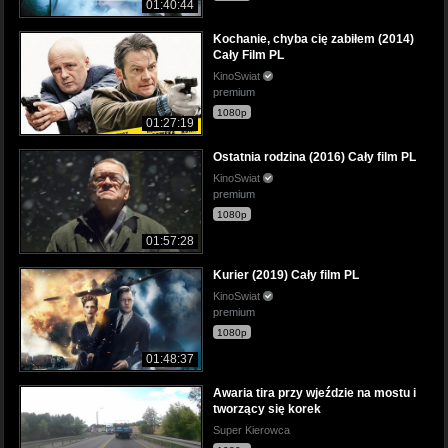
01:40:44
Kochanie, chyba cię zabiłem (2014)
Cały Film PL
KinoSwiat
premium
1080p
01:27:19
Ostatnia rodzina (2016) Cały film PL
KinoSwiat
premium
1080p
01:57:28
Kurier (2019) Cały film PL
KinoSwiat
premium
1080p
01:48:37
Awaria tira przy wjeździe na mostu i
tworzący się korek
Super Kierowca