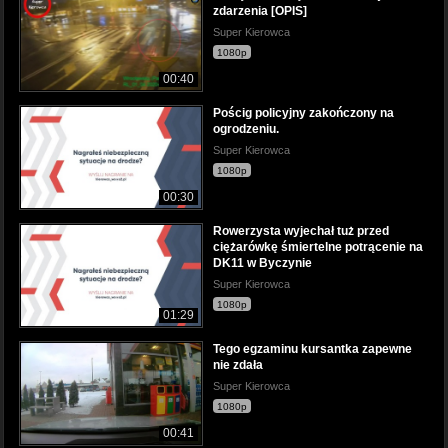
zdarzenia [OPIS]
Super Kierowca
1080p
00:40
Pościg policyjny zakończony na
ogrodzeniu.
Super Kierowca
1080p
00:30
Rowerzysta wyjechał tuż przed
ciężarówkę śmiertelne potrącenie na
DK11 w Byczynie
Super Kierowca
1080p
01:29
Tego egzaminu kursantka zapewne
nie zdała
Super Kierowca
1080p
00:41