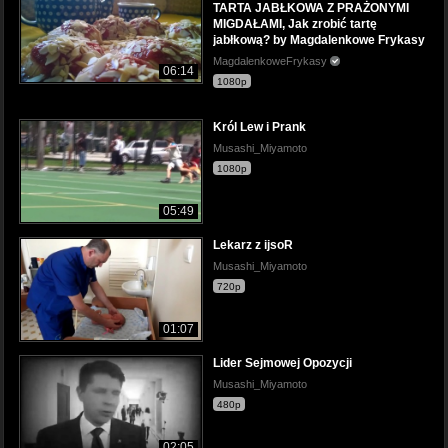
TARTA JABŁKOWA Z PRAŻONYMI
MIGDAŁAMI, Jak zrobić tartę
jabłkową? by Magdalenkowe Frykasy
MagdalenkoweFrykasy
06:14
1080p
Król Lew i Prank
Musashi_Miyamoto
1080p
05:49
Lekarz z ijsoR
Musashi_Miyamoto
720p
01:07
Lider Sejmowej Opozycji
Musashi_Miyamoto
480p
02:05