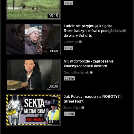
720p
05:15
Ludzie nie przyjmują księdza.
Rozmówczyni mówi o podejściu ludzi
do wiary #shorts
Gazeta.pl
480p
00:48
NK w Oxfordzie - zaproszenie
#nocnykochanek #oxford
Nocny Kochanek
1080p
00:30
Jak Polacy reagują na ROBOTY? |
Street Fight
Street Fight
1080p
04:11