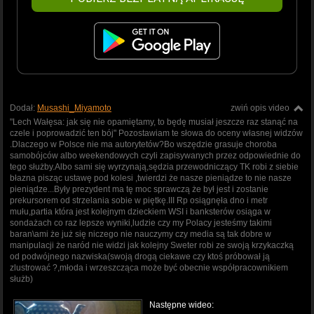
Dodał:
Musashi_Miyamoto
zwiń opis video
"Lech Wałęsa: jak się nie opamiętamy, to będę musiał jeszcze raz stanąć na
czele i poprowadzić ten bój" Pozostawiam te słowa do oceny własnej widzów
.Dlaczego w Polsce nie ma autorytetów?Bo wszędzie grasuje choroba
samobójców albo weekendowych czyli zapisywanych przez odpowiednie do
tego służby.Albo sami się wyrzynają,sędzia przewodniczący TK robi z siebie
błazna pisząc ustawę pod kolesi ,twierdzi że nasze pieniądze to nie nasze
pieniądze...Były prezydent ma tę moc sprawczą że był jest i zostanie
prekursorem od strzelania sobie w piętkę.III Rp osiągnęła dno i metr
mułu,partia która jest kolejnym dzieckiem WSI i banksterów osiąga w
sondażach co raz lepsze wyniki,ludzie czy my Polacy jesteśmy takimi
baran\ami że już się niczego nie nauczymy czy media są tak dobre w
manipulacji że naród nie widzi jak kolejny Sweter robi ze swoją krzykaczką
od podwójnego nazwiska(swoją drogą ciekawe czy ktoś próbował ją
zlustrować ?,młoda i wrzeszcząca może być obecnie współpracownikiem
służb)
Następne wideo: