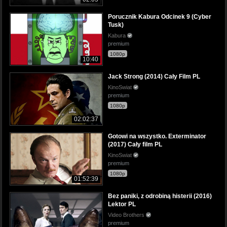
Porucznik Kabura Odcinek 9 (Cyber
Tusk)
Kabura
premium
1080p
10:40
Jack Strong (2014) Cały Film PL
KinoSwiat
premium
1080p
02:02:37
Gotowi na wszystko. Exterminator
(2017) Cały film PL
KinoSwiat
premium
1080p
01:52:39
Bez paniki, z odrobiną histerii (2016)
Lektor PL
Video Brothers
premium