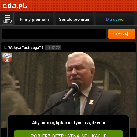
Filmy premium
Seriale premium
Dla dzieci
MENU
szukaj
L. Wałęsa "ostrzega" !
00:02:22
Aby móc oglądać na tym urządzeniu
POBIERZ BEZPŁATNĄ APLIKACJĘ