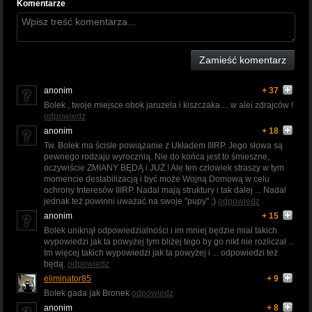
Komentarze
Zamieść komentarz
anonim
+ 37
Bolek , twoje miejsce obok jaruzela i kiszczaka ... w alei zdrajców !
odpowiedz
anonim
+ 18
Tw. Bolek ma ścisłe powiązanie z Układem IIIRP. Jego słowa są
pewnego rodzaju wyrocznią. Nie do końca jest to śmieszne,
oczywiście ZMIANY BĘDĄ i JUŻ ! Ale ten człowiek straszy w tym
momencie destabilizacją i być może Wojną Domową w celu
ochrony Interesów IIIRP. Nadal mają struktury i tak dalej ... Nadal
jednak też powinni uważać na swoje "pupy" ;)
odpowiedz
anonim
+ 15
Bolek uniknął odpowiedzialności i im mniej będzie miał takich
wypowiedzi jak ta powyżej tym bliżej tego by go nikt nie rozliczał ...
Im więcej takich wypowiedzi jak ta powyżej i ... odpowiedzi też
będą.
odpowiedz
eliminator85
+ 9
Bolek gada jak Bronek
odpowiedz
anonim
+ 8