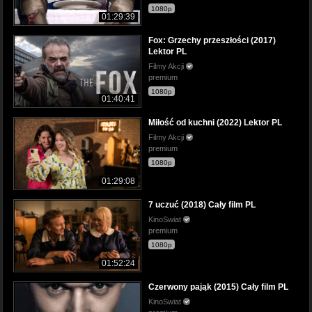
1080p
01:29:39
Fox: Grzechy przeszłości (2017)
Lektor PL
Filmy Akcji
premium
1080p
01:40:41
Miłość od kuchni (2022) Lektor PL
Filmy Akcji
premium
1080p
01:29:08
7 uczuć (2018) Cały film PL
KinoSwiat
premium
1080p
01:52:24
Czerwony pająk (2015) Cały film PL
KinoSwiat