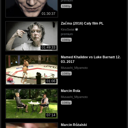
premium
1080p
01:30:37
Zaćma (2016) Cały film PL
KinoSwiat
premium
1080p
01:49:33
Mamed Khalidov vs Luke Barnatt 12.
03. 2017
Musashi_Miyamoto
1080p
01:06
Marcin Rola
Musashi_Miyamoto
1080p
07:14
Marcin Różalski