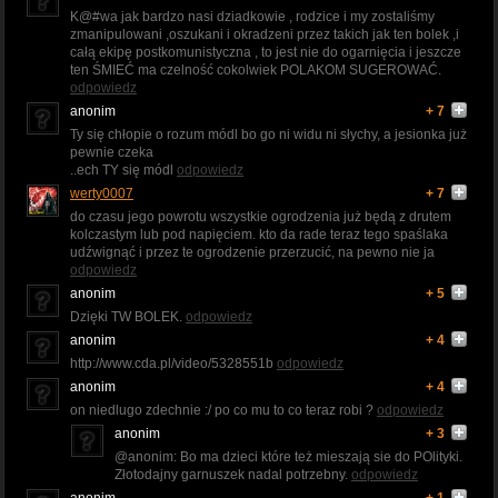
K@#wa jak bardzo nasi dziadkowie , rodzice i my zostaliśmy
zmanipulowani ,oszukani i okradzeni przez takich jak ten bolek ,i
całą ekipę postkomunistyczna , to jest nie do ogarnięcia i jeszcze
ten ŚMIEĆ ma czelność cokolwiek POLAKOM SUGEROWAĆ.
odpowiedz
anonim
+ 7
Ty się chłopie o rozum módl bo go ni widu ni słychy, a jesionka już
pewnie czeka
..ech TY się módl
odpowiedz
werty0007
+ 7
do czasu jego powrotu wszystkie ogrodzenia już będą z drutem
kolczastym lub pod napięciem. kto da rade teraz tego spaślaka
udźwignąć i przez te ogrodzenie przerzucić, na pewno nie ja
odpowiedz
anonim
+ 5
Dzięki TW BOLEK.
odpowiedz
anonim
+ 4
http://www.cda.pl/video/5328551b
odpowiedz
anonim
+ 4
on niedlugo zdechnie :/ po co mu to co teraz robi ?
odpowiedz
anonim
+ 3
@anonim: Bo ma dzieci które też mieszają sie do POlityki.
Złotodajny garnuszek nadal potrzebny.
odpowiedz
anonim
+ 1