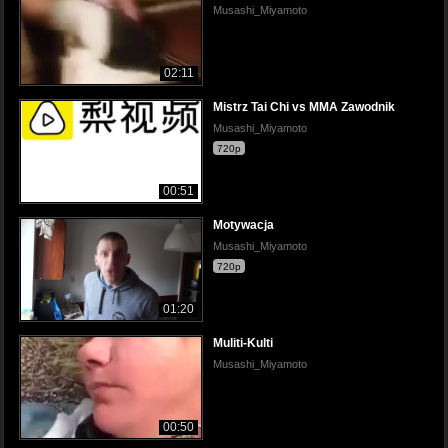
Musashi_Miyamoto
02:11
Mistrz Tai Chi vs MMA Zawodnik
Musashi_Miyamoto
720p
00:51
Motywacja
Musashi_Miyamoto
720p
01:20
Muliti-Kulti
Musashi_Miyamoto
00:50