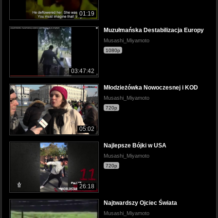
01:19
Muzułmańska Destabilizacja Europy
Musashi_Miyamoto
1080p
03:47:42
Młodzieżówka Nowoczesnej i KOD
Musashi_Miyamoto
720p
05:02
Najlepsze Bójki w USA
Musashi_Miyamoto
720p
26:18
Najtwardszy Ojciec Świata
Musashi_Miyamoto