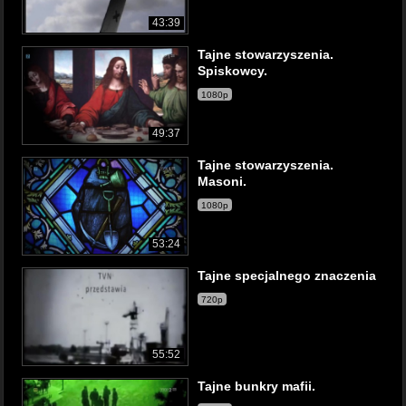
43:39
Tajne stowarzyszenia.
Spiskowcy.
1080p
49:37
Tajne stowarzyszenia.
Masoni.
1080p
53:24
Tajne specjalnego znaczenia
720p
55:52
Tajne bunkry mafii.