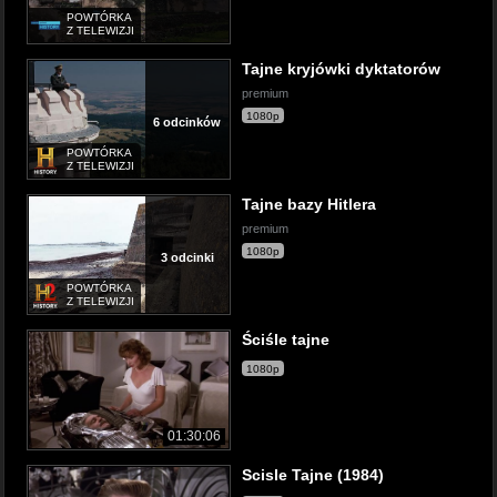
POWTÓRKA
Z TELEWIZJI
Tajne kryjówki dyktatorów
premium
1080p
6 odcinków
POWTÓRKA
Z TELEWIZJI
Tajne bazy Hitlera
premium
1080p
3 odcinki
POWTÓRKA
Z TELEWIZJI
Ściśle tajne
1080p
01:30:06
Scisle Tajne (1984)