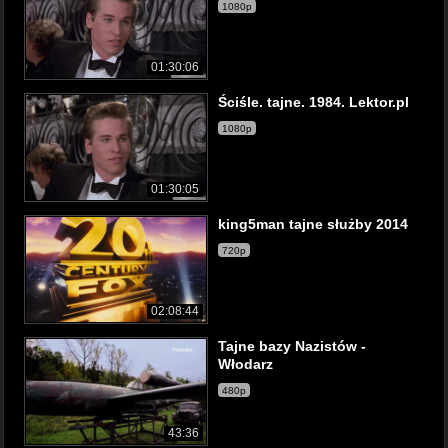
1080p
01:30:06
Ściśle. tajne. 1984. Lektor.pl
1080p
01:30:05
king5man tajne służby 2014
720p
02:08:44
Tajne bazy Nazistów -
Włodarz
480p
43:36