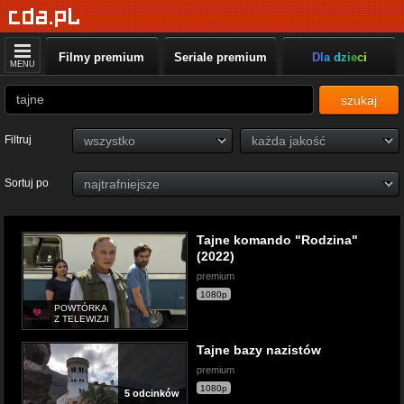
Filmy premium
Seriale premium
Dla dzieci
MENU
szukaj
Filtruj
Sortuj po
Tajne komando "Rodzina"
(2022)
premium
1080p
POWTÓRKA
Z TELEWIZJI
Tajne bazy nazistów
premium
1080p
5 odcinków