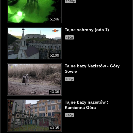
1080p
51:46
Tajne schrony (odc 1)
480p
52:00
Tajne bazy Nazistów - Góry
Sowie
480p
43:36
Tajne bazy nazistów :
Kamienna Góra
480p
43:35