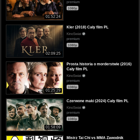
premium
1080p
01:52:24
Kler (2018) Cały film PL
KinoSwiat
premium
1080p
02:09:25
Prosta historia o morderstwie (2016)
Cały film PL
KinoSwiat
premium
1080p
01:25:29
Czerwone maki (2024) Cały film PL
KinoSwiat
premium
1080p
01:58:09
Mistrz Tai Chi vs MMA Zawodnik