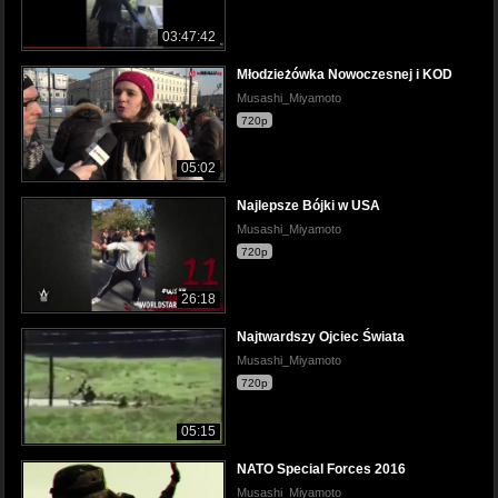
03:47:42
Młodzieżówka Nowoczesnej i KOD
Musashi_Miyamoto
720p
05:02
Najlepsze Bójki w USA
Musashi_Miyamoto
720p
26:18
Najtwardszy Ojciec Świata
Musashi_Miyamoto
720p
05:15
NATO Special Forces 2016
Musashi_Miyamoto