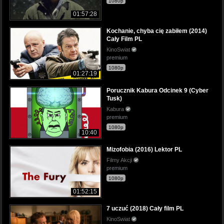
1080p
01:57:28
Kochanie, chyba cię zabiłem (2014)
Cały Film PL
KinoSwiat
premium
1080p
01:27:19
Porucznik Kabura Odcinek 9 (Cyber
Tusk)
Kabura
premium
1080p
10:40
Mizofobia (2016) Lektor PL
Filmy Akcji
premium
1080p
01:52:15
7 uczuć (2018) Cały film PL
KinoSwiat