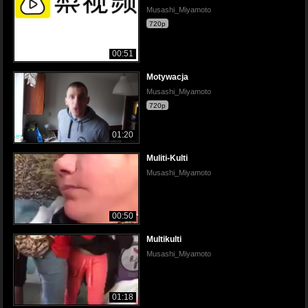
Musashi_Miyamoto
720p
00:51
Motywacja
Musashi_Miyamoto
720p
01:20
Muliti-Kulti
Musashi_Miyamoto
00:50
Multikulti
Musashi_Miyamoto
01:18