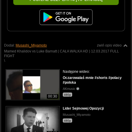
Dodał:
Musashi_Miyamoto
zwiń opis video
Mamed Khalidov vs Luke Barnatt ( CAŁA WALKA HD ) 12.03.2017 FULL
FIGHT
\
Następne wideo:
Oczarowałaś mnie #shorts #polacy
#polska
AKmusic
480p
00:30
Lider Sejmowej Opozycji
Musashi_Miyamoto
480p