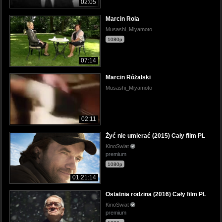
02:05
Marcin Rola
Musashi_Miyamoto
1080p
07:14
Marcin Różalski
Musashi_Miyamoto
02:11
Żyć nie umierać (2015) Cały film PL
KinoSwiat
premium
1080p
01:21:14
Ostatnia rodzina (2016) Cały film PL
KinoSwiat
premium