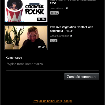
#351
poszukiwacz
1080p
05:02
Invasive Vegetation Conflict with
neighbour - HELP
Great Gardening
720p
05:34
Komentarze
Zamieść komentarz
Przejdź do pełnej wersji cda.pl