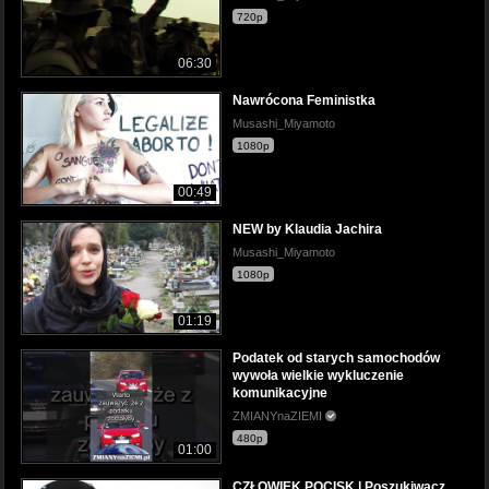
720p
06:30
Nawrócona Feministka
Musashi_Miyamoto
1080p
00:49
NEW by Klaudia Jachira
Musashi_Miyamoto
1080p
01:19
Podatek od starych samochodów
wywoła wielkie wykluczenie
komunikacyjne
ZMIANYnaZIEMI
480p
01:00
CZŁOWIEK POCISK | Poszukiwacz