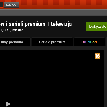
ów i seriali premium + telewizja
Dołącz
do
3,99 zł / miesiąc
Filmy premium
Seriale premium
Dla dzieci