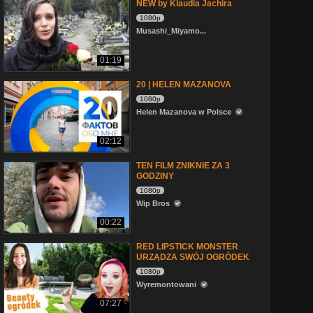
NEW by Klaudia Jachira
1080p
Musashi_Miyamo...
01:19
20 | HELEN MAZANOVA
1080p
Helen Mazanova w Polsce
02:12
TEN FILM ZNIKNIE ZA 3
GODZINY
1080p
Wip Bros
00:22
RED LIPSTICK MONSTER
URZĄDZA SWÓJ OGRÓDEK
1080p
Wyremontowani
07:27