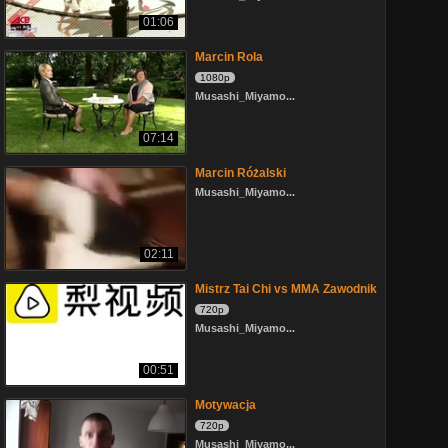
01:06
Marcin Rola
1080p
Musashi_Miyamo...
07:14
Marcin Różalski
Musashi_Miyamo...
02:11
Mistrz Tai Chi vs MMA Zawodnik
720p
Musashi_Miyamo...
00:51
Motywacja
720p
Musashi_Miyamo...