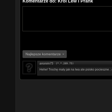
Komentarze do: Król Lew i Prank
Najlepsze komentarze
anonim75
(*.*.209.75)
Hehe! Trochę mały jak na lwa ale psisko pocieszne. ;-