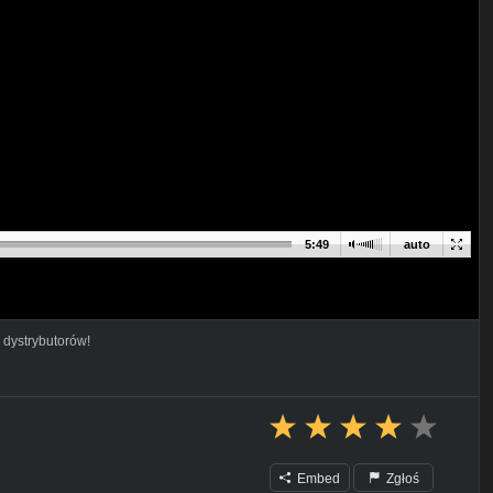
5:49
auto
 dystrybutorów!
Embed
Zgłoś