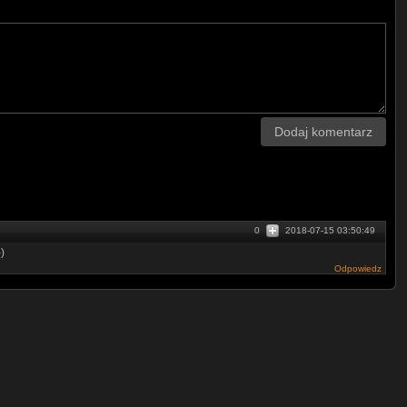
Dodaj komentarz
0
2018-07-15 03:50:49
)
Odpowiedz