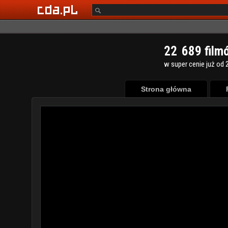
2
2
6
8
9
film
w super cenie już od 2
Strona główna