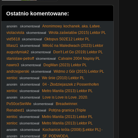
Ostatnio komentowane:
Anonimowy. kochanek. aka. Łatwe.
anonim
skomentował
Życie. 1949. Lektor.pl
violacviola
Wrota zaświatów (2015) Lektor PL
skomentował
vid5618
Oktopus S02E12 Lektor PL
skomentował
lillasz1
Miłość na Malediwach (2023) Lektor
skomentował
PL
augustyniak2
Don't Let Go (2019) Lektor PL
skomentował
stanislaw-petroff
Calvaire 2004 Napisy PL
skomentował
nawro3
DogMan (2023) Lektor PL
skomentował
andrzejperski
Widmo z Gór (2015) Lektor PL
skomentował
xenloc
We śnie (2010) Lektor PL
skomentował
04 - Złodziejaszek z Possenhofen
anonim
skomentował
xenloc
Metro Manila (2013) Lektor PL
skomentował
Love is Love is Love. 2020.
anonim
skomentował
Po50ceSieWie
Breadwinner.
skomentował
Renabed1
Potrjna granica (Triple
skomentował
Frontier2019) Lektor Pl 1080p.
xenloc
Metro Manila (2013) Lektor PL
skomentował
xenloc
Metro Manila (2013) Lektor PL
skomentował
Kochanice króla (2008) [Lektor PL] -
anonim
skomentował
The Other Boleyn Girl
SF. PODWODĄ.
anonim
skomentował