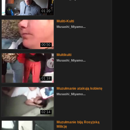
01:20
Muliti-Kulti
Musashi_Miyamo...
00:50
Multikulti
Musashi_Miyamo...
01:18
Muzułmanie atakują kobietę
Musashi_Miyamo...
02:14
Muzułmanie biją Rosyjską
Milicję