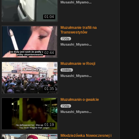
Musashi_Miyamo...
01:04
Muzułmanie trafili na
Transwestytów
720p
Musashi_Miyamo...
02:44
Muzułmanie w Rosji
1080p
Musashi_Miyamo...
01:35
Muzułmanin o gwałcie
720p
Musashi_Miyamo...
01:19
Młodzieżówka Nowoczesnej i