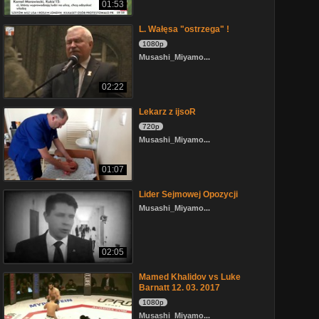
01:53
L. Wałęsa "ostrzega" !
1080p
Musashi_Miyamo...
02:22
Lekarz z ijsoR
720p
Musashi_Miyamo...
01:07
Lider Sejmowej Opozycji
Musashi_Miyamo...
02:05
Mamed Khalidov vs Luke
Barnatt 12. 03. 2017
1080p
Musashi_Miyamo...