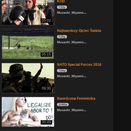
KOD
720p
Musashi_Miyamo...
05:02
Najtwardszy Ojciec Świata
720p
Musashi_Miyamo...
05:15
NATO Special Forces 2016
720p
Musashi_Miyamo...
06:30
Nawrócona Feministka
1080p
Musashi_Miyamo...
00:49