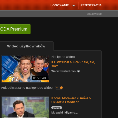
LOGOWANIE
REJESTRACJA
+ dodaj wideo
 CDA Premium
Wideo użytkowników
Następne wideo:
ILE WYCISKA FRIZ? *sio, sio,
sio!*
Warszawski Koks
01:23:40
Autoodtwarzanie następnego wideo
on
Kornel Morawiecki mówi o
Układzie i Mediach
1080p
Musashi_Miyamo...