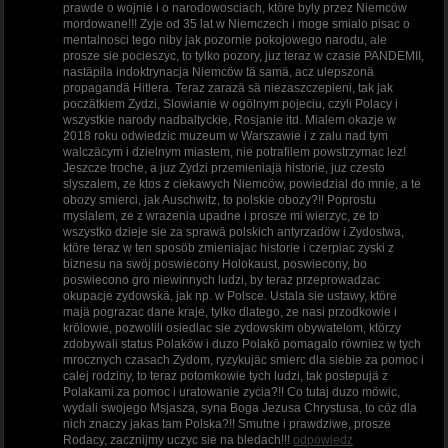
prawde o wojnie i o narodowosciach, ktöre byly przez Niemcöw
mordowane!!! Zyje od 35 lat w Niemczech i moge smialo pisac o
mentalnosci tego niby jak pozornie pokojowego narodu, ale
prosze sie pocieszyc, to tylko pozory, juz teraz w czasie PANDEMII,
nastäpila indoktrynacja Niemcöw tä samä, acz ulepszonä
propagandä Hitlera. Teraz zarazä sä niezaszczepieni, tak jak
poczätkiem Zydzi, Slowianie w ogölnym pojeciu, czyli Polacy i
wszystkie narody nadbaltyckie, Rosjanie itd. Mialem okazje w
2018 roku odwiedzic muzeum w Warszawie i z zalu nad tym
walczäcym i dzielnym miastem, nie potrafilem powstrzymac lez!
Jeszcze troche, a juz Zydzi przemieniajä historie, juz czesto
slyszalem, ze ktos z ciekawych Niemcöw, powiedzial do mnie, a te
obozy smierci, jak Auschwitz, to polskie obozy?!! Poprostu
myslalem, ze z wrazenia upadne i prosze mi wierzyc, ze to
wszystko dzieje sie za sprawä polskich antyrzadöw i Zydostwa,
ktöre teraz w ten sposöb zmieniajac historie i czerpiac zyski z
biznesu na swöj poswiecony Holokaust, poswiecony, bo
poswiecono gro niewinnych ludzi, by teraz przeprowadzac
okupacje zydowskä, jak np. w Polsce. Ustala sie ustawy, ktöre
majä pograzac dane kraje, tylko dlatego, ze nasi przodkowie i
krölowie, pozwolili osiedlac sie zydowskim obywatelom, ktörzy
zdobywali status Polaköw i duzo Polakö pomagalo röwniez w tych
mrocznych czasach Zydom, ryzykujäc smierc dla siebie za pomoc i
calej rodziny, to teraz potomkowie tych ludzi, tak postepujä z
Polakami za pomoc i uratowanie zycia?!! Co tutaj duzo möwic,
wydali swojego Msjasza, syna Boga Jezusa Chrystusa, to cöz dla
nich znaczy jakas tam Polska?!! Smutne i prawdziwe, prosze
Rodacy, zacznijmy uczyc sie na bledach!!!
odpowiedz