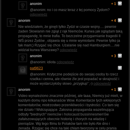
anonim
+ 1
@anonim: no i co masz teraz z tej pomocy Żydom?
odpowiedz
anonim
+ 4
Nie wiedziałem, że ginęli tylko Żydzi w czasie wojny..... pewnie
żaden Słowianin nie zgiął z rąk Niemców. Kurwa jak oglądam taką
propagandę, to mnie trafia. To bezczelne przygarnianie tragedii II
WŚ przez Żydów , objawia się u mnie wymiotami. Pewnie tylko ja
tak mam;) Rzygać się chce. Użalanie się nad Hamburgiem.....nie
widział kurwa Warszawy?
odpowiedz
anonim
+ 3
@anonim: idiota
odpowiedz
pat9623
@anonim: Krytyczne podejście do swojej osoby to rzecz
rzadka i cenna, ale równie źle jest popadać w skrajność i
może wystarczyłoby słowo „przygłup” ;-)
odpowiedz
anonim
+ 1
Video wynaleziono znacznie później, ale taaa, Niemcy już mieli, w
każdym domu npo kilkanaście Wow. Komentarze tych wklejonych
komentatorów, mistrzostwo przenikliwości i bystrości. Co tam się
nie działo ! Wstrząsające. Żałosna propaganda wazelinująca
odbyty "biednych" niemców i holocaust bussinnesmen'ów
zafałszowujących obecnie historię i chorych na władzę i
pieniądze. Wg tego filmu to Polaków tam nie było Ale dno i
żenada. Rzygac się chce na taki chłam tworzony w celu prania