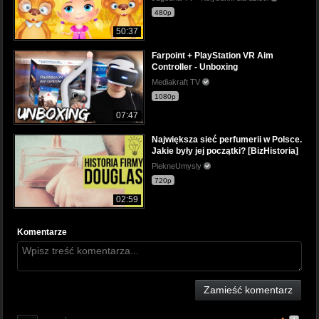
480p
50:37
Farpoint + PlayStation VR Aim
Controller - Unboxing
Mediakraft TV
1080p
07:47
Największa sieć perfumerii w Polsce.
Jakie były jej początki? [BizHistoria]
PiekneUmysly
720p
02:59
Komentarze
Zamieść komentarz