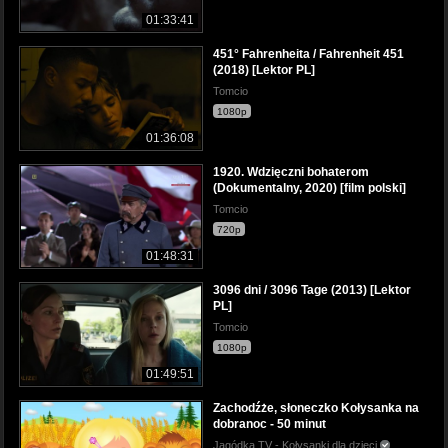
01:33:41
451° Fahrenheita / Fahrenheit 451
(2018) [Lektor PL]
Tomcio
1080p
01:36:08
1920. Wdzięczni bohaterom
(Dokumentalny, 2020) [film polski]
Tomcio
720p
01:48:31
3096 dni / 3096 Tage (2013) [Lektor
PL]
Tomcio
1080p
01:49:51
Zachodźże, słoneczko Kołysanka na
dobranoc - 50 minut
Jagódka TV - Kołysanki dla dzieci