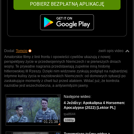
POBIERZ BEZPŁATNĄ APLIKACJĘ
Dodał:
Tomcio
zwiń opis video
Amatorskie filmy z linii frontu i opowieści cywilów ukazują z nowej
perspektywy życie w przedwojennych Niemczech i w pierwszych dniach
wojny. Te prywatne nagrania przedstawiają zupełnie inną historię
hitlerowskiej III Rzeszy. Dzięki nim widzowie zyskują podgląd na najbardziej
intymne kulisy życia w nazistowskich Niemczech: od domowych sytuacji po
zaskakujące momenty z chwil tuż przed atakiem. Widać już, że kontrola
nazistów jest wszechobecna, a antysemityzm jawny.
Następne wideo:
4 Jeźdźcy: Apokalipsa 4 Horsemen:
Apocalypse (2022) [Lektor PL]
tpa8644
1080p
01:21:38
Zapomniane taśmy wideo z