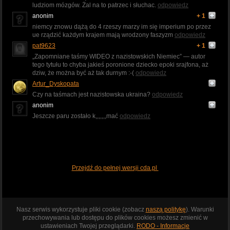
ludziom mózgów. Żal na to patrzec i słuchac.
odpowiedz
anonim
+ 1
niemcy znowu dążą do 4 rzeszy marzy im się imperium po przez
ue rządzić każdym krajem mają wrodzony faszyzm
odpowiedz
pat9623
+ 1
„Zapomniane taśmy WIDEO z nazistowskich Niemiec” — autor
tego tytułu to chyba jakieś poronione dziecko epoki srajfona, aż
dziw, że można być aż tak durnym :-(
odpowiedz
Artur_Dyskopata
Czy na taśmach jest nazistowska ukraina?
odpowiedz
anonim
Jeszcze paru zostało k,,,,,,,mać
odpowiedz
Przejdź do pełnej wersji cda.pl
Nasz serwis wykorzystuje pliki cookie (zobacz
naszą politykę
). Warunki
przechowywania lub dostępu do plików cookies możesz zmienić w
ustawieniach Twojej przeglądarki.
RODO - Informacje