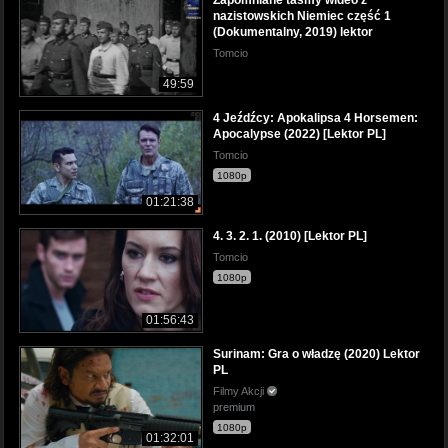
nazistowskich Niemiec część 1
(Dokumentalny, 2019) lektor
Tomcio
49:59
4 Jeźdźcy: Apokalipsa 4 Horsemen:
Apocalypse (2022) [Lektor PL]
Tomcio
1080p
01:21:38
4. 3. 2. 1. (2010) [Lektor PL]
Tomcio
1080p
01:56:43
Surinam: Gra o władzę (2020) Lektor
PL
Filmy Akcji
premium
1080p
01:32:01