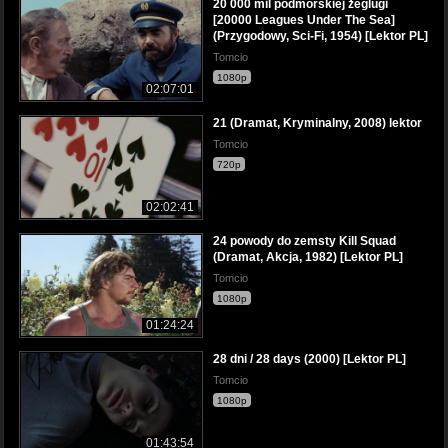
20 000 mil podmorskiej żeglugi
[20000 Leagues Under The Sea]
(Przygodowy, Sci-Fi, 1954) [Lektor PL]
Tomcio
1080p
02:07:01
21 (Dramat, Kryminalny, 2008) lektor
Tomcio
720p
02:02:41
24 powody do zemsty Kill Squad
(Dramat, Akcja, 1982) [Lektor PL]
Tomcio
1080p
01:24:24
28 dni / 28 days (2000) [Lektor PL]
Tomcio
1080p
01:43:54