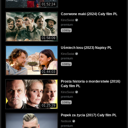
01:52:24
Czerwone maki (2024) Cały film PL
KinoSwiat
premium
1080p
01:58:09
Uśmiech losu (2023) Napisy PL
KinoSwiat
premium
1080p
01:44:03
Prosta historia o morderstwie (2016)
Cały film PL
KinoSwiat
premium
1080p
01:25:29
Popek za życia (2017) Cały film PL
Netlook
premium