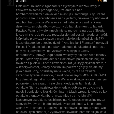
anonim
+ 4
Gniewko: Dokladnie zgadzam sie z jednym z widzöw, ktöry to
zauwaza tä samä propagande, uzalania sie nad
bombardowaniami niemieckich miast, jak Hamburga, czy Drezna,
poprostu szok! Facet ubolewa nad cywilami, ciekawe czy ubolewal
nad bombardowana Warszawä i nad ludnosciä cywilnä, ktöra
dzien w dzien byla albo wywozona do fabryk smierci, to lapank,
Pawiak, Palmiry i wiele innych miejsc mordu na narodzie Slowian,
to cos mi sie robi, ze gosc rozczula sie nad bestiä narodu, a naröd,
ktöry jako pierwszy przezywa mord i pieklo, nie möwi sie nic???
Moze dlatego, bo przeciez dzielni" Anglicy, jak i Francuzi", pokazali
Polsce i Polakom, jako panstw< nalezace do ukladu sil, poprostu
goly tylek, aby nie byc opryskliwym!!! A my jako zawsze
dobroduszny i prawy Bogu naröd, walczymy dla tych swin tchörzy,
gdzie Dywiziony skladajace sie z dzielnych polskich pilotöw, jak i
röwniez z pilotöw Czechoslowackich, ratujä Brytyjczykom sköre, a
w rzeczywistosci, Polacy powinni im pokazac goly tylek, ale my
jako naröd Bozy, poszlismy na tä wojne, by raz na zawsze
zazegnac tyranie Niemcöw, naröd odwiecznych MORDERCÖW!!!
Moj dziadek zginal w powstaniu Warszawskim, ja jestem dumnym
potomkiem, ale zygac mi sie chce, kiedy jakis tam historyk
oplakuje Niemcy nazistowskie, wiedzac dobrze, ze gdyby nie te
naloty i poniesione kleski, röwniwz na tylach wroga, to godc co tak
oplakuje plonacy Hamburg, moze nigdy by nie istnial?!!
Nastepnym aspektem, jest biznes na Holocaust wymysliny przez
samych Zydöw, oni biedni jedynie tylko oni gineli w tej okropnej
wojnie?!! To smutne i tragiczne, gdzie nawet nie zdolal minac wiek
od czasu tych zbrodni, a Zydowstwo lewackie przemienili juz calä