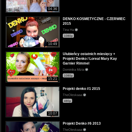
04:36
DENKO KOSMETYCZNE - CZERWIEC
2015
Tina Ha
1080p
10:49
Ulubieńcy ostatnich miesięcy +
Projekt Denko / Loreal Mary Kay
Garnier Rimmel
Dominika Mizia
1080p
15:21
Projekt denko #1 2015
TheOleskaaa
480p
10:07
Projekt Denko #6 2013
TheOleskaaa