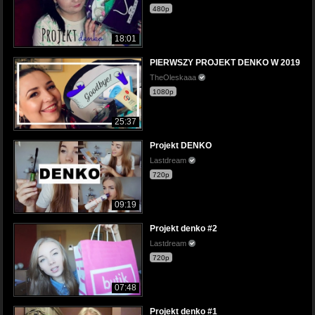
480p
18:01
PIERWSZY PROJEKT DENKO W 2019
TheOleskaaa
1080p
25:37
Projekt DENKO
Lastdream
720p
09:19
Projekt denko #2
Lastdream
720p
07:48
Projekt denko #1