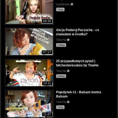
Lastdream
720p
08:36
Akcja Podaruj Paczuchę - co
znalazłam w środku?
Tina Ha
1080p
07:17
25 przypadkowych pytań |
bitcheslovecakes by TinaHa
Tina Ha
1080p
14:11
Pojedynek #1 - Balsam kontra
Balsam
Tina Ha
720p
11:47