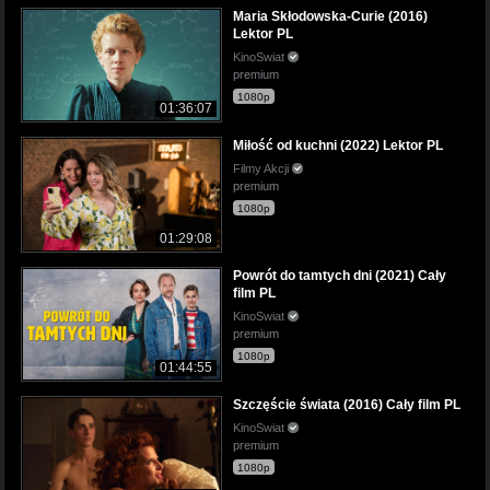
Maria Skłodowska-Curie (2016)
Lektor PL
KinoSwiat
premium
1080p
01:36:07
Miłość od kuchni (2022) Lektor PL
Filmy Akcji
premium
1080p
01:29:08
Powrót do tamtych dni (2021) Cały
film PL
KinoSwiat
premium
1080p
01:44:55
Szczęście świata (2016) Cały film PL
KinoSwiat
premium
1080p