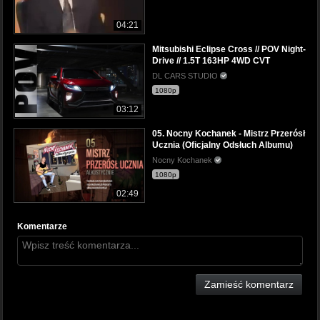
04:21
Mitsubishi Eclipse Cross // POV Night-
Drive // 1.5T 163HP 4WD CVT
DL CARS STUDIO
1080p
03:12
05. Nocny Kochanek - Mistrz Przerósł
Ucznia (Oficjalny Odsłuch Albumu)
Nocny Kochanek
1080p
02:49
Komentarze
Zamieść komentarz