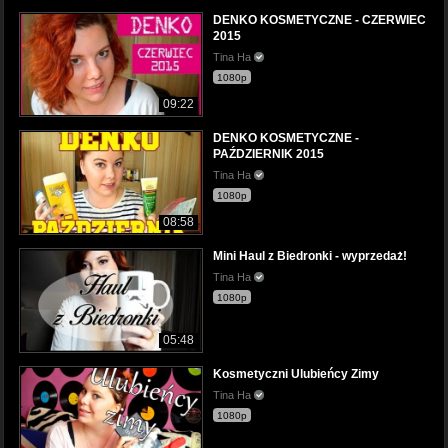
DENKO KOSMETYCZNE - CZERWIEC
2015
Tina Ha
1080p
09:22
DENKO KOSMETYCZNE -
PAŹDZIERNIK 2015
Tina Ha
1080p
08:58
Mini Haul z Biedronki - wyprzedaż!
Tina Ha
1080p
05:48
Kosmetyczni Ulubieńcy Zimy
Tina Ha
1080p