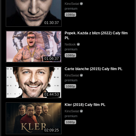
KinoSwiat
premium
1080p
01:30:37
Popek. Każda z blizn (2022) Cały film
PL
Netlook
premium
1080p
01:06:37
Carte blanche (2015) Cały film PL
KinoSwiat
premium
1080p
01:44:53
Kler (2018) Cały film PL
KinoSwiat
premium
1080p
02:09:25