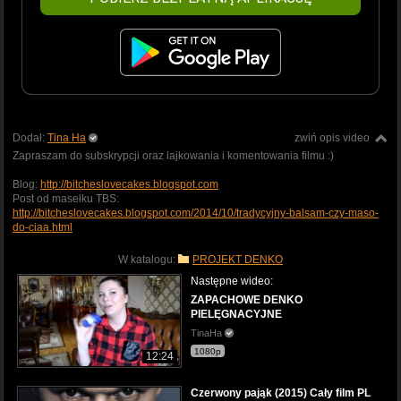
Dodał:
Tina Ha
zwiń opis video
Zapraszam do subskrypcji oraz lajkowania i komentowania filmu :)
Blog:
http://bitcheslovecakes.blogspot.com
Post od masełku TBS:
http://bitcheslovecakes.blogspot.com/2014/10/tradycyjny-balsam-czy-maso-
do-ciaa.html
W katalogu:
PROJEKT DENKO
Następne wideo:
ZAPACHOWE DENKO
PIELĘGNACYJNE
TinaHa
1080p
12:24
Czerwony pająk (2015) Cały film PL