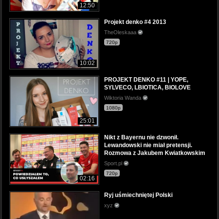
12:50
Projekt denko #4 2013
TheOleskaaa
720p
10:02
PROJEKT DENKO #11 | YOPE,
SYLVECO, LBIOTICA, BIOLOVE
Wiktoria Wanda
1080p
25:01
Nikt z Bayernu nie dzwonił.
Lewandowski nie miał pretensji.
Rozmowa z Jakubem Kwiatkowskim
Sport.pl
720p
02:16
Ryj uśmiechniętej Polski
xyz