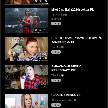
01:38:19
Miłość na Bali (2024) Lektor PL
Filmy Akcji
premium
1080p
01:52:24
DENKO KOSMETYCZNE - SIERPIEŃ /
WRZESIEŃ 2015
Tina Ha
1080p
08:08
ZAPACHOWE DENKO
PIELĘGNACYJNE
Tina Ha
1080p
12:24
PROJEKT DENKO #1
Aleksandra Badzio
1080p