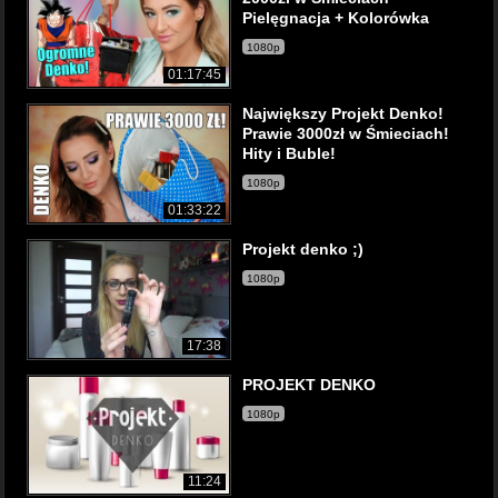
Pielęgnacja + Kolorówka
1080p
01:17:45
Największy Projekt Denko!
Prawie 3000zł w Śmieciach!
Hity i Buble!
1080p
01:33:22
Projekt denko ;)
1080p
17:38
PROJEKT DENKO
1080p
11:24