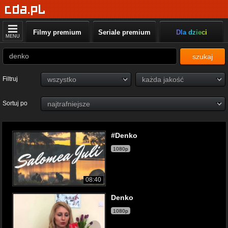
Filmy premium
Seriale premium
Dla dzieci
MENU
szukaj
Filtruj
Sortuj po
#Denko
1080p
08:40
Denko
1080p