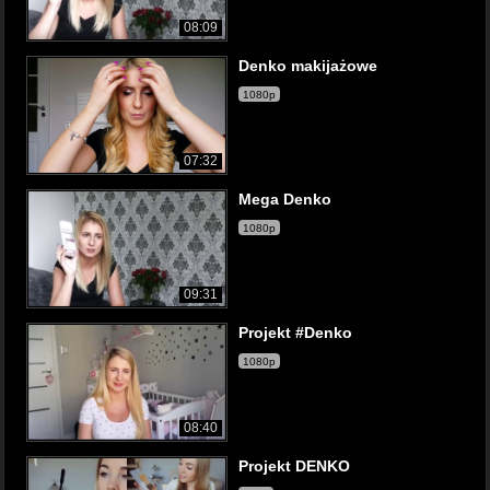
08:09
Denko makijażowe
1080p
07:32
Mega Denko
1080p
09:31
Projekt #Denko
1080p
08:40
Projekt DENKO