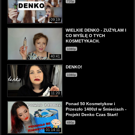
720p
09:19
WIELKIE DENKO - ZUŻYŁAM I
CO MYŚLĘ O TYCH
KOSMETYKACH.
1080p
40:41
DENKO!
1080p
11:20
Ponad 50 Kosmetykow i
Przeszło 1400zł w Śmieciach -
Projekt Denko Czas Start!
480p
01:14:11