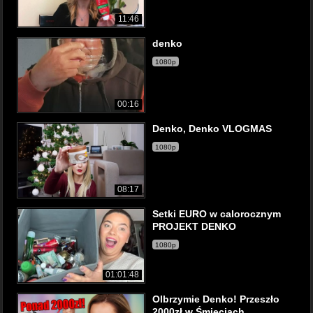
11:46
denko
1080p
00:16
Denko, Denko VLOGMAS
1080p
08:17
Setki EURO w calorocznym
PROJEKT DENKO
1080p
01:01:48
Olbrzymie Denko! Przeszło
2000zł w Śmieciach