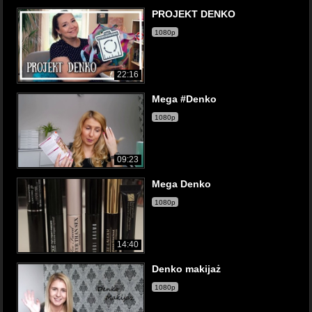
PROJEKT DENKO
1080p
22:16
Mega #Denko
1080p
09:23
Mega Denko
1080p
14:40
Denko makijaż
1080p