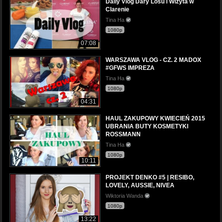
Daily Vlog Dary Losu i Wizyta w
Clarenie
Tina Ha
1080p
07:08
WARSZAWA VLOG - CZ. 2 MADOX
#GFWS IMPREZA
Tina Ha
1080p
04:31
HAUL ZAKUPOWY KWIECIEŃ 2015
UBRANIA BUTY KOSMETYKI
ROSSMANN
Tina Ha
1080p
10:11
PROJEKT DENKO #5 | RESIBO,
LOVELY, AUSSIE, NIVEA
Wiktoria Wanda
1080p
13:22