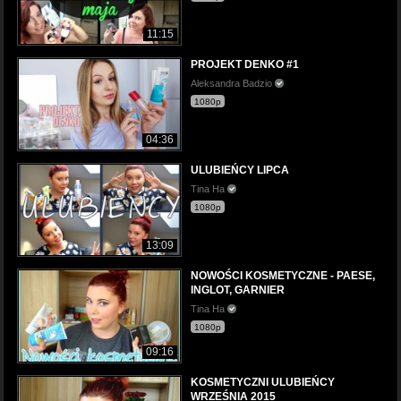
11:15
PROJEKT DENKO #1
Aleksandra Badzio
1080p
04:36
ULUBIEŃCY LIPCA
Tina Ha
1080p
13:09
NOWOŚCI KOSMETYCZNE - PAESE,
INGLOT, GARNIER
Tina Ha
1080p
09:16
KOSMETYCZNI ULUBIEŃCY
WRZEŚNIA 2015