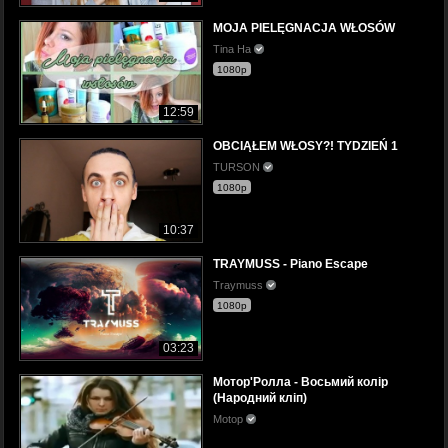
MOJA PIELĘGNACJA WŁOSÓW
Tina Ha
1080p
12:59
OBCIĄŁEM WŁOSY?! TYDZIEŃ 1
TURSON
1080p
10:37
TRAYMUSS - Piano Escape
Traymuss
1080p
03:23
Мотор'Ролла - Восьмий колір
(Народний кліп)
Motop