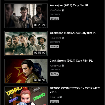
Autsajder (2018) Cały film PL
KinoSwiat
premium
1080p
01:29:24
Czerwone maki (2024) Cały film PL
KinoSwiat
premium
1080p
01:58:09
Jack Strong (2014) Cały Film PL
KinoSwiat
premium
1080p
02:02:37
DENKO KOSMETYCZNE - CZERWIEC
2015
Tina Ha
1080p