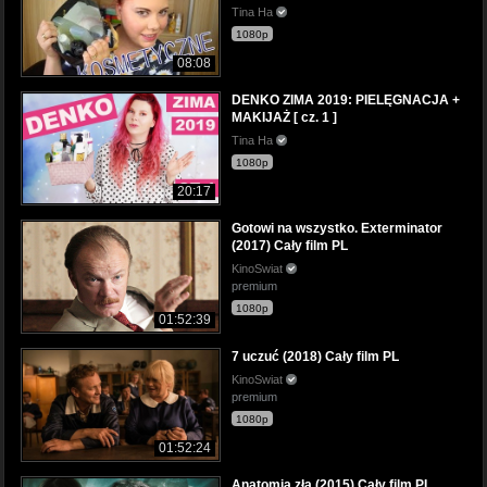
Tina Ha
1080p
08:08
DENKO ZIMA 2019: PIELĘGNACJA +
MAKIJAŻ [ cz. 1 ]
Tina Ha
1080p
20:17
Gotowi na wszystko. Exterminator
(2017) Cały film PL
KinoSwiat
premium
1080p
01:52:39
7 uczuć (2018) Cały film PL
KinoSwiat
premium
1080p
01:52:24
Anatomia zła (2015) Cały film PL