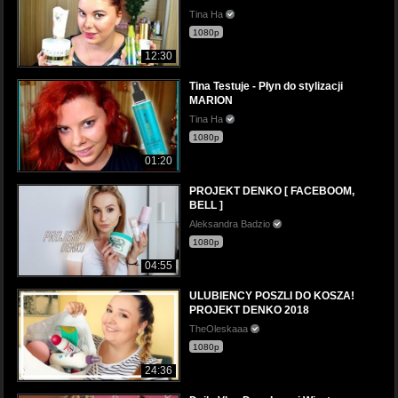
Tina Ha
1080p
12:30
Tina Testuje - Płyn do stylizacji
MARION
Tina Ha
1080p
01:20
PROJEKT DENKO [ FACEBOOM,
BELL ]
Aleksandra Badzio
1080p
04:55
ULUBIENCY POSZLI DO KOSZA!
PROJEKT DENKO 2018
TheOleskaaa
1080p
24:36