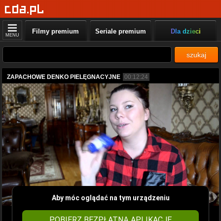
Filmy premium
Seriale premium
Dla dzieci
MENU
szukaj
ZAPACHOWE DENKO PIELĘGNACYJNE
00:12:24
Aby móc oglądać na tym urządzeniu
POBIERZ BEZPŁATNĄ APLIKACJĘ