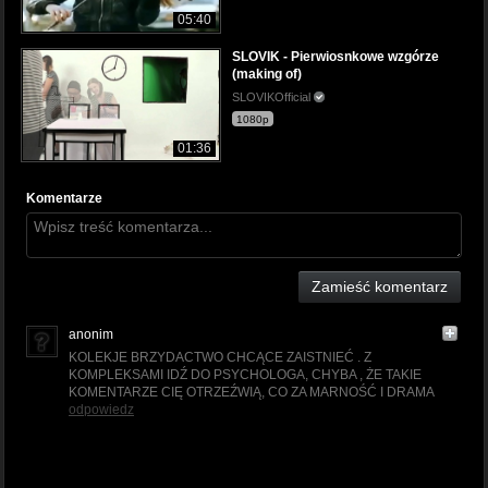
05:40
SLOVIK - Pierwiosnkowe wzgórze
(making of)
SLOVIKOfficial
1080p
01:36
Komentarze
Zamieść komentarz
anonim
KOLEKJE BRZYDACTWO CHCĄCE ZAISTNIEĆ . Z
KOMPLEKSAMI IDŹ DO PSYCHOLOGA, CHYBA , ŻE TAKIE
KOMENTARZE CIĘ OTRZEŹWIĄ, CO ZA MARNOŚĆ I DRAMA
odpowiedz