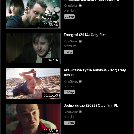
KinoSwiat
premium
1080p
01:56:46
Fotograf (2014) Cały film
KinoSwiat
premium
720p
01:47:16
Prawdziwe życie aniołów (2022) Cały
film PL
KinoSwiat
premium
1080p
01:15:53
Jedna dusza (2023) Cały film PL
KinoSwiat
premium
1080p
01:33:19