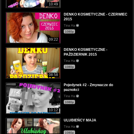
10:49
DENKO KOSMETYCZNE - CZERWIEC
2015
Tina Ha
1080p
09:22
DENKO KOSMETYCZNE -
PAŹDZIERNIK 2015
Tina Ha
1080p
08:58
Pojedynek #2 - Zmywacze do
paznokci
Tina Ha
1080p
10:12
ULUBIEŃCY MAJA
Tina Ha
1080p