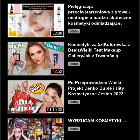
Pielęgnacja
przeciwstarzeniowa z głową -
niedrogie a bardzo skuteczne
kosmetyki odmładzające.
1080p
53:09
Kosmetyki za 5złKolorówka z
DealzWielki Test Makeup
GalleryJak z Trwałością
1080p
43:52
Po Przeprowadzce Wielki
Projekt Denko Buble i Hity
Kosmetyczne Jesien 2022
1080p
01:15:03
WYRZUCAM KOSMETYKI....
1080p