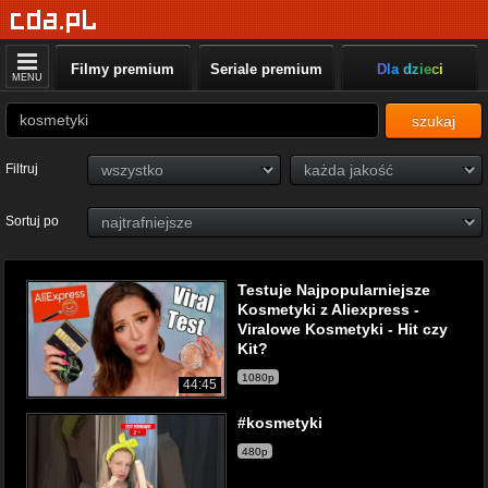
Filmy premium
Seriale premium
Dla dzieci
MENU
szukaj
Filtruj
Sortuj po
Testuje Najpopularniejsze
Kosmetyki z Aliexpress -
Viralowe Kosmetyki - Hit czy
Kit?
1080p
44:45
#kosmetyki
480p