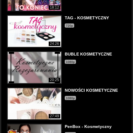
18:12
TAG - KOSMETYCZNY
720p
24:26
BUBLE KOSMETYCZNE
1080p
20:25
NOWOŚCI KOSMETYCZNE
1080p
27:49
PenBox - Kosmetyczny