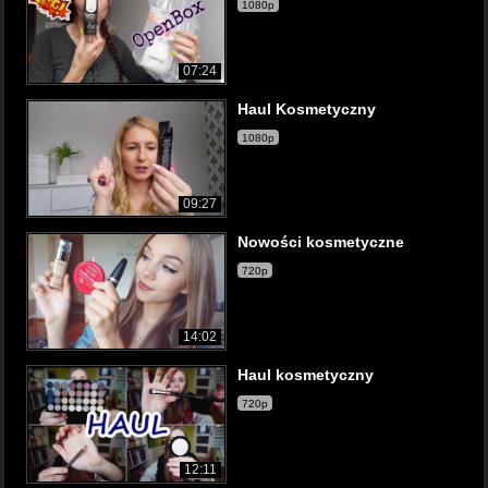
1080p
07:24
Haul Kosmetyczny
1080p
09:27
Nowości kosmetyczne
720p
14:02
Haul kosmetyczny
720p
12:11