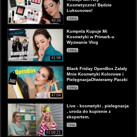
Kosmetyczne! Będzie
Luksusowo!
1080p
40:34
Kumpela Kupuje Mi
Kosmetyki w Primark-u
Wyzwanie Vlog
1080p
41:08
Black Friday OpenBox Zalały
Mnie Kosmetyki Kolorowe i
PielęgnacjaOtwieramy Paczki
1080p
47:04
Live - kosmetyki , pielegnacja
, uroda do kupienie z
ekspertem.
720p
01:06:21