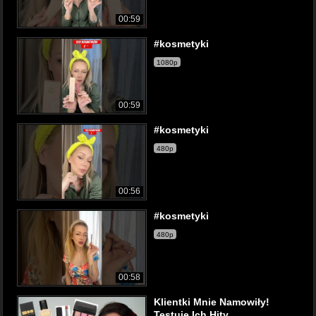
00:59
#kosmetyki
1080p
00:59
#kosmetyki
480p
00:56
#kosmetyki
480p
00:58
Klientki Mnie Namowiły!
Testuje Ich Hity