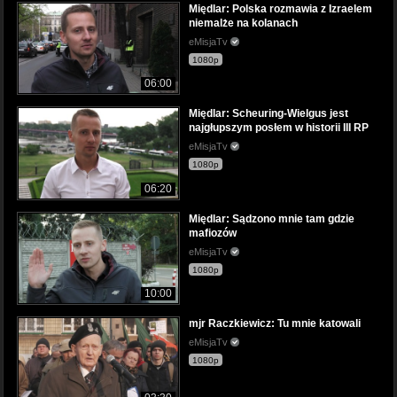
Międlar: Polska rozmawia z Izraelem
niemalże na kolanach
eMisjaTv
1080p
06:00
Międlar: Scheuring-Wielgus jest
najgłupszym posłem w historii III RP
eMisjaTv
1080p
06:20
Międlar: Sądzono mnie tam gdzie
mafiozów
eMisjaTv
1080p
10:00
mjr Raczkiewicz: Tu mnie katowali
eMisjaTv
1080p