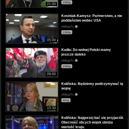
1080p
21:00
Kosiniak-Kamysz: Partnerstwo, a nie
poddaństwo wobec USA
eMisjaTv
1080p
05:00
Kudła: Do wolnej Polski mamy
jeszcze daleko
eMisjaTv
1080p
09:00
Kulińska: Będziemy podtrzymywać tę
wojnę
eMisjaTv
480p
15:30
Kulińska: Najgorzej bać się przyjaciół.
Obecność obcych wojsk obniża
wartość kraju.