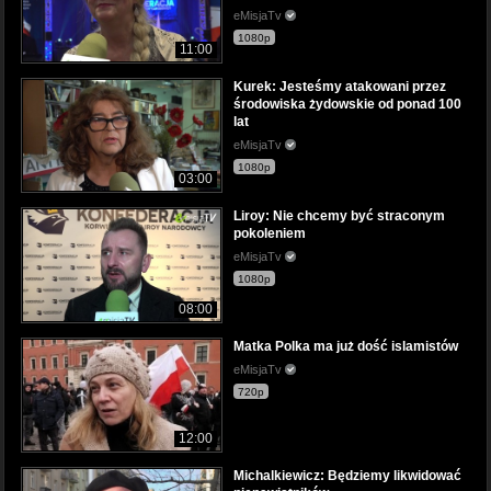
eMisjaTv
1080p
11:00
Kurek: Jesteśmy atakowani przez
środowiska żydowskie od ponad 100
lat
eMisjaTv
1080p
03:00
Liroy: Nie chcemy być straconym
pokoleniem
eMisjaTv
1080p
08:00
Matka Polka ma już dość islamistów
eMisjaTv
720p
12:00
Michalkiewicz: Będziemy likwidować