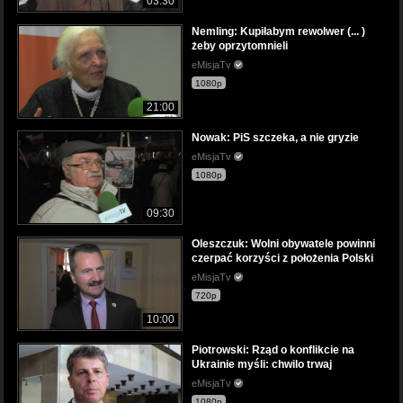
03:30
Nemling: Kupiłabym rewolwer (... )
żeby oprzytomnieli
eMisjaTv
1080p
21:00
Nowak: PiS szczeka, a nie gryzie
eMisjaTv
1080p
09:30
Oleszczuk: Wolni obywatele powinni
czerpać korzyści z położenia Polski
eMisjaTv
720p
10:00
Piotrowski: Rząd o konflikcie na
Ukrainie myśli: chwilo trwaj
eMisjaTv
1080p