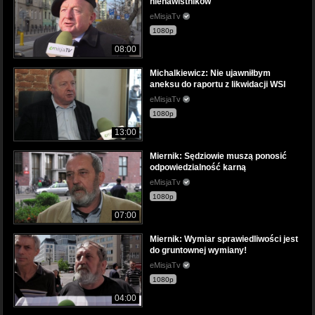
nienawistników
eMisjaTv
1080p
08:00
Michalkiewicz: Nie ujawniłbym
aneksu do raportu z likwidacji WSI
eMisjaTv
1080p
13:00
Miernik: Sędziowie muszą ponosić
odpowiedzialność karną
eMisjaTv
1080p
07:00
Miernik: Wymiar sprawiedliwości jest
do gruntownej wymiany!
eMisjaTv
1080p
04:00