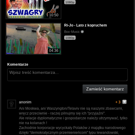
1080p
10:50
Ri-Jo - Lato z kopruchem
Box-Music
1080p
04:36
Komentarze
Zamieść komentarz
anonim
+ 3
Ani Moskwa, ani Waszyngton/Telaviv nie są naszymi zbawcami,
wręcz przeciwnie - raczej pilnujmy się ich "przyjaźni".
Ale relacje dyplomatyczne i gospodarcze należy utrzymywać, tylko
nie na kolanach !
Zachodnie korporacje wycyckały Polaków z majątku narodowego
dzięki "demokratycznym przemienieńcom" typu lewandowski,