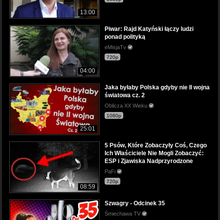
13:00
Piwar: Rajd Katyński łączy ludzi
ponad polityką
eMisjaTv
720p
04:00
Jaka byłaby Polska gdyby nie II wojna
światowa cz. 2
Oblicza XX Wieku
1080p
25:01
5 Psów, Które Zobaczyły Coś, Czego
Ich Właściciele Nie Mogli Zobaczyć:
ESP i Zjawiska Nadprzyrodzone
PaFi
720p
08:59
Szwagry - Odcinek 35
Śmiechawa TV