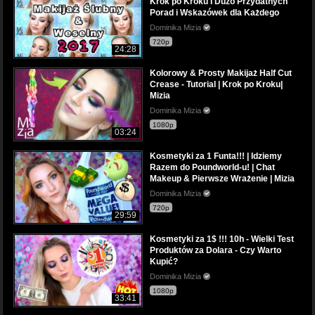
Krok po Kroku I Dużo Przydatnych
Porad i Wskazówek dla Każdego
Dominika Mizia
720p
24:28
Kolorowy & Prosty Makijaż Half Cut
Crease - Tutorial | Krok po Kroku|
Mizia
Dominika Mizia
1080p
03:24
Kosmetyki za 1 Funta!!! | Idziemy
Razem do Poundworld-u! | Chat
Makeup & Pierwsze Wrażenie | Mizia
Dominika Mizia
720p
29:59
Kosmetyki za 1$ !!! 10h - Wielki Test
Produktów za Dolara - Czy Warto
Kupić?
Dominika Mizia
1080p
33:41