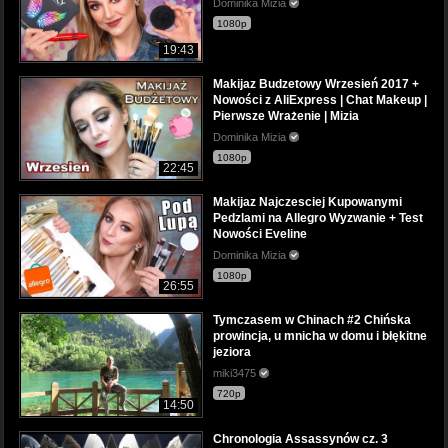
Dominika Mizia
1080p
19:43
Makijaz Budzetowy Wrzesień 2017 +
Nowości z AliExpress | Chat Makeup |
Pierwsze Wrażenie | Mizia
Dominika Mizia
1080p
22:45
Makijaz Najczesciej Kupowanymi
Pedzlami na Allegro Wyzwanie + Test
Nowości Eveline
Dominika Mizia
1080p
26:55
Tymczasem w Chinach #2 Chińska
prowincja, u mnicha w domu i błękitne
jeziora
miki3475
720p
14:50
Chronologia Assassynów cz. 3