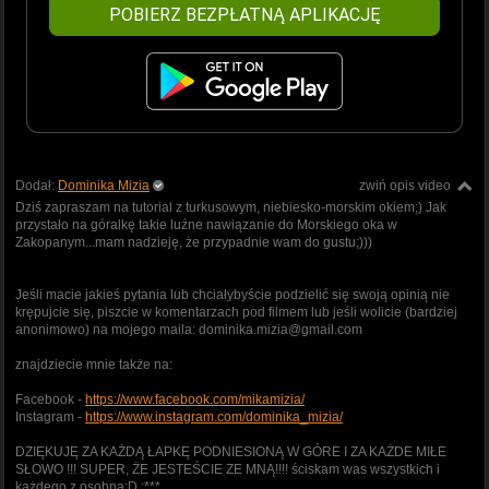
POBIERZ BEZPŁATNĄ APLIKACJĘ
Dodał:
Dominika Mizia
zwiń opis video
Dziś zapraszam na tutorial z turkusowym, niebiesko-morskim okiem;) Jak
przystało na góralkę takie luźne nawiązanie do Morskiego oka w
Zakopanym...mam nadzieję, że przypadnie wam do gustu;)))
Jeśli macie jakieś pytania lub chciałybyście podzielić się swoją opinią nie
krępujcie się, piszcie w komentarzach pod filmem lub jeśli wolicie (bardziej
anonimowo) na mojego maila: dominika.mizia@gmail.com
znajdziecie mnie także na:
Facebook -
https://www.facebook.com/mikamizia/
Instagram -
https://www.instagram.com/dominika_mizia/
DZIĘKUJĘ ZA KAŻDĄ ŁAPKĘ PODNIESIONĄ W GÓRE I ZA KAŻDE MIŁE
SŁOWO !!! SUPER, ŻE JESTEŚCIE ZE MNĄ!!!! ściskam was wszystkich i
każdego z osobna;D ;***