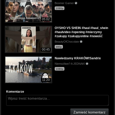
Boomer Gamer
1080p
05:02
OYSHO VS SHEIN #haul #haul_shein
#haulvideo #opening #mierzymy
#zakupy #zakupyonline #nowość
BeautyOfChocolate
480p
00:45
Nawiedzamy KRAKÓW!Sandrix
Niemożliwe? A JEDNAK!
1080p
11:20
Komentarze
Zamieść komentarz