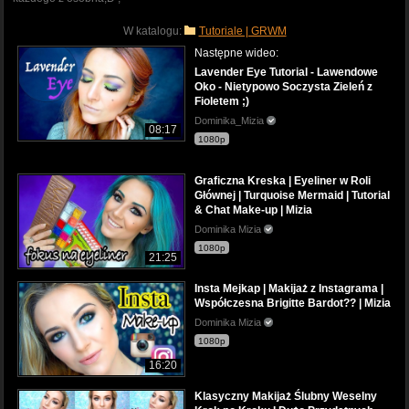
W katalogu:
Tutoriale | GRWM
Następne wideo:
Lavender Eye Tutorial - Lawendowe
Oko - Nietypowo Soczysta Zieleń z
Fioletem ;)
Dominika_Mizia
08:17
1080p
Graficzna Kreska | Eyeliner w Roli
Głównej | Turquoise Mermaid | Tutorial
& Chat Make-up | Mizia
Dominika Mizia
1080p
21:25
Insta Mejkap | Makijaż z Instagrama |
Współczesna Brigitte Bardot?? | Mizia
Dominika Mizia
1080p
16:20
Klasyczny Makijaż Ślubny Weselny