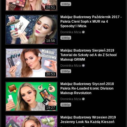
1080p
28:51
Makijaz Budzetowy Październik 2017 -
Paleta Cieni Soph x MUR na 4
Sposoby! I Mizia
Dominika Mizia
1080p
18:56
Makijaz Budzetowy Sierpień 2019
Tutorial do Szkoły od A do Z School
Makeup GRWM
Dominika Mizia
1080p
20:53
Makijaz Budzetowy Styczeń 2018
Paleta Re-Loaded Iconic Division
Makeup Revolution
Dominika Mizia
1080p
19:27
Makijaz Budzetowy Wrzesien 2019
Jesienny Look Na Każdą Kieszeń