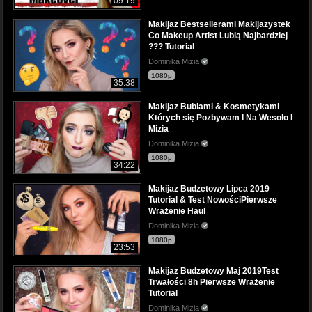
09:19
Makijaz Bestsellerami Makijazystek
Co Makeup Artist Lubią Najbardziej
??? Tutorial
Dominika Mizia
1080p
35:38
Makijaz Bublami & Kosmetykami
Których się Pozbywam I Na Wesoło I
Mizia
Dominika Mizia
1080p
34:22
Makijaz Budzetowy Lipca 2019
Tutorial & Test NowościPierwsze
Wrażenie Haul
Dominika Mizia
1080p
23:53
Makijaz Budzetowy Maj 2019Test
Trwałości 8h Pierwsze Wrażenie
Tutorial
Dominika Mizia