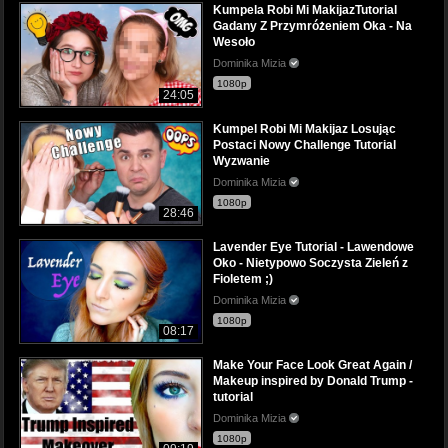
Kumpela Robi Mi MakijazTutorial
Gadany Z Przymróżeniem Oka - Na
Wesoło
Dominika Mizia
1080p
24:05
Kumpel Robi Mi Makijaz Losując
Postaci Nowy Challenge Tutorial
Wyzwanie
Dominika Mizia
1080p
28:46
Lavender Eye Tutorial - Lawendowe
Oko - Nietypowo Soczysta Zieleń z
Fioletem ;)
Dominika Mizia
1080p
08:17
Make Your Face Look Great Again /
Makeup inspired by Donald Trump -
tutorial
Dominika Mizia
1080p